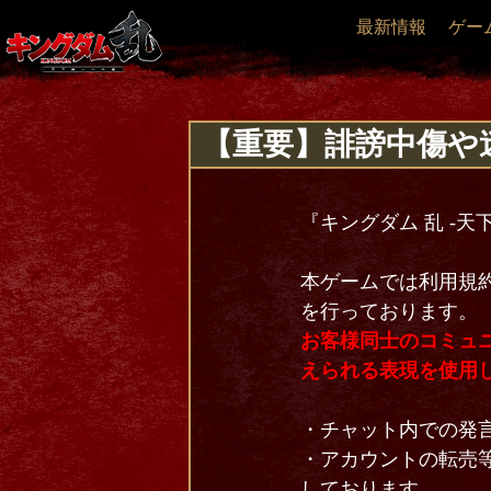
最新情報
ゲー
【重要】誹謗中傷や
『キングダム 乱 -
本ゲームでは利用規
を行っております。
お客様同士のコミュ
えられる表現を使用
・チャット内での発
・アカウントの転売等
しております。