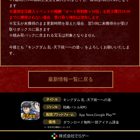
ます
※週例宝玉購入イベントの報酬「オート再戦数＋10回」を翌土曜日18:00
までに獲得されない場合、受け取り権利は消失します
※宝玉が未獲得のまま更新時間を迎えた場合、翌5:00に未獲得分が受け
取りボックスに届きます
※積み荷パックに含まれる宝玉は対象となりません
今後とも『キングダム 乱 -天下統一への道-』をよろしくお願いいたしま
す。
最新情報一覧に戻る
キングダム 乱 -天下統一への道-
戦略バトルRPG
App Store,Google Play™
ダウンロード無料/一部アイテム課金
※一部非対応機種がございます。