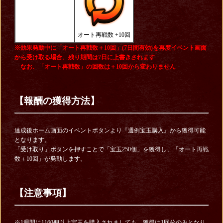
オート再戦数 +10回
※効果発動中に「オート再戦数＋10回」(7日間有効)を再度イベント画面
から受け取る場合、残り期間は7日に上書きされます
なお、「オート再戦数」の回数は＋10回から変わりません
【報酬の獲得方法】
達成後ホーム画面のイベントボタンより『週例宝玉購入』から獲得可能
となります。
「受け取り」ボタンを押すことで「宝玉250個」を獲得し、「オート再戦
数＋10回」が発動します。
【注意事項】
※1週間に1160個以上宝玉を購入されましても、獲得は1回分のみとなり