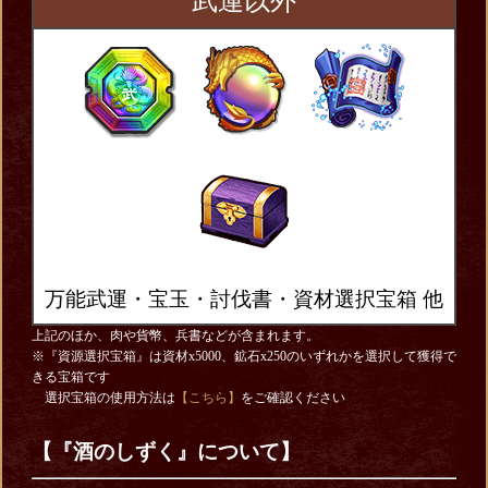
武運以外
万能武運・宝玉・討伐書・資材選択宝箱
他
上記のほか、肉や貨幣、兵書などが含まれます。
※『資源選択宝箱』は資材x5000、鉱石x250のいずれかを選択して獲得で
きる宝箱です
選択宝箱の使用方法は
【こちら】
をご確認ください
【『酒のしずく』について】