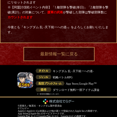
にリセットされます
※【同盟討伐戦イベント内容】「1.敵部隊を撃破(単日)」「2.敵部隊を撃
破(累計)」の対象について、
援軍の武将
が撃破した部隊は撃破部隊数に
カウントされます
今後とも『キングダム 乱 -天下統一への道-』をよろしくお願いいたしま
す。
最新情報一覧に戻る
キングダム 乱 -天下統一への道-
戦略バトルRPG
App Store,Google Play™
ダウンロード無料/一部アイテム課金
※一部非対応機種がございます。
©原泰久／集英社・キングダム製作委員会
©でらゲー
AppleとAppleロゴは米国および他の国々で登録されたApple Inc.の商標です。
App StoreはApple Inc.のサービスマークです。
Google Play および Google Play ロゴは、Google LLC の商標です。