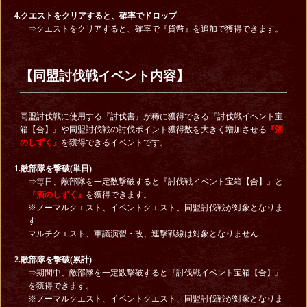
4.クエストをクリアすると、確率でドロップ
⇒クエストをクリアすると、確率で『貨幣』を追加で獲得できます。
【同盟討伐戦イベント内容】
同盟討伐戦に使用する『討伐書』が稀に獲得できる『討伐戦イベント宝
箱【合】』や同盟討伐戦の討伐ポイント獲得数を大きく増加させる
『酒
のしずく』
を獲得できるイベントです。
1.敵部隊を撃破(単日)
⇒毎日、敵部隊を一定数撃破すると『討伐戦イベント宝箱【合】』と
『酒のしずく』
を獲得できます。
※ノーマルクエスト、イベントクエスト、同盟討伐戦が対象となりま
す
マルチクエスト、軍議演習・改、連撃戦線は対象となりません
2.敵部隊を撃破(累計)
⇒期間中、敵部隊を一定数撃破すると『討伐戦イベント宝箱【合】』
を獲得できます。
※ノーマルクエスト、イベントクエスト、同盟討伐戦が対象となりま