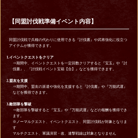
【同盟討伐戦準備イベント内容】
同盟討伐戦で兵糧の代わりに使用できる『討伐書』や武将強化に役立つ
アイテムが獲得できます。
1.イベントクエストをクリア
⇒期間中、イベントクエストを一定回数クリアすると『宝玉』や『討
伐書』、『討伐戦イベント宝箱【合】』などを獲得できます。
2.盟友を支援
⇒期間中、盟友の派遣や強化を支援すると『討伐書』や『万能武運』
などを獲得できます。
3.敵部隊を撃破
⇒敵部隊を撃破すると『宝玉』や『万能武運』などの報酬を獲得でき
ます。
※ノーマルクエスト、イベントクエスト、同盟討伐戦が対象となりま
す
マルチクエスト、軍議演習・改、連撃戦線は対象となりません