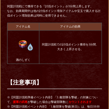
同盟討伐戦にて獲得できる『討伐ポイント』が3分間上昇します。
なお、効果期間中は他の討伐ポイント増加アイテムや宝玉で購入する討
伐ポイント増加効果は同時に使用できません。
アイテム名
アイテムの効果
同盟討伐戦での討伐ポイント獲得を3分間、
大きく上昇させる。
酒のしずく
【注意事項】
※【同盟討伐戦準備イベント内容】「3. 敵部隊を撃破」の対象につい
て、
援軍の武将
が撃破した場合は撃破部隊数に
カウントされます
※【同盟討伐戦イベント内容】「1.敵部隊を撃破(単日)」は、毎日18:00