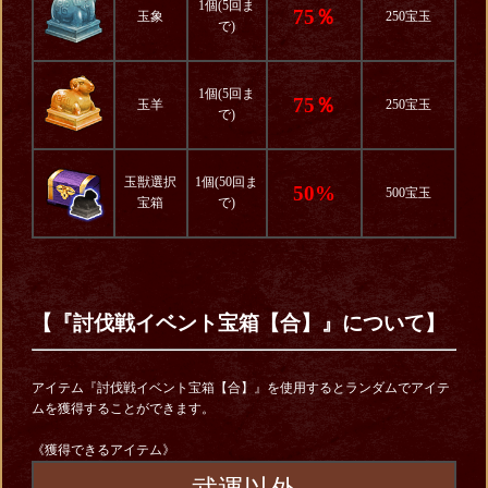
1個(5回ま
75％
玉象
250宝玉
で)
1個(5回ま
75％
玉羊
250宝玉
で)
玉獣選択
1個(50回ま
50%
500宝玉
宝箱
で)
【『討伐戦イベント宝箱【合】』について】
アイテム『討伐戦イベント宝箱【合】』を使用するとランダムでアイテ
ムを獲得することができます。
《獲得できるアイテム》