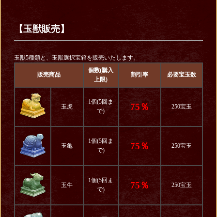
【玉獣販売】
玉獣5種類と、玉獣選択宝箱を販売いたします。
個数(購入
販売商品
割引率
必要宝玉数
上限)
1個(5回ま
75％
玉虎
250宝玉
で)
1個(5回ま
75％
玉亀
250宝玉
で)
1個(5回ま
75％
玉牛
250宝玉
で)