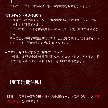
す
マルチクエスト、軍議演習・改、連撃戦線は対象となりません
3.討伐ポイントを獲得(累計)
⇒期間中、討伐ポイントを一定数獲得すると『討伐戦イベント宝箱
【合】』を獲得できます。
※「3.討伐ポイントを獲得(累計)」のみ10月3日(月) 5:00まで開催とな
ります
※同盟討伐戦終了時刻直前に出撃された戦場で獲得した討伐ポイント
についても、翌朝5時まで反映対象となります
4.クエストをクリアすると、確率でドロップ
⇒期間中は同盟討伐戦非開催時間のみ、クエストをクリアすると、確
率で『討伐戦イベント宝箱【合】』を追加で獲得できます。
【宝玉消費任務】
期間中、宝玉を一定数消費すると『討伐戦イベント宝箱【合】』と
『酒
のしずく』
を獲得できます。