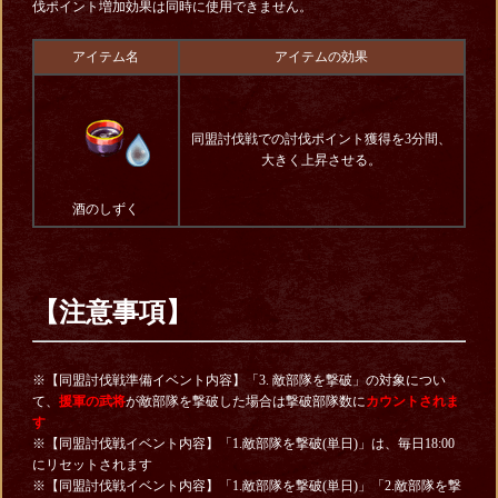
伐ポイント増加効果は同時に使用できません。
アイテム名
アイテムの効果
同盟討伐戦での討伐ポイント獲得を3分間、
大きく上昇させる。
酒のしずく
【注意事項】
※【同盟討伐戦準備イベント内容】「3. 敵部隊を撃破」の対象につい
て、
援軍の武将
が敵部隊を撃破した場合は撃破部隊数に
カウントされま
す
※【同盟討伐戦イベント内容】「1.敵部隊を撃破(単日)」は、毎日18:00
にリセットされます
※【同盟討伐戦イベント内容】「1.敵部隊を撃破(単日)」「2.敵部隊を撃