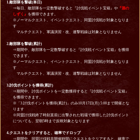
1.敵部隊を撃破(単日)
⇒毎日、敵部隊を一定数撃破すると『討伐戦イベント宝箱』や
『酒の
しずく』
を獲得できます。
※ノーマルクエスト、イベントクエスト、同盟討伐戦が対象となりま
す
マルチクエスト、軍議演習・改、連撃戦線は対象となりません
2.敵部隊を撃破(累計)
⇒期間中、敵部隊を一定数撃破すると『討伐戦イベント宝箱』を獲得
できます。
※ノーマルクエスト、イベントクエスト、同盟討伐戦が対象となりま
す
マルチクエスト、軍議演習・改、連撃戦線は対象となりません
3.討伐ポイントを獲得(累計)
⇒期間中、討伐ポイントを一定数獲得すると『討伐戦イベント宝箱』
を獲得できます。
※「3.討伐ポイントを獲得(累計)」のみ10月17日(月) 5:00まで開催とな
ります
※同盟討伐戦終了時刻直前に出撃された戦場で獲得した討伐ポイント
についても、翌朝5時まで反映対象となります
4.クエストをクリアすると、確率でドロップ
⇒期間中、同盟討伐戦非開催時間にクエストをクリアすると、確率で