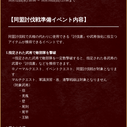
10月12日(水) 18:00 ～ 10月16日(日) 23:00まで
【同盟討伐戦準備イベント内容】
同盟討伐戦で兵糧の代わりに使用できる『討伐書』や武将強化に役立つ
アイテムが獲得できるイベントです。
1.指定された武将で敵部隊を撃破
⇒指定された武将で敵部隊を一定数撃破すると、指定された各武将の
武運や『討伐書』などを獲得できます。
※ノーマルクエスト、イベントクエスト、同盟討伐戦が対象となりま
す
マルチクエスト、軍議演習・改、連撃戦線は対象となりません
《対象武将》
・信
・羌瘣
・壁
・尾到
・尾平
・王騎