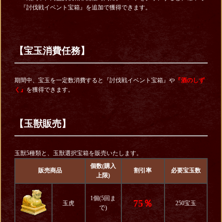
『討伐戦イベント宝箱』を追加で獲得できます。
【宝玉消費任務】
期間中、宝玉を一定数消費すると『討伐戦イベント宝箱』や
『酒のしず
く』
を獲得できます。
【玉獣販売】
玉獣5種類と、玉獣選択宝箱を販売いたします。
個数(購入
販売商品
割引率
必要宝玉数
上限)
1個(5回ま
75％
玉虎
250宝玉
で)