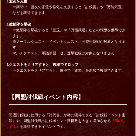
2.盟友を支援
⇒期間中、盟友の派遣や強化を支援すると『討伐書』や『万能武運』
などを獲得できます。
3.敵部隊を撃破
⇒敵部隊を撃破すると『宝玉』や『万能武運』などの報酬を獲得でき
ます。
※ノーマルクエスト、イベントクエスト、同盟討伐戦が対象となりま
す
マルチクエスト、軍議演習・改、連撃戦線は対象となりません
4.クエストをクリアすると、確率でドロップ
⇒クエストをクリアすると、確率で『貨幣』を追加で獲得できます。
【同盟討伐戦イベント内容】
同盟討伐戦に使用する『討伐書』が稀に獲得できる『討伐戦イベント宝
箱』や、同盟討伐戦の討伐ポイント獲得数を大きく増加させる
『酒のし
ずく』
を獲得できるイベントです。