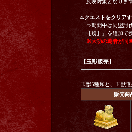
反映対象となりま
4.クエストをクリア
⇒期間中は同盟討
【魏】』を追加で
※大功の覇者が同
【玉獣販売】
玉獣5種類と、玉獣
販売商