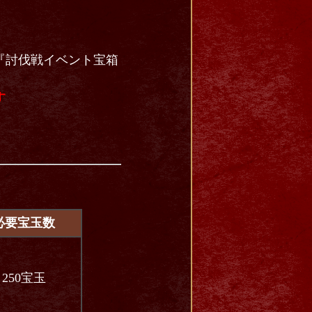
『討伐戦イベント宝箱
す
必要宝玉数
250宝玉