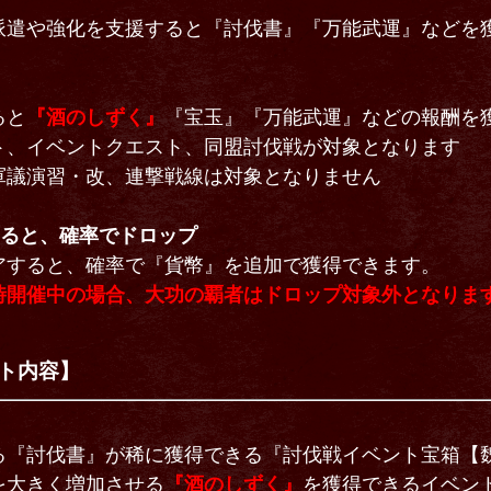
派遣や強化を支援すると『討伐書』『万能武運』などを
ると
『酒のしずく』
『宝玉』『万能武運』などの報酬を
ト、イベントクエスト、同盟討伐戦が対象となります
軍議演習・改、連撃戦線は対象となりません
すると、確率でドロップ
アすると、確率で『貨幣』を追加で獲得できます。
時開催中の場合、大功の覇者はドロップ対象外となりま
ト内容】
る『討伐書』が稀に獲得できる『討伐戦イベント宝箱【
を大きく増加させる
『酒のしずく』
を獲得できるイベン