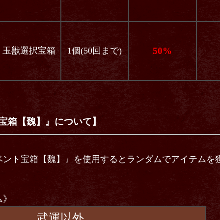
玉獣選択宝箱
1個(50回まで)
50%
宝箱【魏】』について】
ベント宝箱【魏】』を使用するとランダムでアイテムを
ム》
武運以外