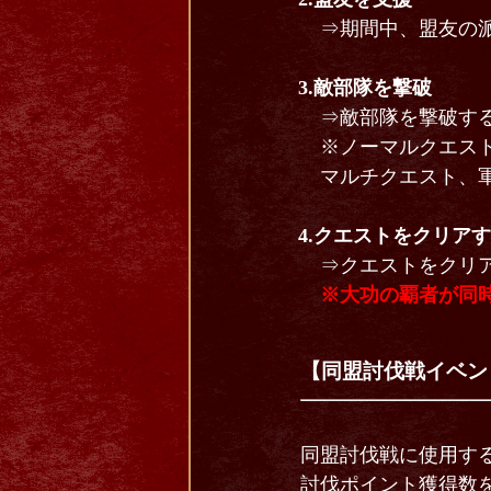
⇒期間中、盟友の
3.敵部隊を撃破
⇒敵部隊を撃破す
※ノーマルクエス
マルチクエスト、
4.クエストをクリア
⇒クエストをクリ
※大功の覇者が同
【同盟討伐戦イベン
同盟討伐戦に使用す
討伐ポイント獲得数