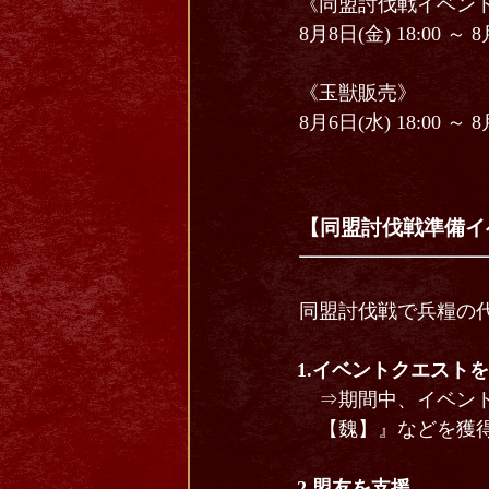
《同盟討伐戦イベン
8月8日(金) 18:00 ～ 
《玉獣販売》
8月6日(水) 18:00 ～ 
【同盟討伐戦準備イ
同盟討伐戦で兵糧の
1.イベントクエスト
⇒期間中、イベン
【魏】』などを獲
2.盟友を支援