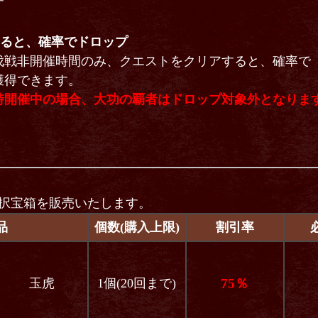
す
すると、確率でドロップ
伐戦非開催時間のみ、クエストをクリアすると、確率で
獲得できます。
時開催中の場合、大功の覇者はドロップ対象外となりま
選択宝箱を販売いたします。
品
個数(購入上限)
割引率
玉虎
1個(20回まで)
75％