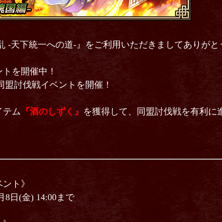
乱 -天下統一への道-』をご利用いただきましてありが
ントを開催中！
0より同盟討伐戦イベントを開催！
イテム
『酒のしずく』
を獲得して、同盟討伐戦を有利に
ベント》
8月8日(金) 14:00まで