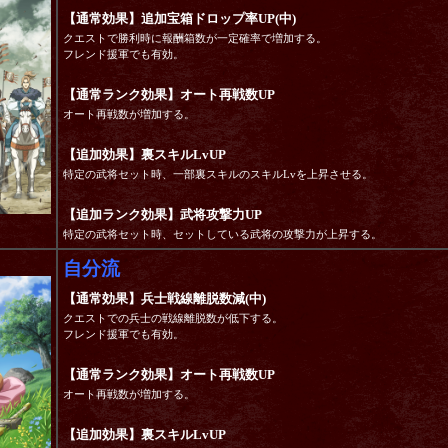
【通常効果】追加宝箱ドロップ率UP(中)
クエストで勝利時に報酬箱数が一定確率で増加する。
フレンド援軍でも有効。
【通常ランク効果】オート再戦数UP
オート再戦数が増加する。
【追加効果】裏スキルLvUP
特定の武将セット時、一部裏スキルのスキルLvを上昇させる。
【追加ランク効果】武将攻撃力UP
特定の武将セット時、セットしている武将の攻撃力が上昇する。
自分流
【通常効果】兵士戦線離脱数減(中)
クエストでの兵士の戦線離脱数が低下する。
フレンド援軍でも有効。
【通常ランク効果】オート再戦数UP
オート再戦数が増加する。
【追加効果】裏スキルLvUP