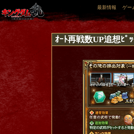
最新情報
ゲー
ｵｰﾄ再戦数UP追想ﾋﾟｯ