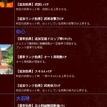
【追加効果】武技LvUP
特定の武将セット時、武技Lvを上昇させる。
【追加ランク効果】武将攻撃力UP
特定の武将セット時、セットしている武将の攻撃力が上昇する。
幼心
【通常効果】追加宝箱ドロップ率UP(小)
クエストで勝利時に報酬箱数が一定確率で増加する。
フレンド援軍でも有効。
【通常ランク効果】オート再戦数UP
オート再戦数が増加する。
【追加効果】スキルLvUP
特定の武将セット時、一部スキルLvを上昇させる。
【追加ランク効果】武将体力UP
特定の武将セット時、セットしている武将の体力が上昇する。
大石球
【通常効果】兵士戦線離脱数減(小)