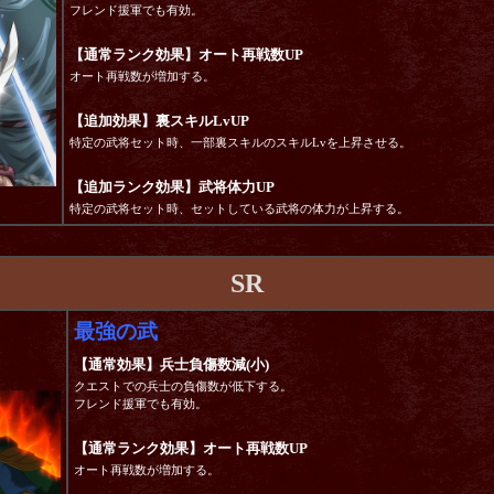
フレンド援軍でも有効。
【通常ランク効果】オート再戦数UP
オート再戦数が増加する。
【追加効果】裏スキルLvUP
特定の武将セット時、一部裏スキルのスキルLvを上昇させる。
【追加ランク効果】武将体力UP
特定の武将セット時、セットしている武将の体力が上昇する。
SR
最強の武
【通常効果】兵士負傷数減(小)
クエストでの兵士の負傷数が低下する。
フレンド援軍でも有効。
【通常ランク効果】オート再戦数UP
オート再戦数が増加する。