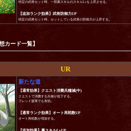
特定の武将セット時、一部裏スキルのスキルLvを上昇させる。
【追加ランク効果】武将防御力UP
特定の武将セット時、セットしている武将の防御力が上昇する。
想カード一覧】
UR
新たな道
【通常効果】クエスト消費兵糧減(中)
クエストで消費する兵糧が低下する。
フレンド援軍でも有効。
【通常ランク効果】オート再戦数UP
オート再戦数が増加する。
【追加効果】裏スキルLvUP