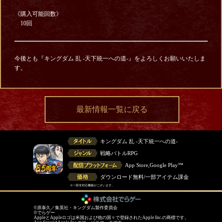
《購入可能回数》
10回
今後とも『キングダム 乱 -天下統一への道-』をよろしくお願いいたしま
す。
最新情報一覧に戻る
キングダム 乱 -天下統一への道-
戦略バトルRPG
App Store,Google Play™
ダウンロード無料/一部アイテム課金
※一部非対応機種がございます。
©原泰久／集英社・キングダム製作委員会
©でらゲー
AppleとAppleロゴは米国および他の国々で登録されたApple Inc.の商標です。