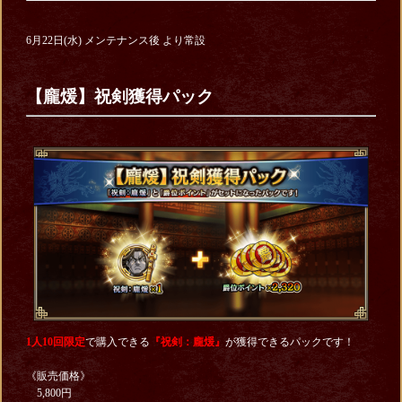
6月22日(水) メンテナンス後 より常設
【龐煖】祝剣獲得パック
1人10回限定
で購入できる
『祝剣：龐煖
』
が獲得できるパックです！
《販売価格》
5,800円