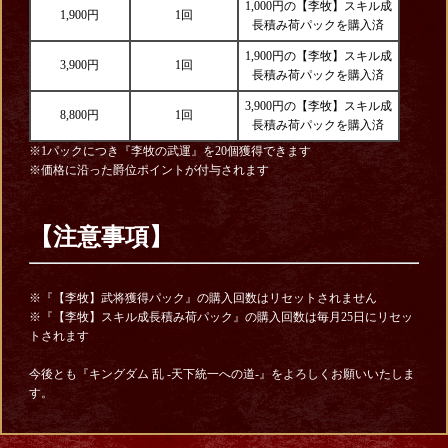
1,000円の【李牧】スキル成
1,900円
1回
長積み荷パックを購入済
1,900円の【李牧】スキル成
3,900円
1回
長積み荷パックを購入済
3,900円の【李牧】スキル成
8,800円
1回
長積み荷パックを購入済
※1パックにつき『李牧の武運』を20個獲得できます
※価格に沿った爵位ポイントが付与されます
【注意事項】
※『【李牧】武将獲得パック』の購入回数はリセットされません
※『【李牧】スキル成長積み荷パック』の購入回数は毎月25日にリセッ
トされます
今後とも『キングダム 乱 -天下統一への道-』をよろしくお願いいたしま
す。