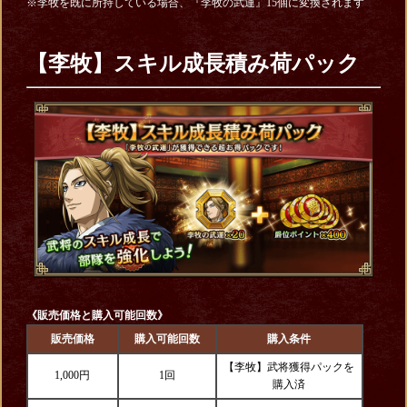
※李牧を既に所持している場合、『李牧の武運』15個に変換されます
【李牧】スキル成長積み荷パック
《販売価格と購入可能回数》
販売価格
購入可能回数
購入条件
【李牧】武将獲得パックを
1,000円
1回
購入済