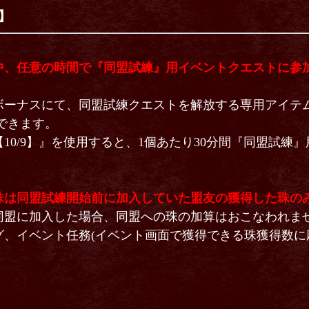
】
中、任意の時間で『同盟試練』用イベントクエストに参
ーナスにて、同盟試練クエストを解放する専用アイテ
得できます。
0/9】』を使用すると、1個あたり30分間『同盟試練
珠は同盟試練開始前に加入していた盟友の獲得した珠の
盟に加入した場合、同盟への珠の加算はおこなわれま
、イベント任務(イベント画面で獲得できる珠獲得数に