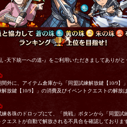
乱 -天下統一への道-』をご利用いただきましてありが
)
間外に、アイテム倉庫から「同盟試練解放鍵【10/9】
解放鍵【10/9】」の消費及びイベントクエストの解放
)
練各珠のドロップにて、「挑戦」ボタンから「同盟試練解
トクエストが自動で解放される不具合を確認しておりま