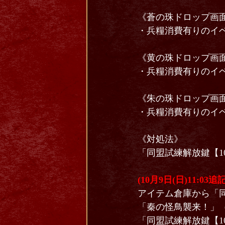
《蒼の珠ドロップ画面
・兵糧消費有りのイ
《黄の珠ドロップ画面
・兵糧消費有りのイ
《朱の珠ドロップ画面
・兵糧消費有りのイ
《対処法》
「同盟試練解放鍵【1
(10月9日(日)11:03追記
アイテム倉庫から「同
「秦の怪鳥襲来！」
「同盟試練解放鍵【1