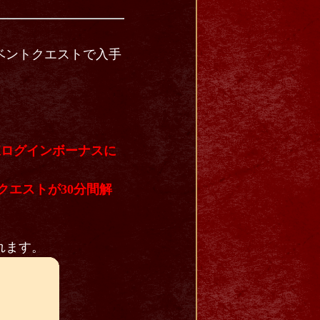
ベントクエストで入手
練ログインボーナスに
クエストが30分間解
れます。