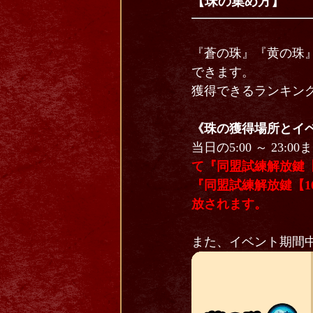
【珠の集め方】
『蒼の珠』『黄の珠
できます。
獲得できるランキン
《珠の獲得場所とイ
当日の5:00 ～ 23
て『同盟試練解放鍵【
『同盟試練解放鍵【1
放されます。
また、イベント期間