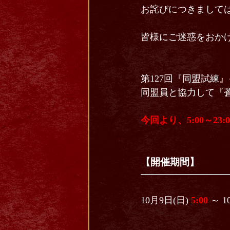
お詫びにつきまして
皆様にご迷惑をおか
第127回『同盟試練
同盟員と協力して『
今回より、5:00～
【開催期間】
10月9日(日)
5:00
～ 10