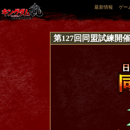
最新情報
ゲー
第127回同盟試練開催