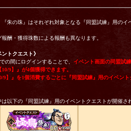
』『朱の珠』はそれぞれ対象となる『同盟試練』用のイ
グ報酬・獲得珠数による報酬も異なります。
ベントクエスト》
:00までの間にログインすることで、
イベント画面の同盟試
10/9】』が4個獲得できます。
0/9】』を1個消費するごとに『同盟試練』用のイベント
中は以下の『同盟試練』用のイベントクエストが開催さ