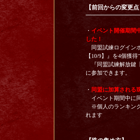
【前回からの変更点
・
イベント開催期間
した！
同盟試練ログインボ
【10/9】』を4個獲
『同盟試練解放鍵【1
に参加できます。
・
同盟に加算される
イベント期間中に同
※個人のランキング
れます