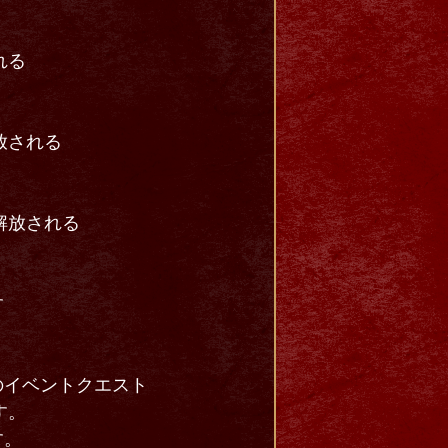
れる
放される
解放される
す
のイベントクエスト
す。
す。