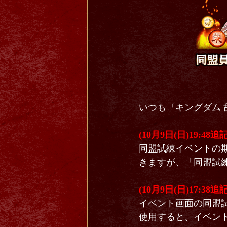
いつも『キングダム 
(10月9日(日)19:48追記
同盟試練イベントの期
きますが、「同盟試練
(10月9日(日)17:38追記
イベント画面の同盟試
使用すると、イベン