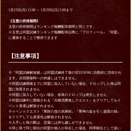
1月23日(月) 12:00 ～ 1月29日(日) 5:00まで
《玉璧の所持期間》
玉璧の所持期間はランキング報酬配布期間と同じです。
※玉璧は同盟試練ランキング報酬配布以降に『プロフィール』『同盟』
に遷移することで獲得できます
【注意事項】
※『同盟試練解放鍵』は同盟試練終了後の翌日18:00に自動的に売却され
ます。次回開催時への持越しはできません。
※同盟試練開催までに同盟に加入していない場合、ドロップした珠は同
盟に加算されません
※同盟に加入していない場合、各珠のドロップは発生しません
※同盟試練中に開催される『兵糧消費無しクエスト』をクリアしてもイ
ベント派遣は解放されません
※イベントクエスト『軍師八指の氷縛術』『軍神の血を引く趙国の雄』
をクリアしても派遣先は解放されません
※入手した珠の数は、翌週には持ち越しができません
※同じ珠で同じ順位の同盟や個人が存在した場合、同率順位として扱い