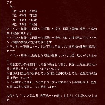
ます
例）
1位 500個 A同盟
2位 400個 B同盟
2位 400個 C同盟
4位 300個 D同盟
※イベント期間中に同盟から脱退した場合、同盟所属時に獲得した珠の
数は同盟に残ります
※イベント期間中に同盟から脱退した場合、個人の獲得数に応じたイベ
ント報酬の獲得状況は維持されます
※ランキング報酬はイベント終了時に所属している同盟の報酬が適用さ
れます
イベント期間中に脱退した同盟の報酬については受け取りができませ
ん
※同盟玉璧の所持期間内に同盟を脱退した場合、脱退した城主は強化の
策の効果を受けることができなくなります
※各珠の同盟玉璧を所持している同盟に途中加入しても、強化の策の効
果は受けられません
※『大将軍への道★』の追加ドロップや追加ポイント獲得効果は、効果
を持つ武将を援軍にしても発動しません
今後とも『キングダム 乱 -天下統一への道-』をよろしくお願いいたしま
す。