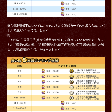
※兵糧消費低下については、他のスキルや追想カードの効果も含め、1バ
トルで最大50%まで低下します
例）
蒼の珠1位同盟玉璧(兵糧消費数50%低下)を所持している状態で、裏ス
キル『戦場の節約術』 (兵糧消費数3%低下)解放済の河了貂が出撃した場
合、兵糧消費数50%低下が適用されます