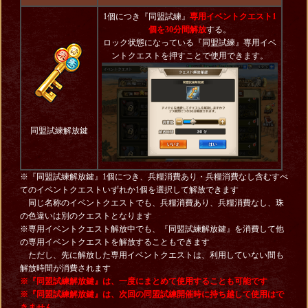
1個につき『同盟試練』
専用イベントクエスト1
個を30分間解放
する。
ロック状態になっている『同盟試練』専用イベ
ントクエストを押すことで使用できます。
同盟試練解放鍵
※『同盟試練解放鍵』1個につき、兵糧消費あり・兵糧消費なし含むすべ
てのイベントクエストいずれか1個を選択して解放できます
同じ名称のイベントクエストでも、兵糧消費あり、兵糧消費なし、珠
の色違いは別のクエストとなります
※専用イベントクエスト解放中でも、『同盟試練解放鍵』を消費して他
の専用イベントクエストを解放することもできます
ただし、先に解放した専用イベントクエストは、利用していない間も
解放時間が消費されます
※『同盟試練解放鍵』は、一度にまとめて使用することも可能です
※『同盟試練解放鍵』は、次回の同盟試練開催時に持ち越して使用はで
きません