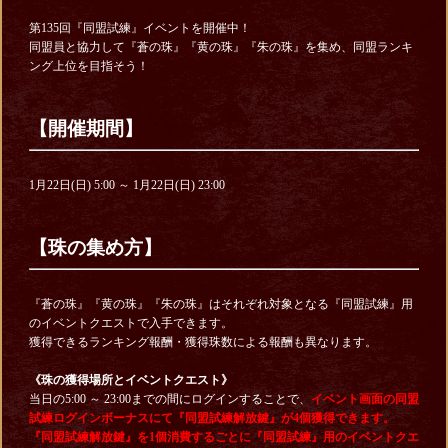
第135回『同盟試練』イベントを開催中！
同盟員と協力して『蒼の珠』『黄の珠』『朱の珠』を集め、同盟ランキ
ング上位を目指そう！
【開催期間】
1月22日(日) 5:00 ～ 1月22日(日) 23:00
【珠の集め方】
『蒼の珠』『黄の珠』『朱の珠』はそれぞれ対象となる『同盟試練』用
のイベントクエストで入手できます。
獲得できるランキング報酬・獲得珠数による報酬も異なります。
《珠の獲得場所とイベントクエスト》
当日の5:00 ～ 23:00までの間にログインすることで、
イベント画面の同盟
試練ログインボーナスにて『同盟試練解放鍵』が4個獲得できます。
『同盟試練解放鍵』を1個消費するごとに『同盟試練』用のイベントクエ