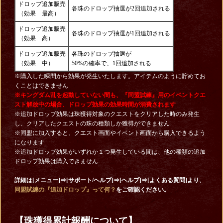
ドロップ追加販売
各珠のドロップ抽選が2回追加される
（効果 最高）
ドロップ追加販売
各珠のドロップ抽選が1回追加される
（効果 高）
ドロップ追加販売
各珠のドロップ抽選が
（効果 中）
50%の確率で、1回追加される
※購入した瞬間から効果が発生いたします。アイテムのように貯めてお
くことはできません
※キングダム乱を起動していない間も、『同盟試練』用のイベントクエ
スト解放中の場合、ドロップ効果の効果時間が消費されます
※追加ドロップ効果は珠獲得対象のクエストをクリアした時のみ発生
し、クリアしたクエストの珠の種類しか獲得ができません
※同盟に加入すると、クエスト画面やイベント画面から購入できるよう
になります
※追加ドロップ効果がいずれか１つ発生している間は、他の種類の追加
ドロップ効果は購入できません
詳細は[メニュー]⇒[サポート/ヘルプ]⇒[ヘルプ]⇒[よくある質問]
より、
同盟試練の『追加ドロップ』って何？
をご確認ください。
【珠獲得累計報酬について】