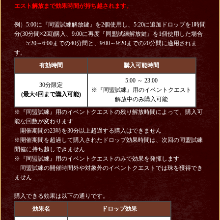
エスト解放まで効果時間が持ち越されます。
例）5:00に『同盟試練解放鍵』を2個使用し、5:20に追加ドロップを1時間
分(30分間×2回)購入、9:00に再度『同盟試練解放鍵』を1個使用した場合
5:20～6:00までの40分間と、9:00～9:20までの20分間に適用されま
す。
有効時間
購入可能時間
5:00 ～ 23:00
30分限定
※『同盟試練』用のイベントクエスト
(最大4回まで購入可能)
解放中のみ購入可能
※『同盟試練』用のイベントクエストの残り解放時間によって、購入可
能な回数が変わります
開催期間の23時を30分以上超過する購入はできません
※開催期間を超過して購入されたドロップ効果時間は、次回の同盟試練
開催に持ち越しできません
※『同盟試練』用のイベントクエストのみで効果を発揮します
同盟試練の開催時間外や対象外のイベントクエストでは珠を獲得でき
ません
購入できる効果は以下の通りです。
効果名
ドロップ効果