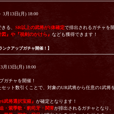
 3月13日(月) 18:00
できる、
SR以上の武将が1体確定
で排出されるガチャを
計図』や『祝剣のかけら』
なども獲得できます！
6ランクアップガチャ開催！】
3月13日(月) 18:00
プガチャを開催！
セット数引くことで、対象のUR武将から任意の1武将
！
★6武将選択宝箱』
が確定となります！
迫・紫季歌・豹司牙・関常
が排出されるガチャとなり、