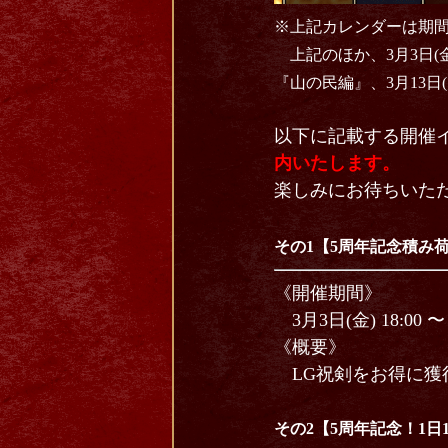
※上記カレンダーは期
上記のほか、3月3日(金
『山の民編』、3月13日
以下に記載する開催
内いたします。
楽しみにお待ちいた
その1【5周年記念積み
《開催期間》
3⽉3⽇(金) 18:00 〜 
《概要》
LG祝剣をお得に獲
その2【5周年記念！1