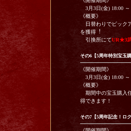
《開催期間》
3月3日(金) 18:00 ～ 
《概要》
日替わりでピックア
を獲得︕
引換所にて
UR★3
その6【5周年特別宝玉
《開催期間》
3月3日(金) 18:00 ～ 
《概要》
期間中の宝玉購入
得できます！
その7【5周年記念！ロ
《開催期間》