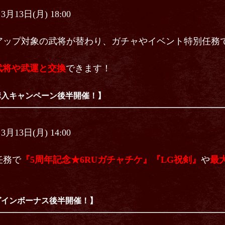
3月13日(月) 18:00
ップ対象の武将が替わり、ガチャやイベント特別任務
武将や武運と交換
できます！
購入キャンペーン後半開催！】
3月13日(月) 14:00
任務で
『5周年記念★6RUガチャチケ』
『LG祝剣』
や
最大
グインボーナス後半開催！】