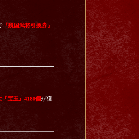
で
『魏国武将引換券』
『宝玉』4180個
が獲