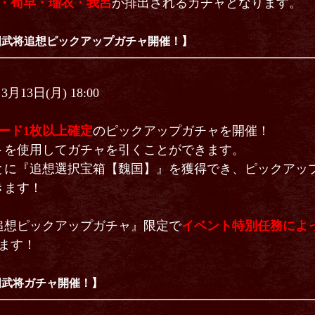
・荀早・瑠衣・我呂
が排出されるガチャとなります。
国武将追想ピックアップガチャ開催！】
3月13日(月) 18:00
ード1枚以上確定
のピックアップガチャを開催！
を使用してガチャを引くことができます。
とに『追想選択宝箱【魏国】』を獲得でき、ピックアップ
きます！
想ピックアップガチャ』限定で
イベント特別任務によ
ます！
国武将ガチャ開催！】