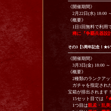
《開催期間》
2月22日(水) 18:00 ～
《概要》
1日1回無料で利用
稀に『争覇兵器設
その3【5周年記念！★
《開催期間》
3月3日(金) 18:00 ～ 
《概要》
2種類のランクアッ
ガチャを指定された
宝箱が排出されます
15セット目では
『
1つ目は
凱孟・乱美