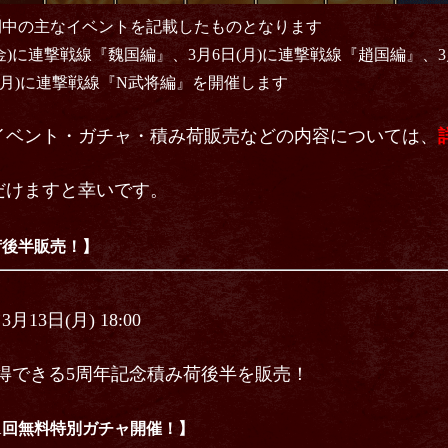
間中の主なイベントを記載したものとなります
)に連撃戦線『魏国編』、3月6日(月)に連撃戦線『趙国編』、3月
(月)に連撃戦線『N武将編』
を開催します
イベント・ガチャ・積み荷販売などの内容については、
だけますと幸いです。
荷後半販売！】
3⽉13⽇(月) 18:00
得できる5周年記念積み荷後半を販売！
日1回無料特別ガチャ開催！】