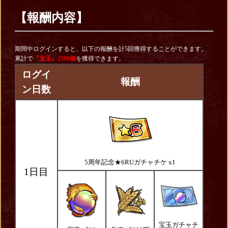
【報酬内容】
期間中ログインすると、以下の報酬を計5回獲得することができます。
累計で
『宝玉』2500個
を獲得できます。
ログイ
報酬
ン日数
5周年記念★6RUガチャチケ x1
1日目
宝玉ガチャチ