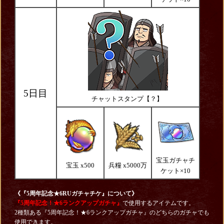
5日目
チャットスタンプ【？】
宝玉ガチャチ
宝玉 x500
兵糧 x5000万
ケット×10
《『5周年記念★6RUガチャチケ』について》
『5周年記念！★6ランクアップガチャ』
で使用するアイテムです。
2種類ある『5周年記念！★6ランクアップガチャ』のどちらのガチャでも
使用できます。