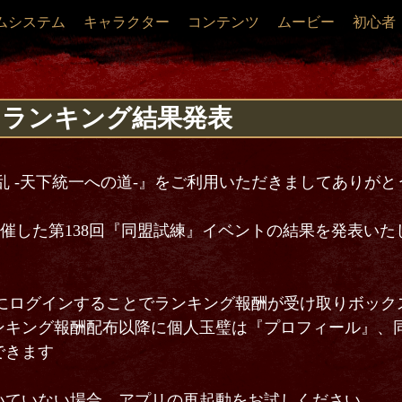
ムシステム
キャラクター
コンテンツ
ムービー
初心者
』ランキング結果発表
乱 -天下統一への道-』をご利用いただきましてありが
)に開催した第138回『同盟試練』イベントの結果を発表い
00以降にログインすることでランキング報酬が受け取りボッ
ンキング報酬配布以降に個人玉璧は『プロフィール』、
できます
いていない場合、アプリの再起動をお試しください。