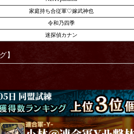
家庭持ち合従軍♡嫁武神也
令和乃四季
迷探偵カナン
グ】