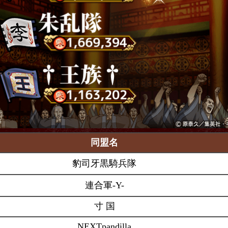
同盟名
豹司牙黒騎兵隊
連合軍-Y-
寸 国
NEXTpandilla