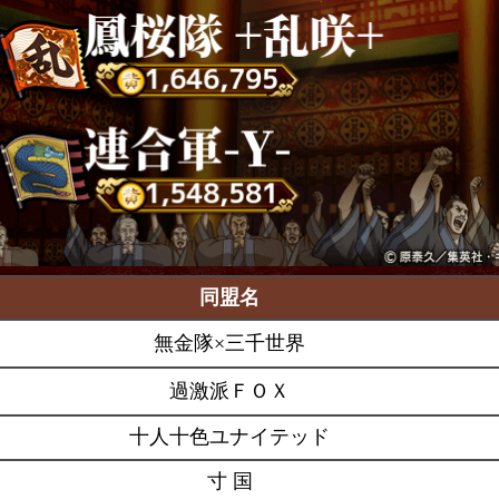
同盟名
無金隊×三千世界
過激派ＦＯＸ
十人十色ユナイテッド
寸 国