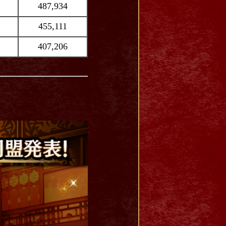
487,934
455,111
407,206