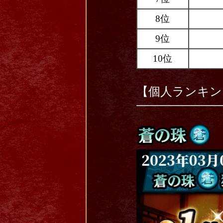
8位
9位
10位
【個人ランキン