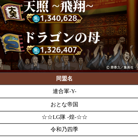
同盟名
連合軍-Y-
おとな帝国
☆☆LG隊 -煌-☆☆
令和乃四季