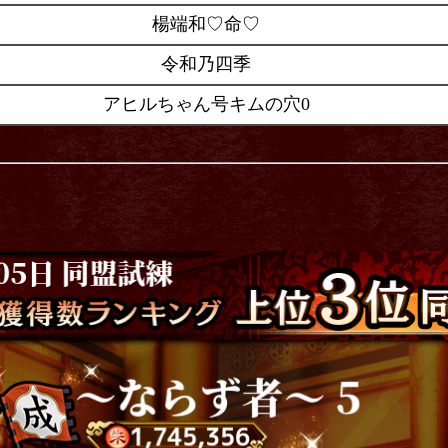
楊端和♡命♡
令和乃四季
アヒルちゃん号キムの穴0