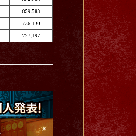
859,583
736,130
727,197