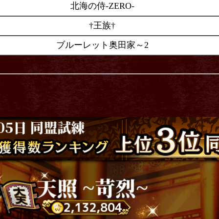
北海の侍-ZERO-
†王族†
ブルーレット奥田家～2