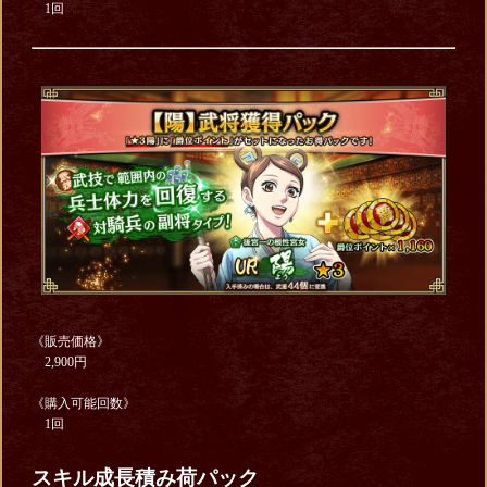
1回
《販売価格》
2,900円
《購入可能回数》
1回
スキル成長積み荷パック