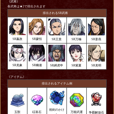
《武将》
各武将は★2で排出されます
排出されるSR武将
SR嬴政
SR蒙恬
SR王賁
SR万極
SR姜燕
SR羌象
SR幽連
SR縛虎申
SR紫夏
SR羌明
《アイテム》
排出されるアイテム例
祝剣のかけ
玉獣
砡装石
万能武運
争覇解放石