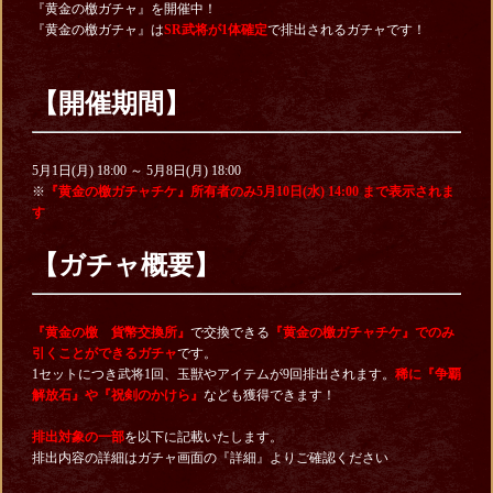
『黄金の檄ガチャ』を開催中！
『黄金の檄ガチャ』は
SR武将が1体確定
で排出されるガチャです！
【開催期間】
5月1日(月) 18:00 ～ 5月8日(月) 18:00
※
『黄金の檄ガチャチケ』所有者のみ5月10日(水) 14:00 まで表示されま
す
【ガチャ概要】
『黄金の檄 貨幣交換所』
で交換できる
『黄金の檄ガチャチケ』でのみ
引くことができるガチャ
です。
1セットにつき武将1回、玉獣やアイテムが9回排出されます。
稀に『争覇
解放石』や『祝剣のかけら』
なども獲得できます！
排出対象の一部
を以下に記載いたします。
排出内容の詳細はガチャ画面の『詳細』よりご確認ください