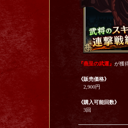
『燕呈の武運』
が獲
《販売価格》
2,900円
《購入可能回数》
3回