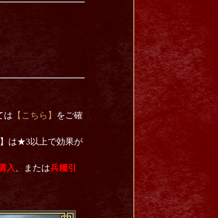
ては
【こちら】
をご確
】は★3以上で効果が
購入
、または
兵糧引