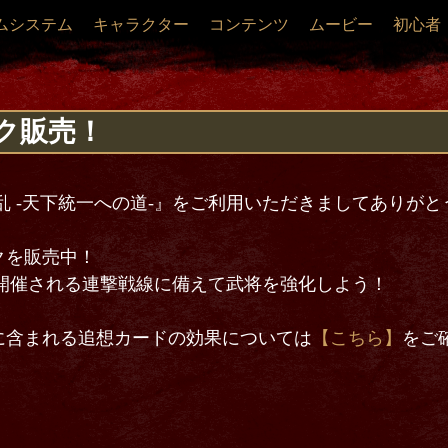
ムシステム
キャラクター
コンテンツ
ムービー
初心者
ク販売！
乱 -天下統一への道-』をご利用いただきましてありが
クを販売中！
00より開催される連撃戦線に備えて武将を強化しよう！
に含まれる追想カードの効果については
【こちら】
をご