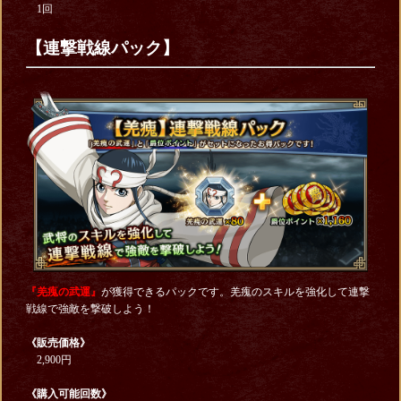
1回
【連撃戦線パック】
『羌瘣の武運』
が獲得できるパックです。羌瘣のスキルを強化して連撃
戦線で強敵を撃破しよう！
《販売価格》
2,900円
《購入可能回数》