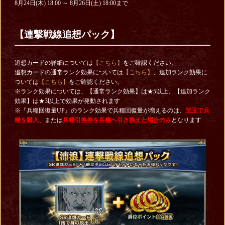
8月24日(木) 18:00 ～ 8月26日(土) 18:00まで
【連撃戦線追想パック】
追想カードの詳細については
【こちら】
をご確認ください。
追想カードの通常ランク効果については
【こちら】
、追加ランク効果に
ついては
【こちら】
をご確認ください。
※ランク効果については、【通常ランク効果】は★5以上、【追加ランク
効果】は★3以上で効果が発動されます
※『兵糧回復量UP』のランク効果で兵糧回復量が増えるのは、
宝玉で兵
糧を購入
、または
兵糧引換券を
兵糧へ引き換えた場合のみ
となります