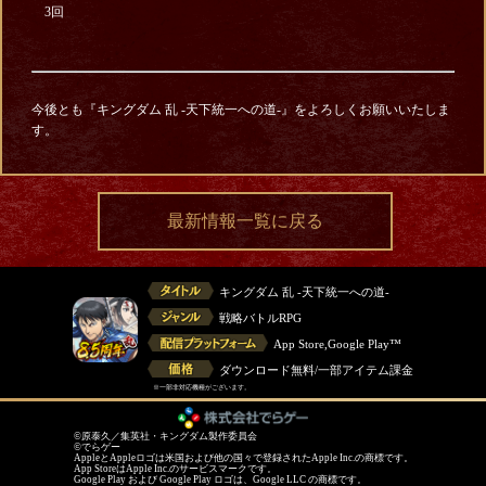
3回
今後とも『キングダム 乱 -天下統一への道-』をよろしくお願いいたしま
す。
最新情報一覧に戻る
キングダム 乱 -天下統一への道-
戦略バトルRPG
App Store,Google Play™
ダウンロード無料/一部アイテム課金
※一部非対応機種がございます。
©原泰久／集英社・キングダム製作委員会
©でらゲー
AppleとAppleロゴは米国および他の国々で登録されたApple Inc.の商標です。
App StoreはApple Inc.のサービスマークです。
Google Play および Google Play ロゴは、Google LLC の商標です。