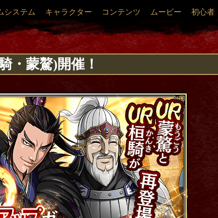
ムシステム
キャラクター
コンテンツ
ムービー
初心者
ｬ(桓騎・蒙驁)開催！