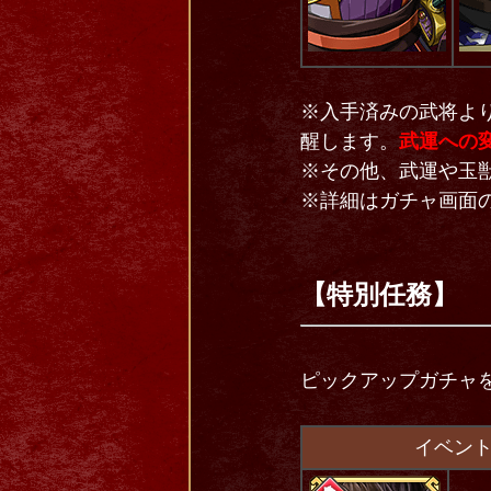
※入手済みの武将よ
醒します。
武運への
※その他、武運や玉
※詳細はガチャ画面
【特別任務】
ピックアップガチャ
イベン