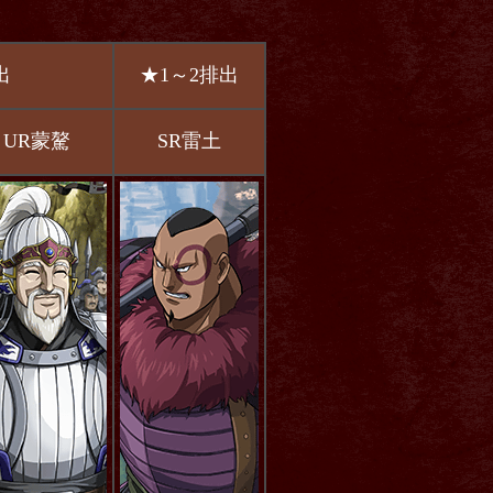
出
★1～2排出
UR蒙驁
SR雷土