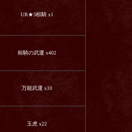
UR★3桓騎 x1
桓騎の武運 x402
万能武運 x10
玉虎 x22