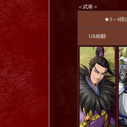
＜武将＞
★3～4排
UR桓騎