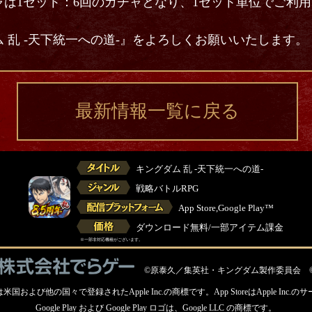
は1セット：6回のガチャとなり、1セット単位でご利
 乱 -天下統一への道-』をよろしくお願いいたします。
最新情報一覧に戻る
キングダム 乱 -天下統一への道-
戦略バトルRPG
App Store,Google Play™
ダウンロード無料/一部アイテム課金
※一部非対応機種がございます。
©原泰久／集英社・キングダム製作委員会 
ロゴは米国および他の国々で登録されたApple Inc.の商標です。
App StoreはApple In
Google Play および Google Play ロゴは、Google LLC の商標です。