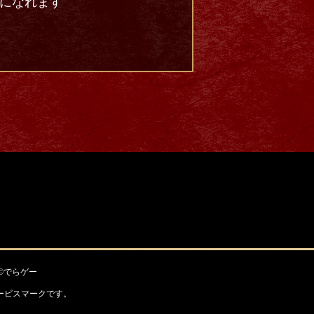
用になれます
©でらゲー
c.のサービスマークです。