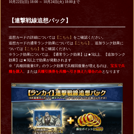
10月22日(日) 18:00 ～ 10月24日(火) 18:00まで
【連撃戦線追想パック】
追想カードの詳細については
【こちら】
をご確認ください。
追想カードの通常ランク効果については
【こちら】
、追加ランク効果に
ついては
【こちら】
をご確認ください。
※ランク効果については、【通常ランク効果】は★5以上、【追加ランク
効果】は★3以上で効果が発動されます
※『兵糧回復量UP』のランク効果で兵糧回復量が増えるのは、
宝玉で兵
糧を購入
、または
兵糧引換券を
兵糧へ引き換えた場合のみ
となります