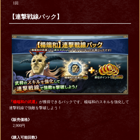
1回
【連撃戦線パック】
『楊端和の武運』
が獲得できるパックです。楊端和のスキルを強化して
連撃戦線で強敵を撃破しよう！
《販売価格》
2,900円
《購入可能回数》