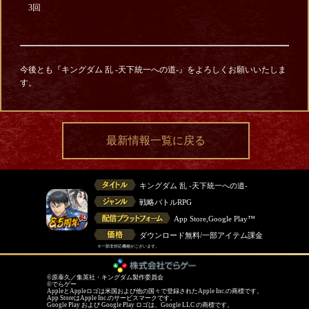
3回
今後とも『キングダム 乱 -天下統一への道-』をよろしくお願いいたしま
す。
最新情報一覧に戻る
キングダム 乱 -天下統一への道-
戦略バトルRPG
App Store,Google Play™
ダウンロード無料/一部アイテム課金
※一部非対応機種がございます。
©原泰久／集英社・キングダム製作委員会
©でらゲー
AppleとAppleロゴは米国および他の国々で登録されたApple Inc.の商標です。
App StoreはApple Inc.のサービスマークです。
Google Play および Google Play ロゴは、Google LLC の商標です。