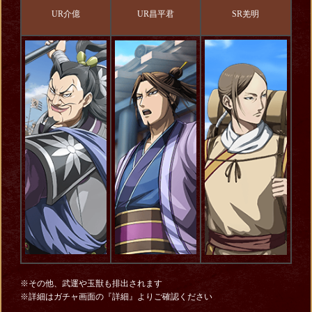
UR介億
UR昌平君
SR羌明
※その他、武運や玉獣も排出されます
※詳細はガチャ画面の『詳細』よりご確認ください