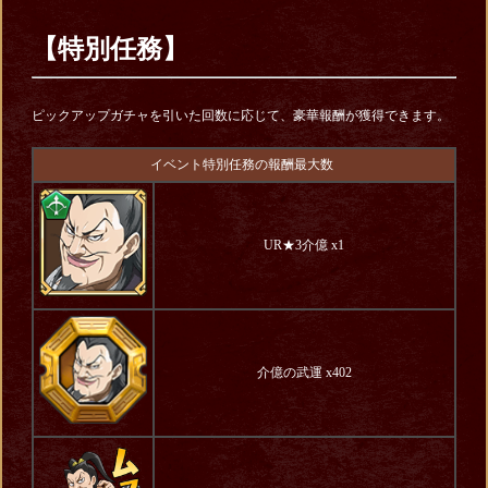
【特別任務】
ピックアップガチャを引いた回数に応じて、豪華報酬が獲得できます。
イベント特別任務の報酬最大数
UR★3介億 x1
介億の武運 x402