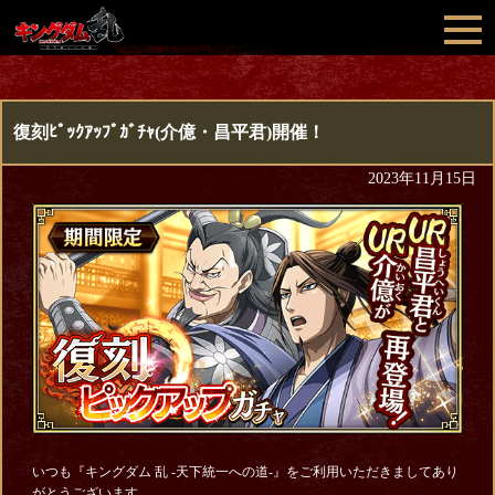
復刻ﾋﾟｯｸｱｯﾌﾟｶﾞﾁｬ(介億・昌平君)開催！
2023年11月15日
いつも『キングダム 乱 -天下統一への道-』をご利用いただきましてあり
がとうございます。