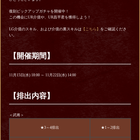
復刻ピックアップガチャを開催中！
この機会にUR介億や、UR昌平君を獲得しよう！
LG介億のスキル、および介億の裏スキルは
【こちら】
をご確認くださ
い。
【開催期間】
11月15日(水) 18:00 ～ 11月22日(水) 14:00
【排出内容】
＜武将＞
★3～4排出
★1～2排出