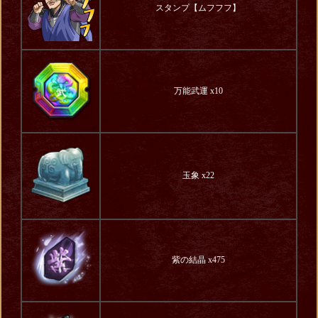
スタンプ【ムフフフ】
万能武運 x10
玉象 x22
紫の結晶 x475