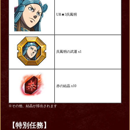
UR★3呉鳳明
呉鳳明の武運 x1
赤の結晶 x10
※その他、結晶が排出されます
【特別任務】