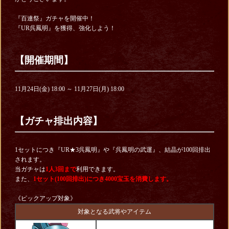
『百連祭』ガチャを開催中！
『UR呉鳳明』を獲得、強化しよう！
【開催期間】
11月24日(金) 18:00 ～ 11月27日(月) 18:00
【ガチャ排出内容】
1セットにつき『UR★3呉鳳明』や『呉鳳明の武運』、結晶が100回排出
されます。
当ガチャは
1人3回まで
利用できます。
また、
1セット(100回排出)につき4000宝玉を消費します。
《ピックアップ対象》
対象となる武将やアイテム