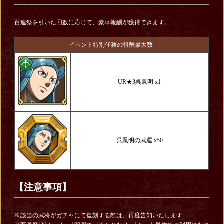
百連祭を引いた回数に応じて、豪華報酬が獲得できます。
イベント特別任務の報酬最大数
UR★3呉鳳明 x1
呉鳳明の武運 x50
【注意事項】
※該当の武将がガチャにて復刻する際は、再度告知いたします