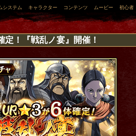
ムシステム
キャラクター
コンテンツ
ムービー
初心者
体確定！『戦乱ノ宴』開催！