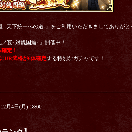
乱 -天下統一への道-』をご利用いただきましてありが
ノ宴~対魏国編~』開催中！
体確定！
にUR武将が6体確定
する特別なガチャです！
 12月4日(月) 18:00