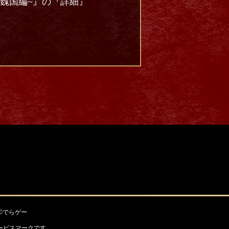
魏国編~』の『詳細』
©でらゲー
c.のサービスマークです。