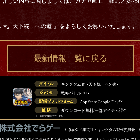
ど詳しい内容に関しましては、ガチャ画面『戦乱ノ宴~対
 乱 -天下統一への道-』をよろしくお願いいたします。
最新情報一覧に戻る
キングダム 乱 -天下統一への道-
戦略バトルRPG
App Store,Google Play™
ダウンロード無料/一部アイテム課金
※一部非対応機種がございます。
©原泰久／集英社・キングダム製作委員会 
ロゴは米国および他の国々で登録されたApple Inc.の商標です。
App StoreはApple In