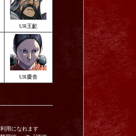
UR王齕
UR慶舎
ご利用になれます