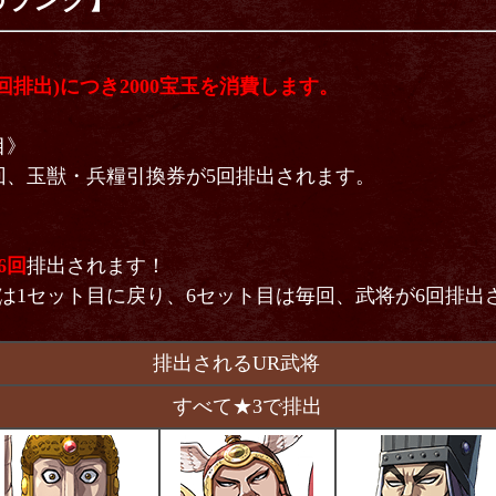
のランク】
回排出)につき2000宝玉を消費します。
目》
回、玉獣・兵糧引換券が5回排出されます。
6回
排出されます！
は1セット目に戻り、6セット目は毎回、武将が6回排出
排出されるUR武将
すべて★3で排出