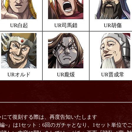
UR白起
UR司馬錯
UR胡傷
URオルド
UR龐煖
UR晋成常
ャにて復刻する際は、再度告知いたします
編~』は1セット：6回のガチャとなり、1セット単位で