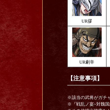
UR摎
UR劇辛
【注意事項】
※該当の武将がガチ
※『戦乱ノ宴~対魏国