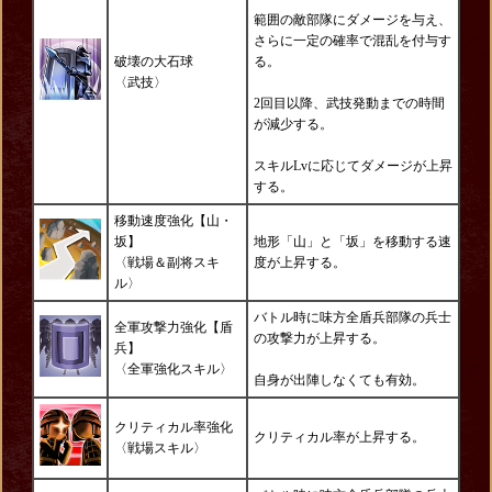
範囲の敵部隊にダメージを与え、
さらに一定の確率で混乱を付与す
破壊の大石球
る。
〈
武技
〉
2回目以降、武技発動までの時間
が減少する。
スキルLvに応じてダメージが上昇
する。
移動速度強化【山・
坂】
地形「山」と「坂」を移動する速
〈戦場＆
副将スキ
度が上昇する。
ル
〉
バトル時に味方全盾兵部隊の兵士
全軍攻撃力強化【盾
の攻撃力が上昇する。
兵】
〈全軍強化
スキル〉
自身が出陣しなくても有効。
クリティカル率強化
クリティカル率が上昇する。
〈
戦場スキル〉