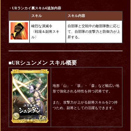
・URランカイ裏スキル6追加内容
スキル
スキル内容
峻烈な潰滅令
自部隊と交戦中の敵部隊数に応じ
〈戦場＆副将スキ
て、自部隊の攻撃力と防御力が上
ル〉
昇する。
■URシュンメン スキル概要
地形「山」・「坂」・「森」など幅広い地
形で強化される特性を持つ武将です。
また、攻撃力が上がる副将スキルを2つ持
つため、副将としての活躍もできます。