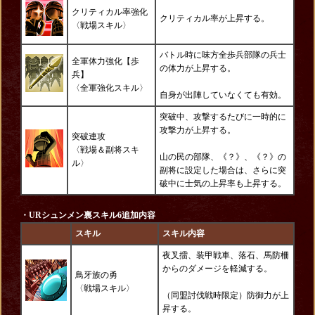
クリティカル率強化
クリティカル率が上昇する。
〈
戦場スキル〉
バトル時に味方全歩兵部隊の兵士
全軍体力強化【歩
の体力が上昇する。
兵】
〈全軍強化スキル〉
自身が出陣していなくても有効。
突破中、攻撃するたびに一時的に
攻撃力が上昇する。
突破連攻
〈戦場＆副将スキ
山の民の部隊、《？》、《？》の
ル〉
副将に設定した場合は、さらに突
破中に士気の上昇率も上昇する。
・URシュンメン裏スキル6追加内容
スキル
スキル内容
夜叉擂、装甲戦車、落石、馬防柵
からのダメージを軽減する。
鳥牙族の勇
〈戦場スキル〉
（同盟討伐戦時限定）防御力が上
昇する。