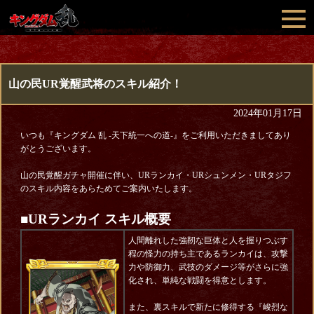
山の民UR覚醒武将のスキル紹介！
2024年01月17日
いつも『キングダム 乱 -天下統一への道-』をご利用いただきましてあり
がとうございます。
山の民覚醒ガチャ開催に伴い、URランカイ・URシュンメン・URタジフ
のスキル内容をあらためてご案内いたします。
■URランカイ スキル概要
人間離れした強靭な巨体と人を握りつぶす
程の怪力の持ち主であるランカイは、攻撃
力や防御力、武技のダメージ等がさらに強
化され、単純な戦闘を得意とします。
また、裏スキルで新たに修得する『峻烈な