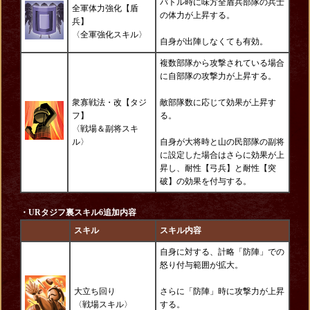
バトル時に味方全盾兵部隊の兵士
全軍体力強化【盾
の体力が上昇する。
兵】
〈全軍強化スキル〉
自身が出陣しなくても有効。
複数部隊から攻撃されている場合
に自部隊の攻撃力が上昇する。
衆寡戦法・改【タジ
敵部隊数に応じて効果が上昇す
フ】
る。
〈戦場＆
副将
スキ
ル〉
自身が大将時と山の民部隊の副将
に設定した場合はさらに効果が上
昇し、耐性【弓兵】と耐性【突
破】の効果を付与する。
・URタジフ裏スキル6追加内容
スキル
スキル内容
自身に対する、計略「防陣」での
怒り付与範囲が拡大。
大立ち回り
さらに「防陣」時に攻撃力が上昇
〈戦場スキル〉
する。