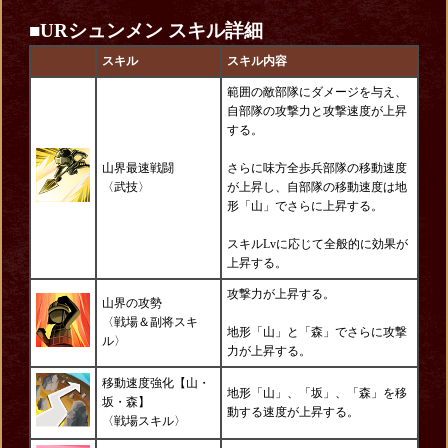
■URシュンメン スキル詳細
スキル
スキル内容
範囲の敵部隊にダメージを与え、
自部隊の攻撃力と攻撃速度が上昇
する。
山界最速戦闘
さらに味方全歩兵部隊の移動速度
〈
武技
〉
が上昇し、自部隊の移動速度は地
形「山」でさらに上昇する。
スキルLvに応じて全般的に効果が
上昇する。
攻撃力が上昇する。
山界の攻勢
〈戦場＆
副将スキ
地形「山」と「森」でさらに攻撃
ル
〉
力が上昇する。
移動速度強化【山・
地形「山」、「坂」、「森」を移
坂・森】
動する速度が上昇する。
〈
戦場スキル〉