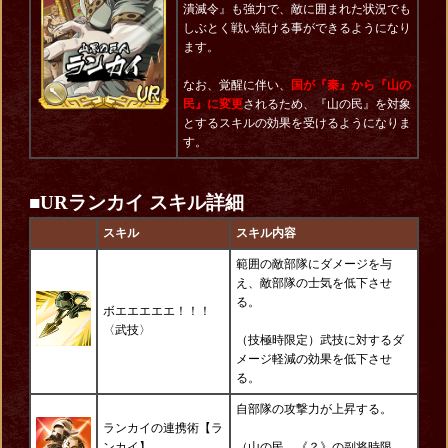
潰滅令』も強力で、敵に囲まれた状況でも
しぶとく戦い続ける事ができるようになり
ます。
なお、覚醒に伴い、
国が『秦』から『山の
民』に変更
されるため、『山の民』を対象
とするスキルの効果を受けるようになりま
す。
■URランカイ スキル詳細
スキル
スキル内容
範囲の敵部隊にダメージを与
え、敵部隊の士気を低下させ
る。
ボエエエエエ！！！
〈
武技
〉
（技極時限定）武技に対するダ
メージ軽減の効果を低下させ
る。
自部隊の攻撃力が上昇する。
ランカイの連携術【ラ
ンカイ】
（山の民、《？》の副将時限