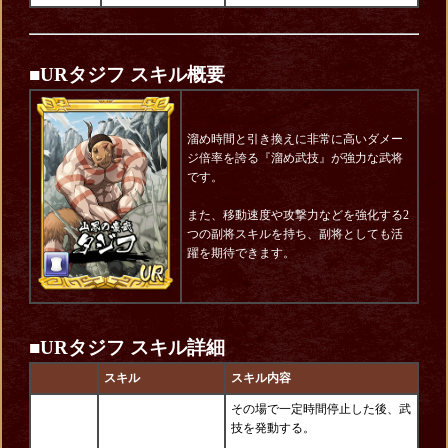
■URタジフ スキル概要
溜め時間と引き換えに非常に高いダメー
ジ倍率を誇る『溜め武技』が強力な武将
です。
また、移動速度や攻撃力などを強化する2
つの副将スキルを持ち、副将としても活
躍を期待できます。
■UR
タジフ
スキル詳細
スキル
スキル内容
その場で一定時間停止した後、武
技を発動する。