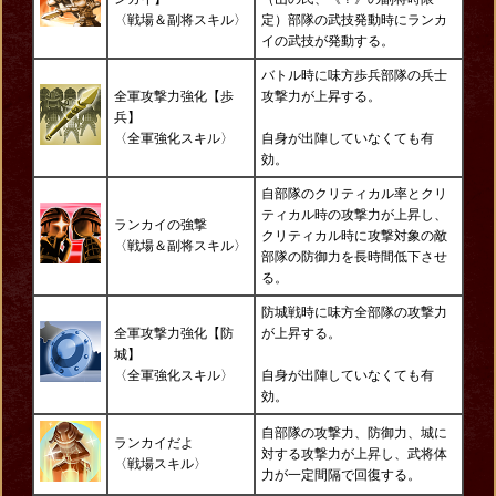
〈戦場＆
副将スキル
〉
定）部隊の武技発動時にランカ
イの武技が発動する。
バトル時に味方歩兵部隊の兵士
全軍攻撃力強化【歩
攻撃力が上昇する。
兵】
〈全軍強化
スキル〉
自身が出陣していなくても有
効。
自部隊のクリティカル率とクリ
ティカル時の攻撃力が上昇し、
ランカイの強撃
クリティカル時に攻撃対象の敵
〈
戦場＆副将スキル〉
部隊の防御力を長時間低下させ
る。
防城戦時に味方全部隊の攻撃力
全軍攻撃力強化【防
が上昇する。
城】
〈全軍強化スキル〉
自身が出陣していなくても有
効。
自部隊の攻撃力、防御力、城に
ランカイだよ
対する攻撃力が上昇し、武将体
〈戦場スキル〉
力が一定間隔で回復する。