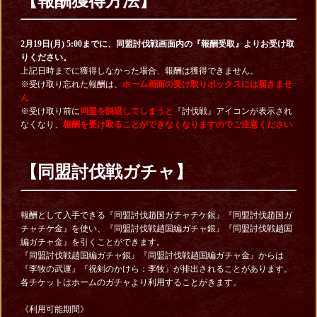
【報酬獲得方法】
2月19日(月) 5:00までに、同盟討伐戦画面内の『報酬受取』よりお受け取
りください。
上記日時までに獲得しなかった場合、報酬は獲得できません。
※受け取り忘れた報酬は、
ホーム画面の受け取りボックスには届きませ
ん
※受け取り前に
同盟を脱退してしまうと
『討伐戦』アイコンが表示され
なくなり、
報酬を受け取ることができなくなりますのでご注意ください
【同盟討伐戦ガチャ】
報酬として入手できる『同盟討伐趙国ガチャチケ銀』『同盟討伐趙国ガ
チャチケ金』を使い、『同盟討伐戦趙国編ガチャ銀』『同盟討伐戦趙国
編ガチャ金』を引くことができます。
『同盟討伐戦趙国編ガチャ銀』『同盟討伐戦趙国編ガチャ金』からは
『李牧の武運』『祝剣のかけら：李牧』が排出されることがあります。
各チケットはホームのガチャより利用することがきます。
《利用可能期間》