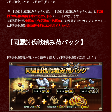
2月9日(金) 22:00 ～ 2月19日(月) 18:00
※『同盟討伐趙国ガチャチケ銀』『同盟討伐趙国ガチャチケ金』は
同盟
討伐戦趙国編開催中に使用できる
チケットになります
※同盟討伐戦
秦国編・合従軍編・魏国編
にて獲得できたガチャチケット
は同盟討伐戦
趙国編開催時には使用できません
【同盟討伐戦積み荷パック】
同盟討伐戦積み荷パック販売！購入して同盟討伐戦で活用しよう！