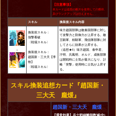
【注意事項】
本カードは追想の断片を使用しての獲得、
及びランクアップは行えません。
スキル
換装後スキル内容
味方趙国部隊は敵秦国部隊に対し
換装前スキル：
て攻撃力と防御力が上昇する。敵
強撃看破
王騎軍、桓騎軍、飛信隊部隊に対
〈戦場スキル〉
してさらに効果が上昇する。
↓
（追想★6）味方趙国、春申君、
換装後スキル：
汗明、呉鳳明、オルド、成恢部隊
趙国新・三大天【李
は開戦時に士気が最大になり、計
牧】
略「突撃」使用時に士気が上昇す
〈戦場スキル〉
る。
スキル換装追想カード『趙国新・
三大天 龐煖』
趙国新・三大天 龐煖
【通常効果】兵士戦線離脱数減(中)