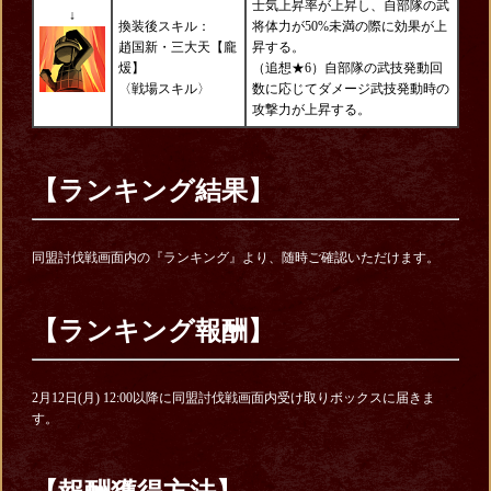
士気上昇率が上昇し、自部隊の武
↓
換装後スキル：
将体力が50%未満の際に効果が上
趙国新・三大天【龐
昇する。
煖】
（追想★6）自部隊の武技発動回
〈戦場スキル〉
数に応じてダメージ武技発動時の
攻撃力が上昇する。
【ランキング結果】
同盟討伐戦画面内の『ランキング』より、随時ご確認いただけます。
【ランキング報酬】
2月12日(月) 12:00以降に同盟討伐戦画面内受け取りボックスに届きま
す。