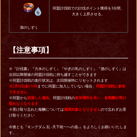
同盟討伐戦での討伐ポイント獲得を3分間、
大きく上昇させる。
酒のしずく
【注意事項】
※『討伐書』『力水のしずく』『やぎの乳のしずく』『酒のしずく』は
次回以降開催の同盟討伐戦に持ち越すことができます
※同盟討伐戦の進行状況は、次回開催時にリセットされます
※2月9日(金) 5:00
までに同盟に加入していない場合、
同盟討伐戦に参加
できません
※同盟から
脱退した場合
、同盟討伐戦の
参加権利を失い、各報酬が受け
取れなくなります
※受け取り忘れた報酬については
補填対象となりません
ので忘れずお受
け取りください
今後とも『キングダム 乱 -天下統一への道-』をよろしくお願いいたしま
す。