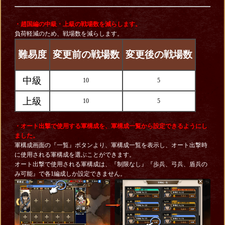
・趙国編の中級・
上級の戦場数を減らします。
負荷軽減のため、戦場数を減らします。
難易度
変更前の戦場数
変更後の戦場数
中級
10
5
上級
10
5
・オート出撃で使用する軍構成を、軍構成一覧から設定できるようにし
ました。
軍構成画面の『一覧』ボタンより、軍構成一覧を表示し、オート出撃時
に使用される軍構成を選ぶことができます。
オート出撃で使用される軍構成は、『制限なし』『歩兵、弓兵、盾兵の
み可能』で各1編成しか設定できません。