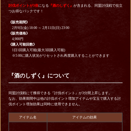
討伐ポイントが3倍
になる
『酒のしずく』
が含まれる、同盟討伐戦で役立
つお得なパックです！
《販売期間》
2月9日(金) 18:00 ～ 2月11日(日) 23:00
《販売価格》
4,900円
《購入可能回数》
1日1回購入可能(最大3回購入可能)
※5:00に購入状況がリセットされ再度購入することができます
『酒のしずく』について
同盟討伐戦にて獲得できる『討伐ポイント』が3分間上昇します。
なお、効果期間中は他の討伐ポイント増加アイテムや宝玉で購入する討
伐ポイント増加効果は同時に使用できません。
アイテム名
アイテムの効果