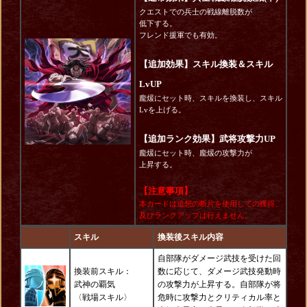
クエストでの兵士の戦線離脱数が
低下する。
フレンド援軍でも有効。
【追加効果】スキル換装＆スキル
LvUP
龐煖にセット時、スキルを換装し、スキル
Lvを上げる。
【追加ランク効果】武将攻撃力UP
龐煖にセット時、龐煖の攻撃力が
上昇する。
【注意事項】
本カードは追想の断片を使用しての獲得、
及びランクアップは行えません。
スキル
換装後スキル内容
自部隊がダメージ武技を受けた回
換装前スキル：
数に応じて、ダメージ武技発動時
武神の覇気
の攻撃力が上昇する。自部隊が将
〈戦場スキル〉
危時に攻撃力とクリティカル率と