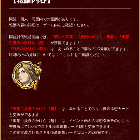
【報酬内容】
同盟・個人・同盟内での報酬があります。
報酬内容の詳細は、ゲーム内をご確認ください。
同盟討伐戦趙国編では、
『李牧の武運』
『祝剣のかけら：李牧』『追想
引換券のかけら【趙】』
が獲得できます！
『祝剣のかけら：李牧』
は、あつめることで李牧のLG覚醒ができます。
LG李牧への覚醒については
【こちら】
をご確認ください。
『追想引換券のかけら【趙】』
は、集めることでスキル換装追想カード
と交換ができます。
『追想引換券のかけら【趙】』は、イベント画面の追想引換券のかけら
交換所にて100個でスキル換装追想カード1枚と交換できます。
この度実装されるスキル換装追想カードは以下の2種類です。