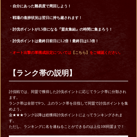
・自分にあった難易度で周回しよう！
・戦場の進捗状況は翌日に持ち越されます！
・討伐ポイントが1.5倍になる『盟友集結』の時間に集まろう！
・討伐ポイントは最終日前日に1.2倍！最終日は1.5倍！
・オート出撃の軍構成設定については
【こちら】
をご確認ください。
【ランク帯の説明】
討伐戦では、同盟で獲得した討伐ポイントに応じてランク帯に分類され
ます。
ランク帯は全部で9つ。上のランク帯を目指して同盟で討伐ポイントを集
めよう。
金★★★ランク以降は総獲得討伐ポイントによってランキングされま
す。
ただし、ランキングに名を連ねることができるのは上位100同盟まで！