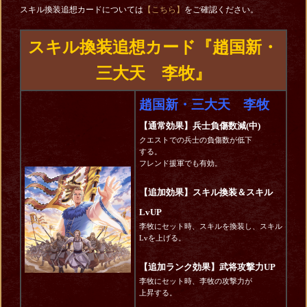
スキル換装追想カードについては
【こちら】
をご確認ください。
スキル換装追想カード『趙国新・
三大天 李牧』
趙国新・三大天 李牧
【通常効果】兵士負傷数減(中)
クエストでの兵士の負傷数が低下
する。
フレンド援軍でも有効。
【追加効果】スキル換装＆スキル
LvUP
李牧にセット時、スキルを換装し、スキル
Lvを上げる。
【追加ランク効果】武将攻撃力UP
李牧にセット時、李牧の攻撃力が
上昇する。