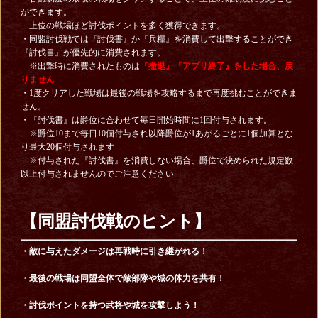
ができます。
上位の戦場ほど討伐ポイントを多く獲得できます。
・同盟討伐戦では『討伐書』か『兵糧』を消費して出撃することができ
『討伐書』が優先的に消費されます。
※出撃時に消費されたものは
『撤退』『アプリ終了』をした場合、戻
りません
・1度クリアした戦場は最後の戦場を攻略するまで再度挑むことができま
せん。
・『討伐書』は爵位に合わせて毎日開始時間に1回付与されます。
※爵位10まで毎日10個付与され以降爵位が1あがるごとに1個加算とな
り最大20個付与されます
※付与された『討伐書』を消費しない場合、爵位で決められた規定数
以上付与されませんのでご注意ください
【同盟討伐戦のヒント】
・敵に与えたダメージは再戦時に引き継がれる！
・最後の戦場は同盟全体で敵部隊や城の体力を共有！
・討伐ポイントを持つ武将や城を攻撃しよう！