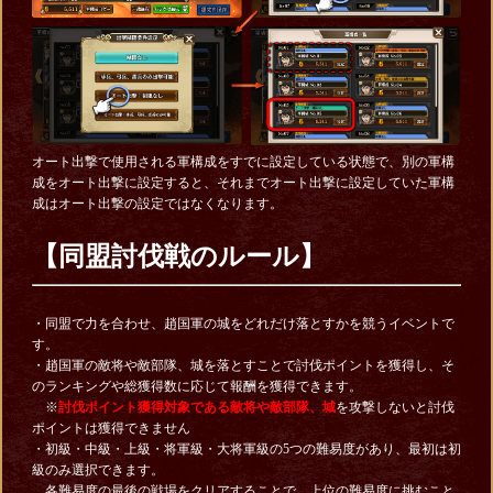
オート出撃で使用される軍構成をすでに設定している状態で、別の軍構
成をオート出撃に設定すると、それまでオート出撃に設定していた軍構
成はオート出撃の設定ではなくなります。
【同盟討伐戦のルール】
・同盟で力を合わせ、趙国軍の城をどれだけ落とすかを競うイベントで
す。
・趙国軍の敵将や敵部隊、城を落とすことで討伐ポイントを獲得し、そ
のランキングや総獲得数に応じて報酬を獲得できます。
※
討伐ポイント獲得対象である敵将や敵部隊、城
を攻撃しないと討伐
ポイントは獲得できません
・初級・中級・上級・将軍級・大将軍級の5つの難易度があり、最初は初
級のみ選択できます。
各難易度の最後の戦場をクリアすることで、上位の難易度に挑むこと