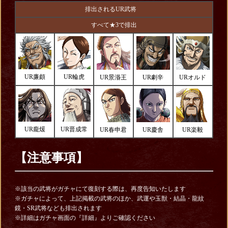
排出されるUR武将
すべて★3で排出
UR廉頗
UR輪虎
UR景湣王
UR劇辛
URオルド
UR龐煖
UR晋成常
UR春申君
UR慶舎
UR楽毅
【注意事項】
※該当の武将がガチャにて復刻する際は、再度告知いたします
※ガチャによって、上記掲載の武将のほか、武運や玉獣・結晶・龍紋
鏡・SR武将なども排出されます
※詳細はガチャ画面の『詳細』よりご確認ください