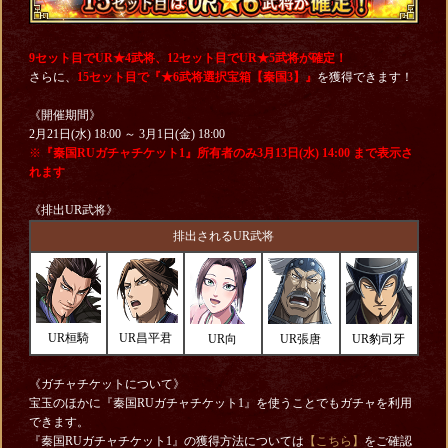
9セット目でUR★4武将、12セット目でUR★5武将が確定！
さらに、
15セット目で
『★6武将選択宝箱【秦国3】』
を獲得できます！
《開催期間》
2月21日(水) 18:00 ～ 3月1日(金) 18:00
※
『秦国RUガチャチケット1』所有者のみ3月13日(水) 14:00 まで表示さ
れます
《排出UR武将》
排出されるUR武将
UR桓騎
UR昌平君
UR向
UR張唐
UR豹司牙
《ガチャチケットについて》
宝玉のほかに『秦国RUガチャチケット1』を使うことでもガチャを利用
できます。
『秦国RUガチャチケット1』の獲得方法については
【こちら】
をご確認