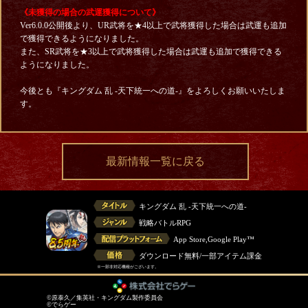
《未獲得の場合の武運獲得について》
Ver6.0.0公開後より、UR武将を★4以上で武将獲得した場合は武運も追加
で獲得できるようになりました。
また、SR武将を★3以上で武将獲得した場合は武運も追加で獲得できる
ようになりました。
今後とも『キングダム 乱 -天下統一への道-』をよろしくお願いいたしま
す。
最新情報一覧に戻る
キングダム 乱 -天下統一への道-
戦略バトルRPG
App Store,Google Play™
ダウンロード無料/一部アイテム課金
※一部非対応機種がございます。
©原泰久／集英社・キングダム製作委員会
©でらゲー