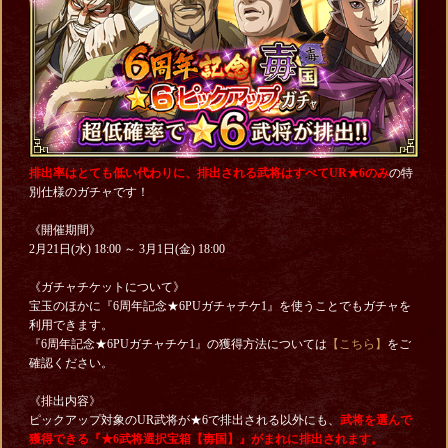
排出率はとても低い代わりに、排出される武将はすべてUR★6のみ
の特
別仕様のガチャです！
《開催期間》
2月21日(水) 18:00 ～ 3月1日(金) 18:00
《ガチャチケットについて》
宝玉のほかに『6周年記念★6PUガチャチケ1』を使うことでもガチャを
利用できます。
『6周年記念★6PUガチャチケ1』の獲得方法については
【こちら】
をご
確認ください。
《排出内容》
ピックアップ対象のUR武将が★6で排出される以外にも、
武将を選んで
獲得できる『★6武将選択宝箱【毐国】』がまれに排出されます。