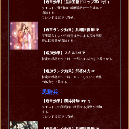
【通常効果】追加宝箱ドロップ率UP(中)
クエストで勝利時に報酬箱数が一定確率で
増加する。
フレンド援軍でも有効。
【通常ランク効果】兵糧回復量UP
宝玉購入および兵糧引換券による兵糧回復
時に回復量が増加する。
【追加効果】スキルLvUP
特定の武将セット時、一部スキルLvを上昇させる。
【追加ランク効果】武将体力UP
特定の武将セット時、セットしている武将
の体力が上昇する。
黒騎兵
【通常効果】獲得貨幣UP(中)
クエストでの勝利時に獲得する貨幣が増加
する。
フレンド援軍でも有効。
【通常ランク効果】兵糧回復量UP