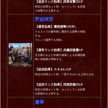
【追加ランク効果】武将攻撃力UP
特定の武将セット時、セットしている武将
の攻撃力が上昇する。
野盗陣営
【通常効果】獲得貨幣UP(中)
クエストでの勝利時に獲得する貨幣が増加
する。
フレンド援軍でも有効。
【通常ランク効果】兵糧回復量UP
宝玉購入および兵糧引換券による兵糧回復
時に回復量が増加する。
【追加効果】スキルLvUP
特定の武将セット時、一部スキルLvを上昇させる。
【追加ランク効果】武将防御力UP
特定の武将セット時、セットしている武将
の防御力が上昇する。
慶事