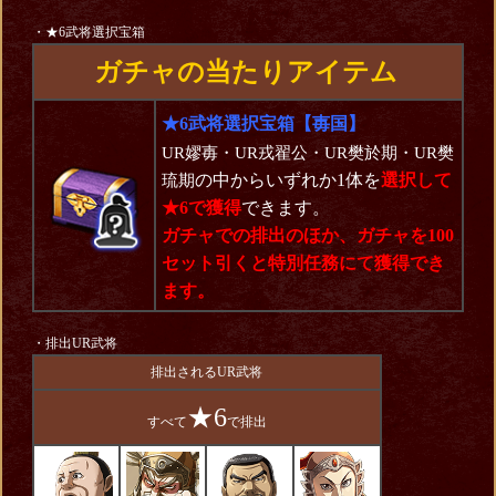
・★6武将選択宝箱
ガチャの当たりアイテム
★6武将選択宝箱【毐国】
UR嫪毐・UR戎翟公・UR樊於期・UR樊
の中からいずれか1体を
選択して
琉期
★6で獲得
できます。
ガチャでの排出のほか、ガチャを100
セット引くと特別任務にて獲得でき
ます。
・排出UR武将
排出されるUR武将
★6
すべて
で排出