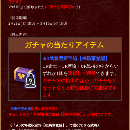
できます！
Ver6.0.0より解放された
UR雷土も選択可能
です！
《開催期間》
2月21日(水) 18:00 ～ 3月11日(月) 18:00
《排出内容》
ガチャの当たりアイテム
★3武将選択宝箱【桓騎軍覚醒】
の中からい
UR雷土・UR摩論・UR黒桜
ずれか1体を
選択して獲得
できます。
ガチャでの排出のほか、ガチャを10
セット引くと特別任務にて獲得でき
ます。
《
6周年記念
版
限定の
特別任務》
10セット目で『★3武将選択宝箱【桓騎軍覚醒】』が獲得できます。
《『★3武将選択宝箱【桓騎軍覚醒】』で選択できる武将》