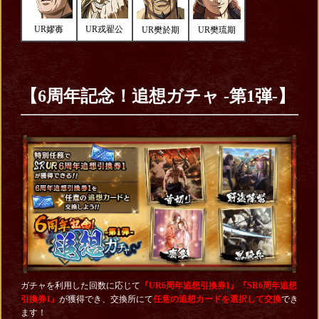
UR嫪毐
UR戎翟公
UR樊於期
UR樊琉期
【6周年記念！追想ガチャ -第1弾-】
ガチャを利用した回数に応じて
『
UR6周年追想引換券1
』『SR6周年追想
引換券1』
が獲得でき、交換所にて
任意の追想カードを選択して交換
でき
ます！