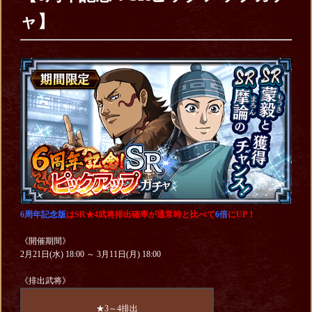
ャ】
6周年記念版
はSR★4武将排出確率が通常時と比べて
6倍
にUP！
《開催期間》
2月21日(水) 18:00 ～ 3月11日(月) 18:00
《排出武将》
★3～4排出