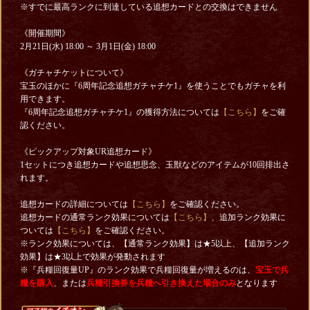
※すでに最高ランクに到達している追想カードとの交換はできません
《開催期間》
2月21日(水) 18:00 ～ 3月1日(金) 18:00
《ガチャチケットについて》
宝玉のほかに『6周年記念追想ガチャチケ1』を使うことでもガチャを利
用できます。
『6周年記念追想ガチャチケ1』の獲得方法については
【こちら】
をご確
認ください。
《ピックアップ対象UR追想カード》
1セットにつき追想カードや追想思念、玉獣などのアイテムが10回排出さ
れます。
追想カードの詳細については
【こちら】
をご確認ください。
追想カードの通常ランク効果については
【こちら】
、追加ランク効果に
ついては
【こちら】
をご確認ください。
※ランク効果については、【通常ランク効果】は★5以上、【追加ランク
効果】は★3以上で効果が発動されます
※『兵糧回復量UP』のランク効果で兵糧回復量が増えるのは、
宝玉で兵
糧を購入
、または
兵糧引換券を
兵糧へ引き換えた場合のみ
となります