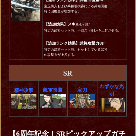
宝玉購入および兵糧引換券による兵糧回復
時に回復量が増加する。
【追加効果】スキルLvUP
特定の武将セット時、一部スキルLvを上昇させる。
【追加ランク効果】武将攻撃力UP
特定の武将セット時、セットしている武将
の攻撃力が上昇する。
SR
わずかな光
敵軍扮装
宝刀
精神攻撃
明
【6周年記念！SRピックアップガチ