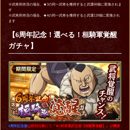
※武将所持済の場合、★3の同一武将を獲得すると武運60個に変換されま
す
※武将所持済の場合、★4の同一武将を獲得すると武運120個に変換され
ます
【6周年記念！選べる！桓騎軍覚醒
ガチャ】
6周年記念
版
は特別任務にて『★3武将選択宝箱【桓騎軍覚醒】』が獲得