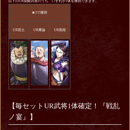
以下のUR覚醒武将のうち、いずれか1体を獲得できます。
★3で獲得
UR雷土
UR摩論
UR黒桜
【毎セットUR武将1体確定！『戦乱
ノ宴』】