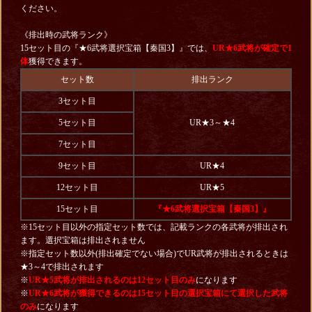
ください。
《排出時の武将ランク》
15セット目の『★6武将選択宝箱【秦国3】』では、
UR★6武将が確定で1
体
獲得できます。
セット数
排出ランク
3セット目
5セット目
UR★3～★4
7セット目
9セット目
UR★4
12セット目
UR★5
15セット目
『★6武将選択宝箱【秦国3】』
※15セット目以外の指定セット数では、記載ランクの各武将が排出され
ます。選択宝箱は排出されません
※指定セット数以外(排出確定でない場合)でUR武将が排出されるときは
★3～4で排出されます
※
UR★5武将が排出されるのは12セット目のみ
になります
※
UR
★6武将が獲得できるのは15セット目の選択宝箱にて選択した武将
のみ
になります