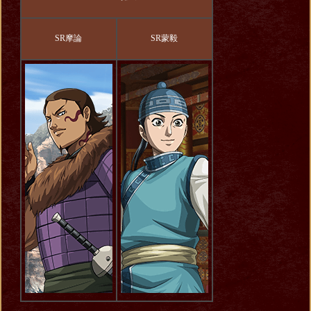
SR摩論
SR蒙毅