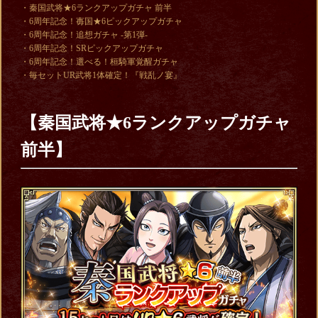
・秦国武将★6ランクアップガチャ 前半
・6周年記念！毐国★6ピックアップガチャ
・6周年記念！追想ガチャ -第1弾-
・6周年記念！SRピックアップガチャ
・6周年記念！選べる！桓騎軍覚醒ガチャ
・毎セットUR武将1体確定！『戦乱ノ宴』
【秦国武将★6ランクアップガチャ
前半】