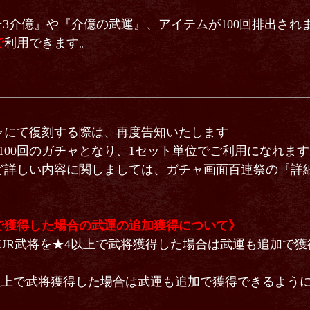
★3介億』や『介億の武運』、アイテムが100回排出され
で
利用できます。
ャにて復刻する際は、再度告知いたします
100回のガチャとなり、1セット単位でご利用になれます
ど詳しい内容に関しましては、ガチャ画面百連祭の『詳
で獲得した場合の武運の追加獲得について》
後より、UR武将を★4以上で武将獲得した場合は武運も追加で
3以上で武将獲得した場合は武運も追加で獲得できるよう