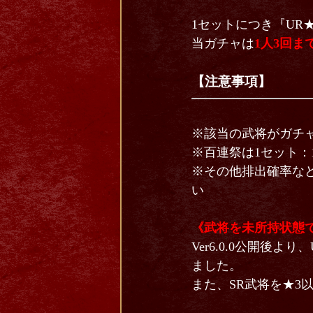
1セットにつき『UR
当ガチャは
1人3回ま
【注意事項】
※該当の武将がガチ
※百連祭は1セット：
※その他排出確率な
い
《武将を未所持状態
Ver6.0.0公開
ました。
また、SR武将を★