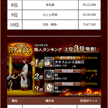
8位
朱乱隊
89,123,888
9位
おとな帝国
85,281,660
10位
天照 ~飛翔~
79,477,605
順位
城主名
討伐ポイント