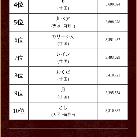
E
4位
3,690,594
(寸 国)
川ペア
5位
3,688,878
(天照 ~苛烈~)
カリーシん
6位
3,591,437
(寸 国)
レイン
7位
3,493,629
(寸 国)
おくだ
8位
3,410,723
(寸 国)
月
9位
3,395,554
(寸 国)
とし
10位
3,310,882
(天照 ~苛烈~)