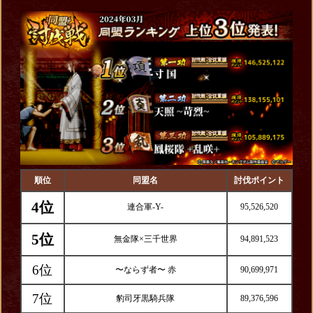
順位
同盟名
討伐ポイント
4位
連合軍-Y-
95,526,520
5位
無金隊×三千世界
94,891,523
6位
〜ならず者〜 赤
90,699,971
7位
豹司牙黒騎兵隊
89,376,596