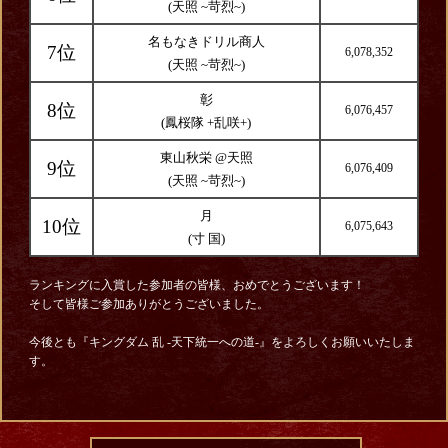
(天照 ~苛烈~)
名もなきドリル商人
7位
6,078,352
(天照 ~苛烈~)
彰
8位
6,076,457
(鳳桜隊 +乱咲+)
東山秋栄 @天照
9位
6,076,409
(天照 ~苛烈~)
月
10位
6,075,643
(寸 国)
ランキングに入賞した参加者の皆様、おめでとうございます！
そして皆様ご参加ありがとうございました。
今後とも『キングダム 乱 -天下統一への道-』をよろしくお願いいたしま
す。