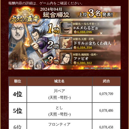
報酬内容の詳細は、ゲーム内をご確認ください。
順位
城主名
武功
川ペア
4位
6,079,709
(天照 ~苛烈~)
とし
5位
6,078,486
(天照 ~苛烈~)
フロンティア
6位
6,078,458