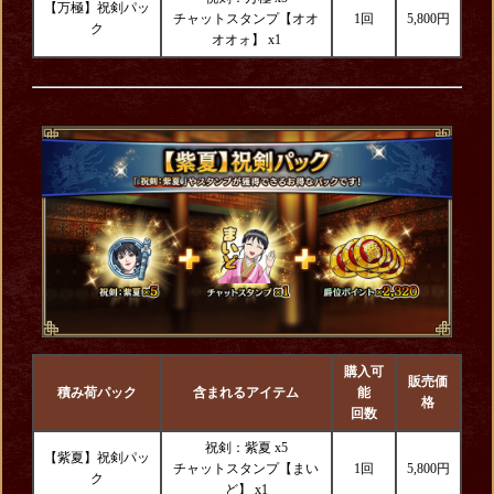
【万極】祝剣パッ
チャットスタンプ【オオ
1回
5,800円
ク
オオォ】
x1
購入可
販売価
積み荷パック
含まれるアイテム
能
格
回数
祝剣：紫夏 x5
【紫夏】祝剣パッ
チャットスタンプ【まい
1回
5,800円
ク
ど】 x1