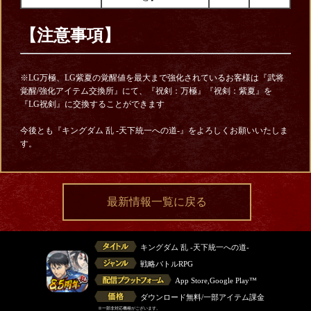
【注意事項】
※LG万極、LG紫夏の覚醒値を最大まで強化されているお客様は『武将
覚醒/強化アイテム交換所』にて、『祝剣：万極』『祝剣：紫夏』を
『LG祝剣』に交換することができます
今後とも『キングダム 乱 -天下統一への道-』をよろしくお願いいたしま
す。
最新情報一覧に戻る
キングダム 乱 -天下統一への道-
戦略バトルRPG
App Store,Google Play™
ダウンロード無料/一部アイテム課金
※一部非対応機種がございます。