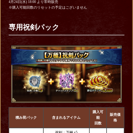
4月24日(水) 18:00 より常時販売
※購入可能回数のリセットの予定はございません
専用祝剣パック
購入可
販売価
積み荷パック
含まれるアイテム
能
格
回数
祝剣：万極 x5