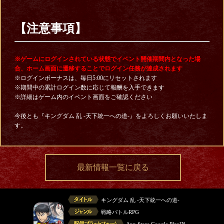
【注意事項】
※ゲームにログインされている状態でイベント開催期間内となった場
合、ホーム画面に遷移することでログイン任務が達成されます
※ログインボーナスは、毎日5:00にリセットされます
※期間中の累計ログイン数に応じて報酬を入手できます
※詳細はゲーム内のイベント画面をご確認ください
今後とも『キングダム 乱 -天下統一への道-』をよろしくお願いいたしま
す。
最新情報一覧に戻る
キングダム 乱 -天下統一への道-
戦略バトルRPG
App Store,Google Play™