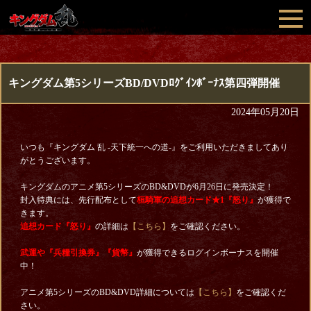
キングダム第5シリーズBD/DVDﾛｸﾞｲﾝﾎﾞｰﾅｽ第四弾開催
2024年05月20日
いつも『キングダム 乱 -天下統一への道-』をご利用いただきましてあり
がとうございます。
キングダムのアニメ第5シリーズのBD&DVDが6月26日に発売決定！
封入特典には、先行配布として
桓騎軍の追想カード★1『怒り』
が獲得で
きます。
追想カード『怒り』
の詳細は
【こちら】
をご確認ください。
武運や『兵糧引換券』『貨幣』
が獲得できるログインボーナスを開催
中！
アニメ第5シリーズのBD&DVD詳細については
【こちら】
をご確認くだ
さい。