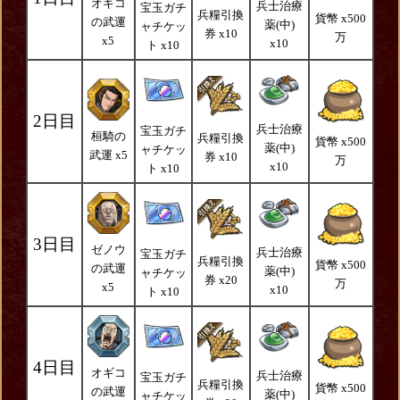
オギコ
兵士治療
宝玉ガチ
兵糧引換
貨幣 x500
の武運
薬(中)
ャチケッ
券 x10
万
x5
x10
ト x10
2日目
兵士治療
宝玉ガチ
桓騎の
兵糧引換
貨幣 x500
薬(中)
ャチケッ
武運 x5
券 x10
万
x10
ト x10
3日目
ゼノウ
兵士治療
宝玉ガチ
兵糧引換
貨幣 x500
の武運
薬(中)
ャチケッ
券 x20
万
x5
x10
ト x10
4日目
オギコ
兵士治療
宝玉ガチ
兵糧引換
貨幣 x500
の武運
薬(中)
ャチケッ