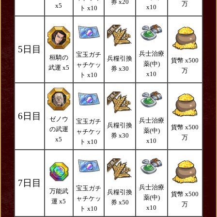
券 x20
万
x5
x10
ト x10
5日目
兵士治療
宝玉ガチ
桓騎の
兵糧引換
貨幣 x500
薬(中)
ャチケッ
武運 x5
券 x30
万
x10
ト x10
6日目
ゼノウ
兵士治療
宝玉ガチ
兵糧引換
貨幣 x500
の武運
薬(中)
ャチケッ
券 x30
万
x5
x10
ト x10
7日目
兵士治療
宝玉ガチ
万能武
兵糧引換
貨幣 x500
薬(中)
ャチケッ
運 x5
券 x50
万
x10
ト x10