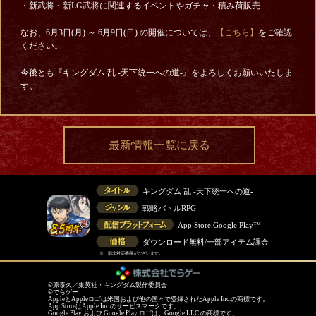
・新武将・新LG武将に関連するイベントやガチャ・積み荷販売
なお、6月3日(月) ～ 6月9日(日) の開催については、
【こちら】
をご確認
ください。
今後とも『キングダム 乱 -天下統一への道-』をよろしくお願いいたしま
す。
最新情報一覧に戻る
キングダム 乱 -天下統一への道-
戦略バトルRPG
App Store,Google Play™
ダウンロード無料/一部アイテム課金
※一部非対応機種がございます。
©原泰久／集英社・キングダム製作委員会
©でらゲー
AppleとAppleロゴは米国および他の国々で登録されたApple Inc.の商標です。
App StoreはApple Inc.のサービスマークです。
Google Play および Google Play ロゴは、Google LLC の商標です。