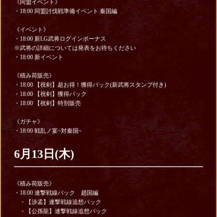
《同盟イベント》
・18:00 同盟討伐戦準備イベント 秦国編
《イベント》
・18:00 新LG武将ログインボーナス
※武将の詳細については発表をお待ちください
・18:00 新イベント
《積み荷販売》
・18:00 【祝剣】超お得！獲得パック(新武将スタンプ付き)
・18:00 【祝剣】獲得パック
・18:00 【祝剣】特別販売
《ガチャ》
・18:00 戦乱ノ宴~対秦国~
6月13日(木)
《積み荷販売》
・18:00 連撃戦線パック 趙国編
・【渉孟】連撃戦線追想パック
・【公孫龍】連撃戦線追想パック