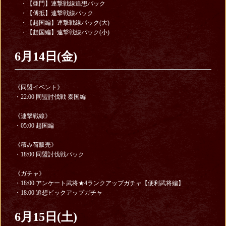
・【亜門】連撃戦線追想パック
・【傅抵】連撃戦線パック
・【趙国編】連撃戦線パック(大)
・【趙国編】連撃戦線パック(小)
6月14日(金)
《同盟イベント》
・22:00 同盟討伐戦 秦国編
《連撃戦線》
・05:00 趙国編
《積み荷販売》
・18:00 同盟討伐戦パック
《ガチャ》
・18:00 アンケート武将★4ランクアップガチャ【便利武将編】
・18:00 追想ピックアップガチャ
6月15日(土)