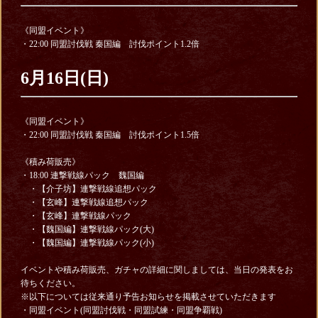
《同盟イベント》
・22:00 同盟討伐戦 秦国編 討伐ポイント1.2倍
6月16日(日)
《同盟イベント》
・22:00 同盟討伐戦 秦国編 討伐ポイント1.5倍
《積み荷販売》
・18:00 連撃戦線パック 魏国編
・【介子坊】連撃戦線追想パック
・【玄峰】連撃戦線追想パック
・【玄峰】連撃戦線パック
・【魏国編】連撃戦線パック(大)
・【魏国編】連撃戦線パック(小)
イベントや積み荷販売、ガチャの詳細に関しましては、当日の発表をお
待ちください。
※以下については従来通り予告お知らせを掲載させていただきます
・同盟イベント(同盟討伐戦・同盟試練・同盟争覇戦)