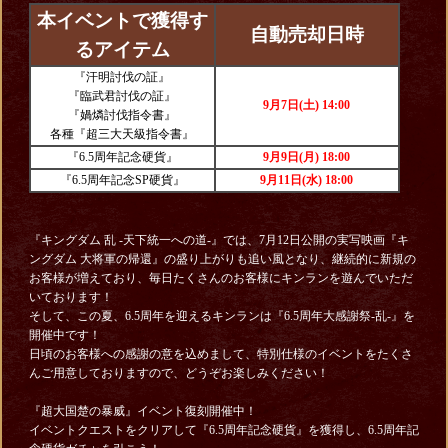
本イベントで獲得す
自動売却日時
るアイテム
『汗明討伐の証』
『臨武君討伐の証』
9月7日(土) 14:00
『媧燐討伐指令書』
各種『超三大天級指令書』
『6.5周年記念硬貨』
9月9日(月) 18:00
『6.5周年記念SP硬貨』
9月11日(水) 18:00
『キングダム 乱 -天下統一への道-』では、7月12日公開の実写映画『キ
ングダム 大将軍の帰還』の盛り上がりも追い風となり、継続的に新規の
お客様が増えており、毎日たくさんのお客様にキンランを遊んでいただ
いております！
そして、この夏、6.5周年を迎えるキンランは『6.5周年大感謝祭-乱-』を
開催中です！
日頃のお客様への感謝の意を込めまして、特別仕様のイベントをたくさ
んご用意しておりますので、どうぞお楽しみください！
『超大国楚の暴威』イベント復刻開催中！
イベントクエストをクリアして『6.5周年記念硬貨』を獲得し、6.5周年記