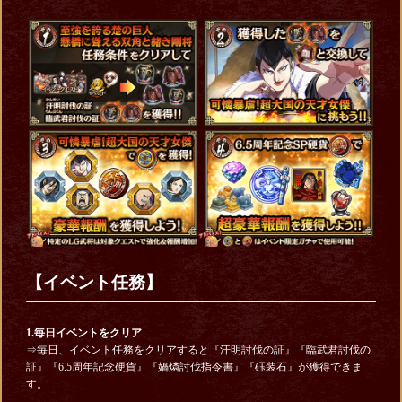
【イベント任務】
1.毎日イベントをクリア
⇒毎日、イベント任務をクリアすると『汗明討伐の証』『臨武君討伐の
証』『6.5周年記念硬貨』『媧燐討伐指令書』『砡装石』が獲得できま
す。