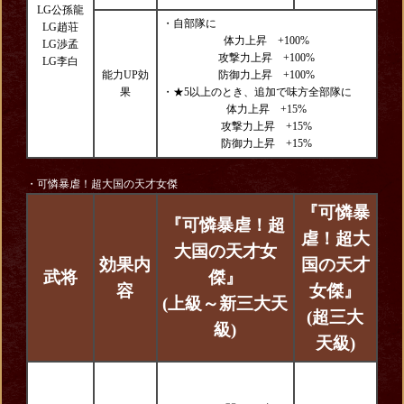
LG公孫龍
・自部隊に
LG趙荘
体力上昇 +100%
LG渉孟
攻撃力上昇 +100%
LG李白
能力UP効
防御力上昇 +100%
果
・★5以上のとき、追加で味方全部隊に
体力上昇 +15%
攻撃力上昇 +15%
防御力上昇 +15%
・可憐暴虐！超大国の天才女傑
『可憐暴
『可憐暴虐！超
虐！超大
大国の天才女
効果内
国の天才
武将
傑』
容
女傑』
(上級～新三大天
(超三大
級)
天級)