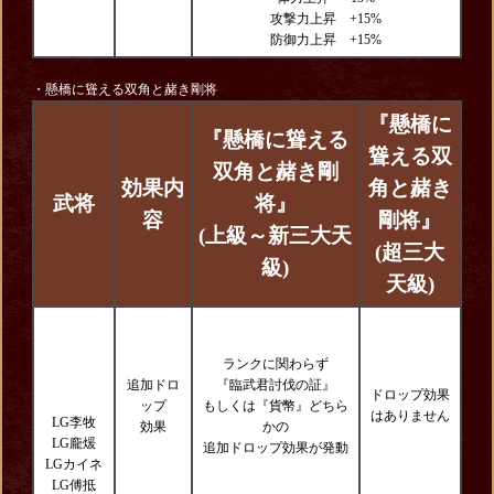
攻撃力上昇 +15%
防御力上昇 +15%
・懸橋に聳える双角と赭き剛将
『懸橋に
『懸橋に聳える
聳える双
双角と赭き剛
効果内
角と赭き
武将
将』
容
剛将』
(上級～新三大天
(超三大
級)
天級)
ランクに関わらず
追加ドロ
『臨武君討伐の証』
ドロップ効果
ップ
もしくは『貨幣』どちら
はありません
LG李牧
効果
かの
LG龐煖
追加ドロップ効果が発動
LGカイネ
LG傅抵