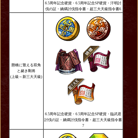
6.5周年記念硬貨・6.5周年記念SP硬貨・汗明討
伐の証・媧燐討伐指令書・超三大天級指令書6
懸橋に聳える双角
と赭き剛将
(上級～新三大天級)
6.5周年記念硬貨・6.5周年記念SP硬貨・臨武君
討伐の証・媧燐討伐指令書・超三大天級指令書
7