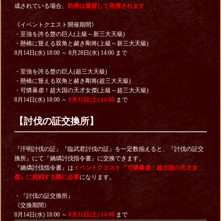
成されている場合、
効果は重複して発揮されます
《イベントクエスト開催期間》
・至強を誇る楚の巨人(上級～新三大天級)
・懸橋に聳える双角と赭き剛将(上級～新三大天級)
8月14日(水) 18:00 ～ 8月28日(水) 14:00 まで
・至強を誇る楚の巨人(超三大天級)
・懸橋に聳える双角と赭き剛将(超三大天級)
・可憐暴虐！超大国の天才女傑(上級～超三大天級)
8月14日(水) 18:00 ～
8月31日(土) 14:00
まで
【討伐の証交換所】
『汗明討伐の証』『臨武君討伐の証』を一定数揃えると、『討伐の証交
換所』にて『媧燐討伐指令書』に交換できます。
『媧燐討伐指令書』は
イベントクエスト『可憐暴虐！超大国の天才女
傑』に挑戦する際に必要
になります。
・『討伐の証交換所』
《交換期間》
8月14日(水) 18:00 ～
8月31日(土) 14:00
まで