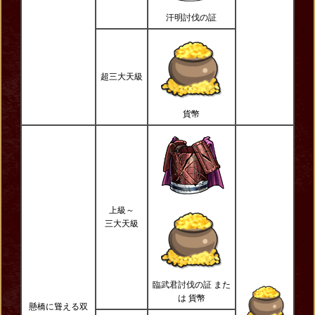
汗明討伐の証
超三大天級
貨幣
上級～
三大天級
臨武君討伐の証 また
は 貨幣
懸橋に聳える双