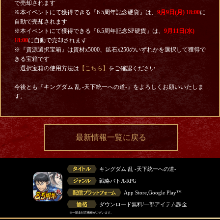
で売却されます
※本イベントにて獲得できる『6.5周年記念硬貨』は、
9月9日(月) 18:00
に
自動で売却されます
※本イベントにて獲得できる『6.5周年記念SP硬貨』は、
9月11日(水)
18:00
に自動で売却されます
※『資源選択宝箱』は資材x5000、鉱石x250のいずれかを選択して獲得で
きる宝箱です
選択宝箱の使用方法は
【こちら】
をご確認ください
今後とも『キングダム 乱 -天下統一への道-』をよろしくお願いいたしま
す。
最新情報一覧に戻る
キングダム 乱 -天下統一への道-
戦略バトルRPG
App Store,Google Play™
ダウンロード無料/一部アイテム課金
※一部非対応機種がございます。