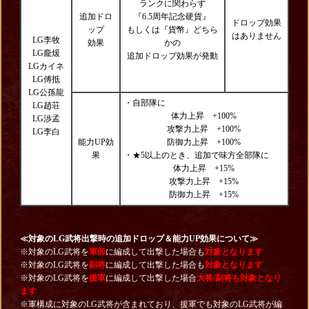
ランクに関わらず
追加ドロ
『6.5
周年記念硬貨
』
ドロップ効果
ップ
もしくは『貨幣』どちら
はありません
LG李牧
効果
かの
LG龐煖
追加ドロップ効果が発動
LGカイネ
LG傅抵
LG公孫龍
・自部隊に
LG趙荘
体力上昇 +100%
LG渉孟
攻撃力上昇 +100%
LG李白
能力UP効
防御力上昇 +100%
果
・★5以上のとき、追加で味方全部隊に
体力上昇 +15%
攻撃力上昇 +15%
防御力上昇 +15%
≪対象のLG武将出撃時の追加ドロップ＆能力UP効果について≫
※対象のLG武将を
軍師
に編成して出撃した場合も
対象となります
※対象のLG武将を
副将
に編成して出撃した場合も
対象となります
※対象のLG武将を
援軍
に編成して出撃した場合
大将/副将も対象となり
ます
※軍構成に対象のLG武将が含まれており、援軍でも対象のLG武将が編