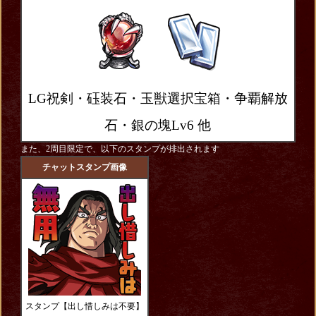
LG祝剣・砡装石・玉獣選択宝箱・争覇解放
石・銀の塊Lv6
他
また、2周目限定で、以下のスタンプが排出されます
チャットスタンプ画像
スタンプ【出し惜しみは不要】