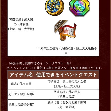
可憐暴虐！超大国
の天才女傑
(上級～新三大天級)
6.5周年記念硬貨・万能武運・超三大天級指令
書8
《各指令書と使用できるイベントクエスト一覧》
各イベントクエストに挑戦する際に必要となる指令書は1個になります。
アイテム名
使用できるイベントクエスト
可憐暴虐！超大国の天才女傑
媧燐討伐指令書
(上級～新三大天級)
至強を誇る楚の巨人
超三大天級指令書6
(超三大天級)
懸橋に聳える双角と赭き剛将
超三大天級指令書7
(超三大天級)