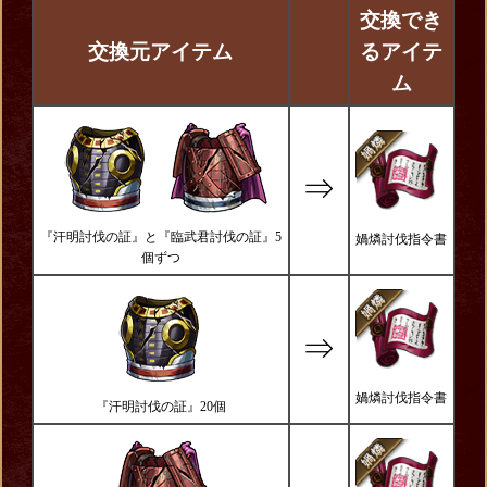
交換でき
交換元アイテム
るアイテ
ム
⇒
『汗明討伐の証』と『臨武君討伐の証』5
媧燐討伐指令書
個ずつ
⇒
媧燐討伐指令書
『汗明討伐の証』20個