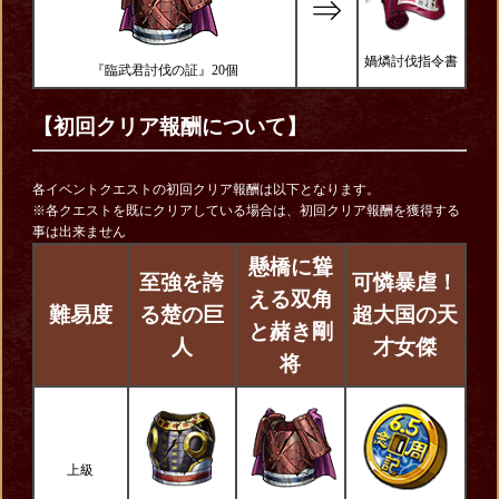
⇒
媧燐討伐指令書
『臨武君討伐の証』20個
【初回クリア報酬について】
各イベントクエストの初回クリア報酬は以下となります。
※各クエストを既にクリアしている場合は、初回クリア報酬を獲得する
事は出来ません
懸橋に聳
至強を誇
可憐暴虐！
える双角
難易度
る楚の巨
超大国の天
と赭き剛
人
才女傑
将
上級