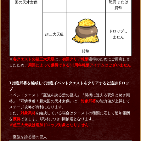
硬貨 または
国の天才女傑
貨幣
ドロップし
超三大天級
ません
貨幣
※
各クエストの超三大天級
は、
初回クリア
報酬
獲得のためにご用意しま
したため、
周回によって獲得できる6.5周年報酬アイテムはございません
3.指定武将を編成して指定イベントクエストをクリアすると追加ドロッ
プ
イベントクエスト『至強を誇る楚の巨人』『懸橋に聳える双角と赭き剛
将』『可憐暴虐！超大国の天才女傑』は、
対象武将
の能力値が上昇して
ステージ攻略が有利になります。
また、
対象武将
を編成している場合はクエストの種類に応じて追加報酬
を
獲得
できます。1武将につき1回抽選となります。
※超三大天級は追加ドロップ対象となりません
・至強を誇る楚の巨人