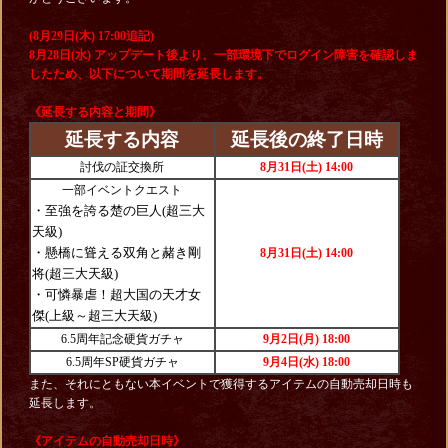
(8月29日(木) 17:00追記)
8月28日(水) アップデート後より、一部環境下でログイン障害を確認しま
したため、以下について期間を延長します。
《延長する内容と期間》
延長する内容
延長後の終了日時
討伐の証交換所
8月31日(土) 14:00
一部イベントクエスト
・至強を誇る楚の巨人(超三大
天級)
・懸橋に聳える双角と赭き剛
8月31日(土) 14:00
将(超三大天級)
・可憐暴虐！超大国の天才女
傑(上級～超三大天級)
6.5周年記念硬貨ガチャ
9月2日(月) 18:00
6.5周年SP硬貨ガチャ
9月4日(水) 18:00
また、それにともない本イベントで獲得するアイテムの自動売却日時も
延長します。
《アイテムの自動売却日時》