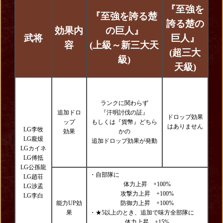
『至強を
『至強を誇る楚
誇る楚の
効果内
の巨人』
武将
巨人』
容
(上級～新三大天
(超三大
級)
天級)
ランクに関わらず
追加ドロ
『汗明討伐の証』
ドロップ効果
ップ
もしくは『貨幣』どちら
はありません
LG李牧
効果
かの
LG龐煖
追加ドロップ効果が発動
LGカイネ
LG傅抵
LG公孫龍
・自部隊に
LG趙荘
体力上昇 +100%
LG渉孟
攻撃力上昇 +100%
LG李白
能力UP効
防御力上昇 +100%
果
・★5以上のとき、追加で味方全部隊に
体力上昇 +15%