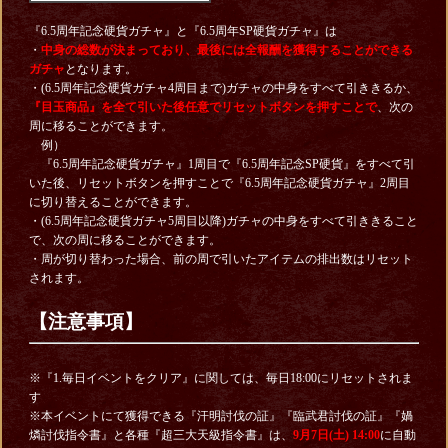
『6.5周年記念硬貨ガチャ』と『6.5周年SP硬貨ガチャ』は
・
中身の総数が決まっており、最後には全報酬を獲得することができる
ガチャ
となります。
・(6.5周年記念硬貨ガチャ4周目まで)ガチャの中身をすべて引ききるか、
『目玉商品』を全て引いた後任意でリセットボタンを押すことで
、次の
周に移ることができます。
例）
『6.5周年記念硬貨ガチャ』1周目で『6.5周年記念SP硬貨』をすべて引
いた後、リセットボタンを押すことで『6.5周年記念硬貨ガチャ』2周目
に切り替えることができます。
・(6.5周年記念硬貨ガチャ5周目以降)ガチャの中身をすべて引ききること
で、次の周に移ることができます。
・周が切り替わった場合、前の周で引いたアイテムの排出数はリセット
されます。
【注意事項】
※『1.毎日イベントをクリア』に関しては、毎日18:00にリセットされま
す
※本イベントにて獲得できる『汗明討伐の証』『臨武君討伐の証』『媧
燐討伐指令書』と各種『超三大天級指令書』は、
9月7日(土) 14:00
に自動