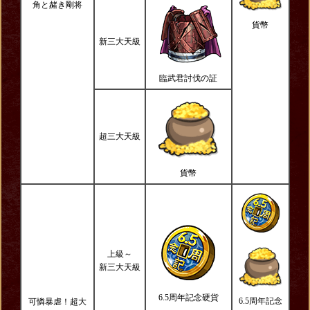
角と赭き剛将
貨幣
新三大天級
臨武君討伐の証
超三大天級
貨幣
上級～
新三大天級
6.5周年記念硬貨
6.5周年記念
可憐暴虐！超大