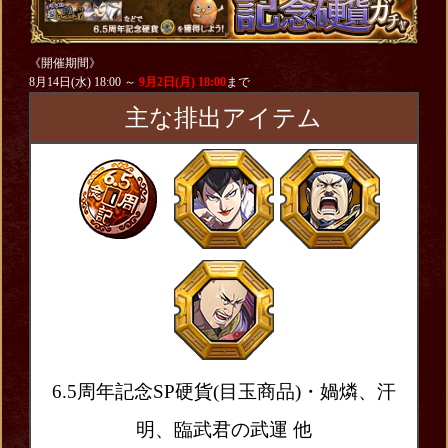
《開催期間》
8月14日(水) 18:00 ～
9月2日(月) 18:00
まで
主な排出アイテム
6.5周年記念SP硬貨(目玉商品)・媧燐、汗
明、臨武君の武運
他