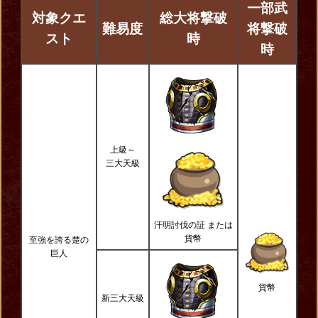
一部武
対象クエ
総大将撃破
難易度
将撃破
スト
時
時
上級～
三大天級
汗明討伐の証 または
貨幣
至強を誇る楚の
巨人
貨幣
新三大天級