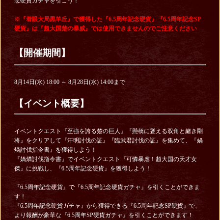
念硬貨ガチャを引こう！
※『着眼大局黒羊丘』で獲得した『6.5周年記念硬貨』『6.5周年記念SP
硬貨』は『超大国楚の暴威』では使用できませんのでご注意ください
【開催期間】
8月14日(水) 18:00 ～ 8月28日(水) 14:00まで
【イベント概要】
イベントクエスト『至強を誇る楚の巨人』『懸橋に聳える双角と赭き剛
将』をクリアして『汗明討伐の証』『臨武君討伐の証』を集めて、『媧
燐討伐指令書』を獲得しよう！
『媧燐討伐指令書』でイベントクエスト『可憐暴虐！超大国の天才女
傑』に挑戦し、『6.5周年記念硬貨』を獲得しよう！
『6.5周年記念硬貨』で『6.5周年記念硬貨ガチャ』を引くことができま
す！
『6.5周年記念硬貨ガチャ』から獲得できる『6.5周年記念SP硬貨』で、
より報酬が豪華な『6.5周年SP硬貨ガチャ』を引くことができます！