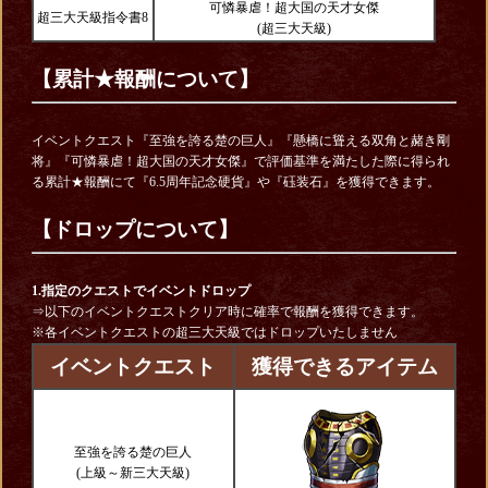
可憐暴虐！超大国の天才女傑
超三大天級指令書8
(超三大天級)
【累計★報酬について】
イベントクエスト『至強を誇る楚の巨人』『懸橋に聳える双角と赭き剛
将』『可憐暴虐！超大国の天才女傑』で評価基準を満たした際に得られ
る累計★報酬にて『6.5周年記念硬貨』や『砡装石』を獲得できます。
【ドロップについて】
1.指定のクエストでイベントドロップ
⇒以下のイベントクエストクリア時に確率で報酬を獲得できます。
※各イベントクエストの超三大天級ではドロップいたしません
イベントクエスト
獲得できるアイテム
至強を誇る楚の巨人
(上級～新三大天級)