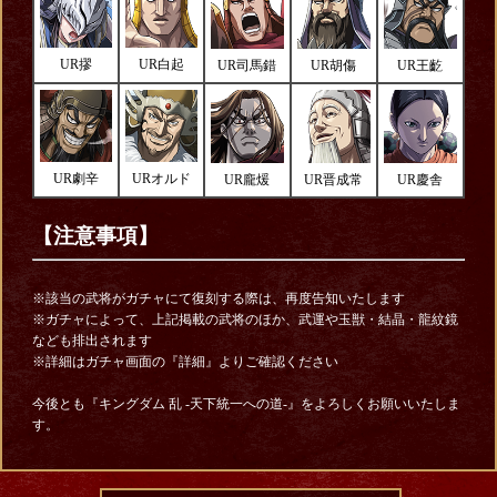
UR摎
UR白起
UR司馬錯
UR胡傷
UR王齕
UR劇辛
URオルド
UR龐煖
UR晋成常
UR慶舎
【注意事項】
※該当の武将がガチャにて復刻する際は、再度告知いたします
※ガチャによって、上記掲載の武将のほか、武運や玉獣・結晶・龍紋鏡
なども排出されます
※詳細はガチャ画面の『詳細』よりご確認ください
今後とも『キングダム 乱 -天下統一への道-』をよろしくお願いいたしま
す。