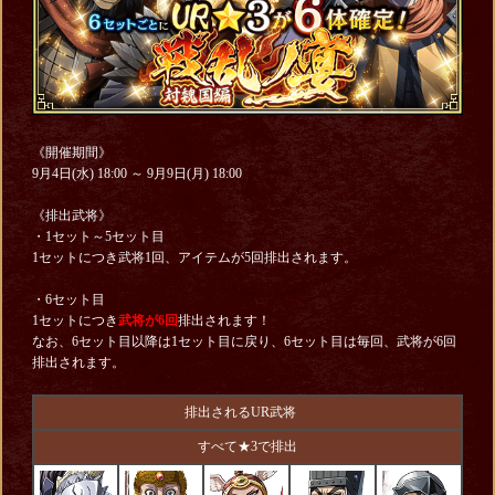
《開催期間》
9月4日(水) 18:00 ～ 9月9日(月) 18:00
《排出武将》
・1セット～5セット目
1セットにつき武将1回、アイテムが5回排出されます。
・6セット目
1セットにつき
武将が6回
排出されます！
なお、6セット目以降は1セット目に戻り、6セット目は毎回、武将が6回
排出されます。
排出されるUR武将
すべて★3で排出