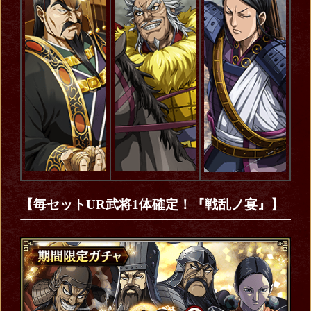
【毎セットUR武将1体確定！『戦乱ノ宴』】