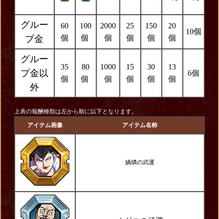
グルー
60
100
2000
25
150
20
10個
プ金
個
個
個
個
個
個
グルー
35
80
1000
15
30
13
プ金以
6個
個
個
個
個
個
個
外
上表の報酬種類は左から順に以下となります。
アイテム画像
アイテム名称
媧燐の武運