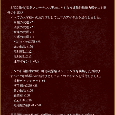
・8月30日(金)緊急メンテナンス実施にともなう連撃戦線総力戦
テスト開
催の
お詫び
すべてのお客様へのお詫びとして以下のアイテムを送付しました。
・白麗の武運 x20
・項翼の武運 x20
・宮康の武運 x11
・松琢の武運 x11
・バミュウの武運 x25
・緑の結晶 x170
・龍剣石Lv1 x2
・龍剣石Lv2 x1
・連撃ポイント x8万
・テンの日開催中に8月30日(金)緊急メンテナンスを実施したお詫び
すべてのお客様へのお詫びとして以下のアイテムを送付しました。
・追想ガチャチケット x1
・河了貂の武運 x28
・青の結晶 x100
・砡装石 x160
・砥石Lv8 x220
・鍛冶屋の鎚Lv8 x220