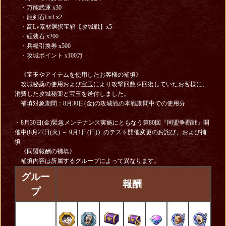
・万能武運 x30
・龍剣石Lv3 x2
・高Lv素材選択宝箱【攻城戦】x5
・砡装石 x200
・兵糧引換券 x500
・攻城ポイント x100万
《宝玉やアイテムを使用したお客様の補填》
攻城秘薬の使用および宝玉により攻撃回数を回復していたお客様に、
消費した攻城秘薬と宝玉を送付しました。
補填対象期間：8月30日(金)の攻城戦の本戦期間中での使用分
・8月30日(金)緊急メンテナンス実施にともなう第80回『同盟争覇戦』開
催中(8月27日(火) ～ 9月1日(日)
）
のテスト開催変更のお詫び、および補
填
《同盟報酬の補填》
補填内容は所属するグループによって異なります。
グルー
報酬
プ