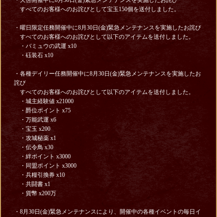
・天啓開催中に8月30日(金)緊急メンテナンスを実施したお詫び
すべてのお客様へのお詫びとして宝玉150個を送付しました。
・曜日限定
任務開催
中に8月30日(金)緊急メンテナンスを実施したお詫び
すべてのお客様へのお詫びとして以下のアイテムを送付しました。
・バミュウの武運 x10
・砡装石 x10
・各種デイリー任務開催中に8月30日(金)緊急メンテナンスを実施したお
詫び
すべてのお客様へのお詫びとして以下のアイテムを送付しました。
・城主経験値 x21000
・爵位ポイント x75
・万能武運 x6
・宝玉 x200
・攻城秘薬 x1
・伝令鳥 x30
・絆ポイント x3000
・同盟ポイント x3000
・兵糧引換券 x10
・共闘書 x1
・貨幣 x200万
・8月30日(金)緊急メンテナンスにより、開催中の各種イベントの毎日イ