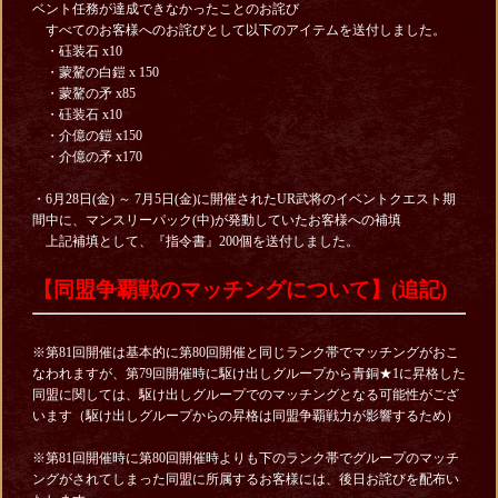
ベント
任務が達成できなかったことのお詫び
すべてのお客様へのお詫びとして以下のアイテムを送付しました。
・砡装石 x10
・蒙驁の白鎧 x 150
・蒙驁の矛 x85
・砡装石 x10
・介億の鎧 x150
・介億の矛 x170
・6月28日(金) ～ 7月5日(金)に開催されたUR武将のイベントクエスト期
間中に、マンスリーパック(中)が発動していたお客様への補填
上記補填として、『指令書』200個を送付しました。
【同盟争覇戦のマッチングについて】(追記)
※第81回開催は基本的に第80回開催と同じランク帯でマッチングがおこ
なわれますが、第79回開催時に駆け出しグループから青銅★1に昇格した
同盟に関しては、駆け出しグループでのマッチングとなる可能性がござ
います（駆け出しグループからの昇格は同盟争覇戦力が影響するため）
※第81回開催時に第80回開催時よりも下のランク帯でグループのマッチ
ングがされてしまった同盟に所属するお客様には、後日お詫びを配布い