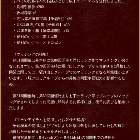
すべてのお客様へのお詫びとして以下のアイテムを送付しました。
・兵糧引換券 x200
・攻城秘薬 x6
・高Lv素材選択宝箱【争覇戦】 x30
・UR武運選択宝箱【争覇戦】 x15
・武運選択宝箱【媧燐/郭開】 x15
・祝剣のかけら：雷土 x30
・祝剣のかけら：オギコ x15
《マッチングの補填》
第81回開催は基本的に第80回開催と同じランク帯でマッチングがおこ
なわれますが、第79回開催時に駆け出しグループから青銅★1に昇格した
同盟に関しては、駆け出しグループでのマッチングとなる可能性がござ
います。（駆け出しグループからの昇格は同盟争覇戦力が影響するた
め）
第81回開催時に第80回開催時よりも下のランク帯でグループのマッチ
ングがされてしまった同盟に所属するお客様には、後日お詫びを配布い
たします。
《宝玉やアイテムを使用したお客様の補填》
争覇秘薬の使用および宝玉により出撃回数を回復していたお客様に、
消費した争覇秘薬と宝玉を送付しました。
補填対象期間：8月27日(火) ～ 9月1日(日)の期間中での使用分