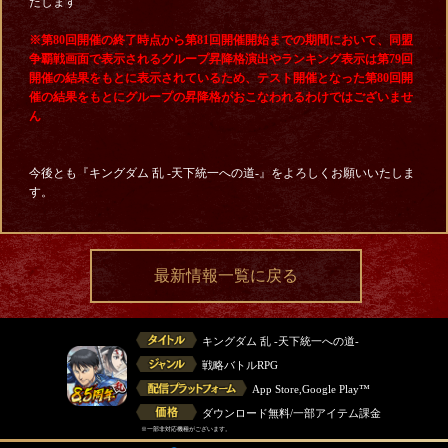
たします
※第80回開催の終了時点から第81回開催開始までの期間において、同盟
争覇戦画面で表示されるグループ昇降格演出やランキング表示は第79回
開催の結果をもとに表示されているため、テスト開催となった第80回開
催の結果をもとにグループの昇降格がおこなわれるわけではございませ
ん
今後とも『キングダム 乱 -天下統一への道-』をよろしくお願いいたしま
す。
最新情報一覧に戻る
キングダム 乱 -天下統一への道-
戦略バトルRPG
App Store,Google Play™
ダウンロード無料/一部アイテム課金
※一部非対応機種がございます。