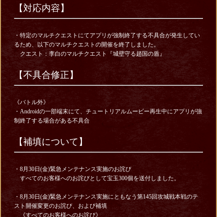
【対応内容】
・特定のマルチクエストにてアプリが強制終了する不具合が発生してい
るため、以下のマルチクエストの開催を終了しました。
クエスト：李白のマルチクエスト『城壁守る趙国の盾』
【不具合修正】
《バトル外》
・Androidの一部端末にて、チュートリアルムービー再生中にアプリが強
制終了する場合がある不具合
【補填について】
・8月30日(金)緊急メンテナンス実施のお詫び
すべてのお客様へのお詫びとして宝玉300個を送付しました。
・8月30日(金)緊急メンテナンス実施にともなう第145回攻城戦本戦のテ
スト開催変更のお詫び、および補填
《すべてのお客様へのお詫び》