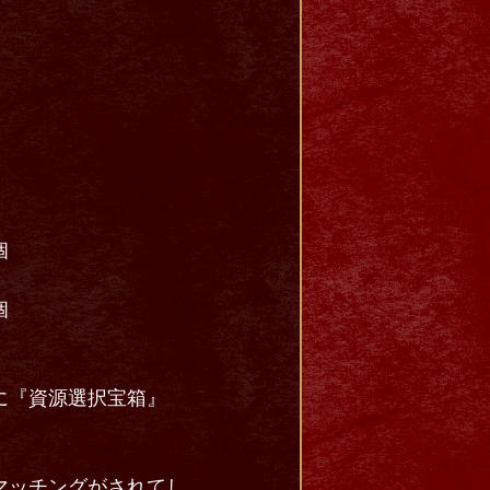
個
個
に『資源選択宝箱』
マッチングがされてし