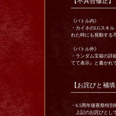
【不具合修正】
《バトル内》
・カイネのLGスキル
れた時にも発動する
《バトル外》
・ランダム宝箱の詳
てて表示』と書かれ
【お詫びと補填
・6.5周年後夜祭特
上記のお詫びとして