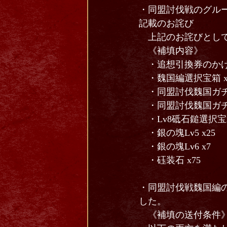
・同盟討伐戦のグル
記載のお詫び
上記のお詫びとして
《補填内容》
・追想引換券のかけら
・魏国編選択宝箱 x
・同盟討伐魏国ガチャ
・同盟討伐魏国ガチャ
・Lv8砥石鎚選択宝箱 
・銀の塊Lv5 x25
・銀の塊Lv6 x7
・砡装石 x75
・同盟討伐戦魏国編
した。
《補填の送付条件