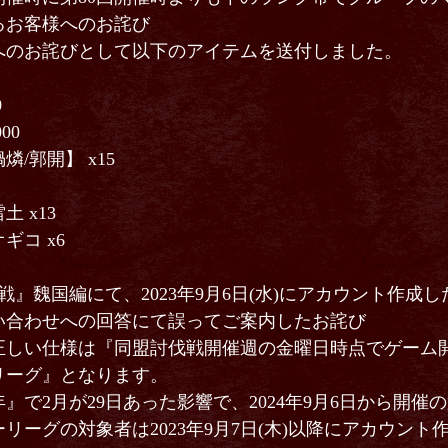
るお客様へのお詫び
のお詫びとして以下のアイテムを送付しました。
0
00
/郭開】 x15
 x13
コ x6
伐戦』魏国編にて、2023年9月6日(水)にアカウント作成
い合わせへの回答にて誤ってご案内したお詫び
しい仕様は『同盟討伐戦開催週の金曜日時点でゲーム開
リーグ』となります。
』で2月が29日あった影響で、2024年9月6日から開催の
リーグの対象者は2023年9月7日(木)以降にアカウント