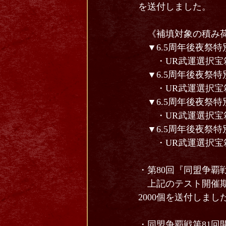
を送付しました。
《補填対象の積み荷
▼6.5周年後夜祭特
・UR武運選択宝箱【
▼6.5周年後夜祭特
・UR武運選択宝箱【
▼6.5周年後夜祭特
・UR武運選択宝箱【
▼6.5周年後夜祭特
・UR武運選択宝箱【
・第80回『同盟争覇
上記のテスト開催期
2000個を送付しまし
・同盟争覇戦第81回