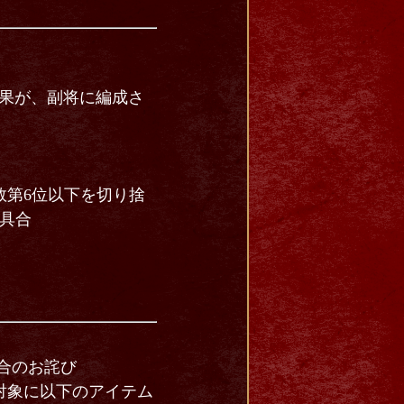
効果が、副将に編成さ
数第6位以下を切り捨
具合
合のお詫び
対象に以下のアイテム