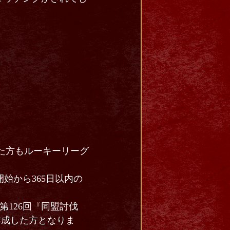
した方もルーキーリーグ
始から365日以内の
第126回『同盟討伐
作成した方となりま