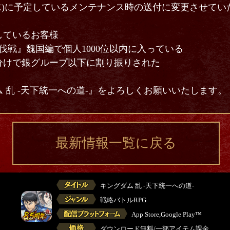
(水)に予定しているメンテナンス時の送付に変更させてい
》
ているお客様
伐戦』魏国編で個人1000位以内に入っている
けで銀グループ以下に割り振りされた
 乱 -天下統一への道-』をよろしくお願いいたします。
最新情報一覧に戻る
キングダム 乱 -天下統一への道-
戦略バトルRPG
App Store,Google Play™
ダウンロード無料/一部アイテム課金