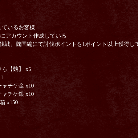
》
ているお客様
水)にアカウント作成している
討伐戦』魏国編にて討伐ポイントを1ポイント以上獲得し
【魏】 x5
1
チケ金 x10
チケ銀 x10
x150