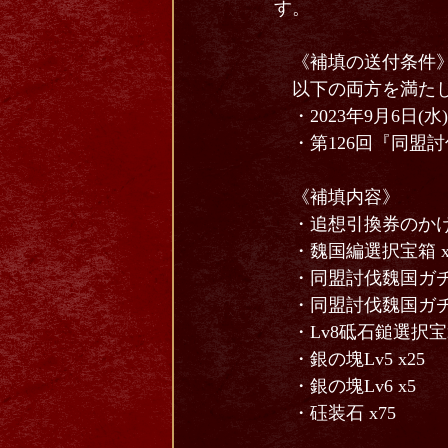
す。
《補填の送付条件
以下の両方を満たし
・2023年9月6日(
・第126回『同盟
《補填内容》
・追想引換券のかけら
・魏国編選択宝箱 x
・同盟討伐魏国ガチャ
・同盟討伐魏国ガチャ
・Lv8砥石鎚選択宝箱 
・銀の塊Lv5 x25
・銀の塊Lv6 x5
・砡装石 x75