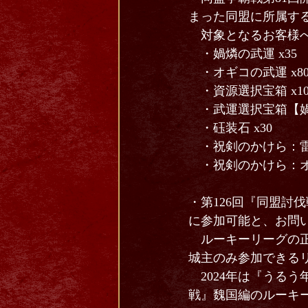
まった同盟に所属す
対象となるお客様へ
・媧燐の武運 x35
・オギコの武運 x8
・資源選択宝箱 x10
・武運選択宝箱【媧燐
・砡装石 x30
・祝剣のかけら：雷土
・祝剣のかけら：オギ
・第126回『同盟討
に参加可能と、お問
ルーキーリーグの正
城主のみ参加できる
2024年は『うるう年
戦』魏国編のルーキー