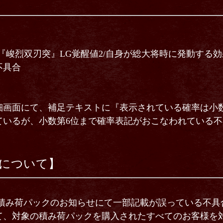
『峻烈双刃突』LG覚醒値2/自身が総大将時に発動する
不具合
細画面にて、補足テキストに『表示されている確率は小
ているが、小数第6位まで確率表記がおこなわれている不
について】
別積み荷パックのお知らせにて一部記載が誤っている不具
、対象の積み荷パックを購入されたすべてのお客様を