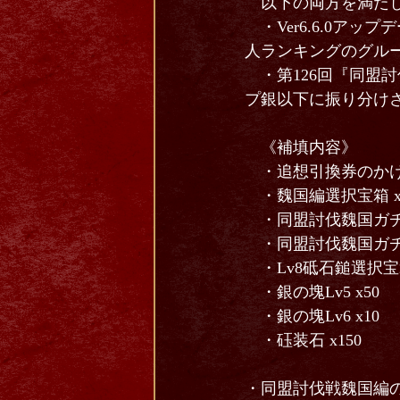
以下の両方を満たし
・Ver6.6.0ア
人ランキングのグル
・第126回『同盟
プ銀以下に振り分け
《補填内容》
・追想引換券のかけら
・魏国編選択宝箱 x
・同盟討伐魏国ガチャ
・同盟討伐魏国ガチャ
・Lv8砥石鎚選択宝箱 
・銀の塊Lv5 x50
・銀の塊Lv6 x10
・砡装石 x150
・同盟討伐戦魏国編