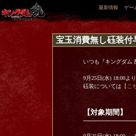
最新情報
ゲー
宝玉消費無し砡装付
いつも『キングダム 
9月25日(水) 18
砡装については
【こ
【対象期間】