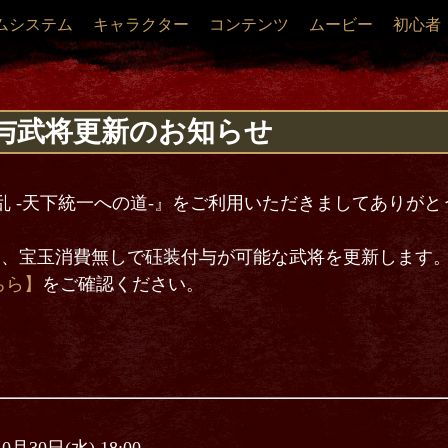
ムシステム
キャラクター
コンテンツ
ムービー
初心者
与武将更新のお知らせ
乱 -天下統一への道-』をご利用いただきましてありが
:00より、宝玉消費無しで砡装付与が可能な武将を更新します
ちら】
をご確認ください。