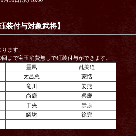
10月30日(水) 18:00
砡装付与対象武将】
なります。
9回まで宝玉消費無しで砡装付与ができます。
霊凰
乱美迫
太呂慈
蒙恬
竜川
姜燕
尚鹿
呉慶
干央
崇原
鱗坊
徐完