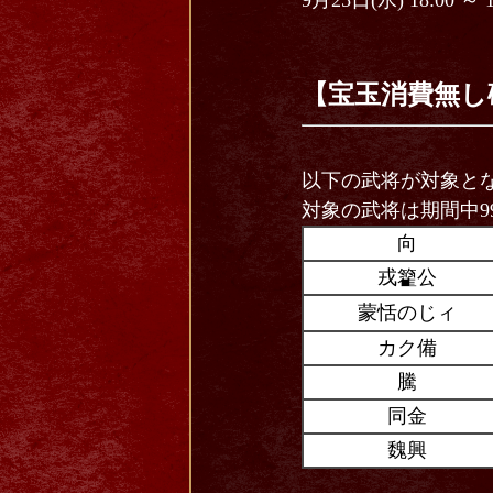
9月25日(水) 18:00 ～ 
【宝玉消費無し
以下の武将が対象と
対象の武将は期間中9
向
戎籊公
蒙恬のじィ
カク備
騰
同金
魏興