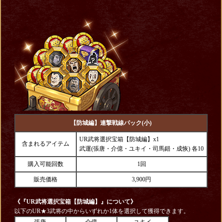
【防城編】連撃戦線パック(小)
UR武将選択宝箱【防城編】x1
含まれるアイテム
武運(張唐・介億・ユキイ・司馬錯・成恢) 各10
購入可能回数
1回
販売価格
3,900円
《『UR武将選択宝箱【防城編】
』について》
以下のUR★3武将の中からいずれか1体を選択して獲得できます。