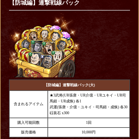
【防城編】連撃戦線パック
【防城編】連撃戦線パック(大)
★3武将(UR張唐・UR介億・URユキイ・UR司
馬錯・UR成恢) 各1
含まれるアイテム
武運(張唐・介億・ユキイ・司馬錯・成恢) 各30
砡装石 x300
購入可能回数
1回
販売価格
10,000円