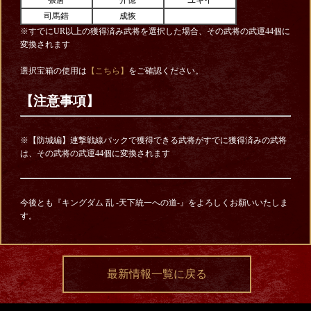
張唐
介億
ユキイ
司馬錯
成恢
※すでにUR以上の獲得済み武将を選択した場合、その武将の武運44個に
変換されます
選択宝箱の使用は
【こちら】
をご確認ください。
【注意事項】
※【防城編】連撃戦線パックで獲得できる武将がすでに獲得済みの武将
は、その武将の武運44個に変換されます
今後とも『キングダム 乱 -天下統一への道-』をよろしくお願いいたしま
す。
最新情報一覧に戻る