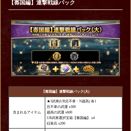
【毐国編】連撃戦線パック
【毐国編】連撃戦線パック(大)
★3武将(UR呂不韋・N趙高) 各1
呂不韋の武運 x300
含まれるアイテム
趙高の武運 x600
UR武将選択宝箱【毐国編】 x4
砡装石 x200