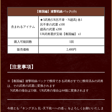
【毐国編】連撃戦線パック(小)
★3武将(UR呂不韋・N趙高) 各1
呂不韋の武運 x100
含まれるアイテム
趙高の武運 x200
UR武将選択宝箱【毐国編】 x1
購入可能回数
1回
販売価格
2,400円
【注意事項】
※【毐国編】連撃戦線パックで獲得できる武将がすでに獲得済みの武将
は、その武将の武運に変換されます
N武将の場合は53個、UR武将の場合は44個に変換されます
今後とも『キングダム 乱 -天下統一への道-』をよろしくお願いいたしま