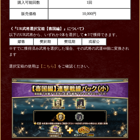
購入可能回数
1回
販売価格
10,000円
《『UR武将選択宝箱【毐国編】
』について》
以下のUR武将から、いずれか1体を選択して★3で獲得できます。
嫪毐
樊於期
樊琉期
戎翟公
※すでに獲得済み武将を選択した場合、その武将の武運44個に変換され
ます
選択宝箱の使用は
【こちら】
をご確認ください。