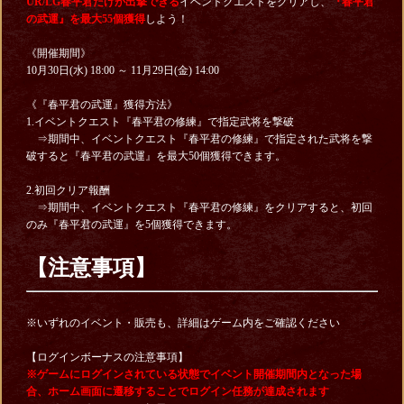
UR/LG春平君だけが出撃できる
イベントクエストをクリアし、
『春平君
の武運』を最大55個獲得
しよう！
《開催期間》
10月30日(水) 18:00 ～ 11月29日(金) 14:00
《『春平君の武運』獲得方法》
1.イベントクエスト『春平君の修練』で指定武将を撃破
⇒期間中、イベントクエスト『春平君の修練』で指定された武将を撃
破すると『春平君の武運』を最大50個獲得できます。
2.初回クリア報酬
⇒期間中、イベントクエスト『春平君の修練』をクリアすると、初回
のみ『春平君の武運』を5個獲得できます。
【注意事項】
※いずれのイベント・販売も、詳細はゲーム内をご確認ください
【ログインボーナスの注意事項】
※ゲームにログインされている状態でイベント開催期間内となった場
合、ホーム画面に遷移することでログイン任務が達成されます