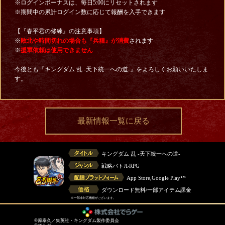
※ログインボーナスは、毎日5:00にリセットされます
※期間中の累計ログイン数に応じて報酬を入手できます
【『春平君の修練』の注意事項】
※
敗北や時間切れの場合も『兵糧』が消費
されます
※
援軍依頼は使用できません
今後とも『キングダム 乱 -天下統一への道-』をよろしくお願いいたしま
す。
最新情報一覧に戻る
キングダム 乱 -天下統一への道-
戦略バトルRPG
App Store,Google Play™
ダウンロード無料/一部アイテム課金
※一部非対応機種がございます。
©原泰久／集英社・キングダム製作委員会