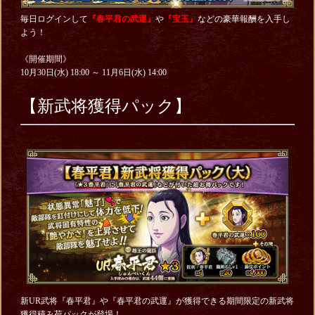
毎日ログインして
『春平君の武運』
や
『宝玉』
などの豪華報酬を入手し
よう！
《開催期間》
10月30日(水) 18:00 ～ 11月6日(水) 14:00
【新武将獲得パック】
新UR武将『春平君』や『春平君の武運』が獲得できる期間限定の新武将
獲得積み荷パックが登場！