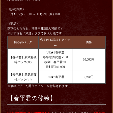
《販売期間》
10月30日(水) 18:00 ～ 11月29日(金) 18:00
《商品》
以下のどちらも、期間中1回購入可能です
※いずれも『武運』タブで購入可能です
含まれる武将やアイテ
積み荷パック
価格
ム
UR★3春平君
【春平君】新武将獲
春平君の武運 x100
10,000円
得パック(大)
祝剣：春平君 x1
龍剣石Lv1 x20
【春平君】新武将獲
UR★3春平君
2,900円
得パック(小)
※価格に沿った爵位ポイントが付与されます
【春平君の修練】