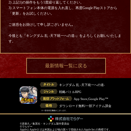
2) 上記1)の操作をもう1度繰り返してください。
3) スマートフォン本体の電源を入れ直し、再度Google Playストアから
「更新」をお試しください。
ご迷惑をお掛けして申し訳ございません｡
今後とも『キングダム 乱 -天下統一への道-』をよろしくお願いいたしま
す。
最新情報一覧に戻る
キングダム 乱 -天下統一への道-
戦略バトルRPG
App Store,Google Play™
ダウンロード無料/一部アイテム課金
※一部非対応機種がございます。
©原泰久／集英社・キングダム製作委員会
©でらゲー
AppleとAppleロゴは米国および他の国々で登録されたApple Inc.の商標です。