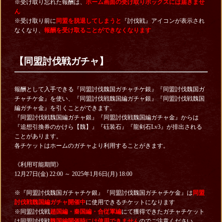
※受け取り忘れた報酬は、
ホーム画面の受け取りボックスには届きませ
ん
※受け取り前に
同盟を脱退してしまうと
『討伐戦』アイコンが表示され
なくなり、
報酬を受け取ることができなくなります
【同盟討伐戦ガチャ】
報酬として入手できる『同盟討伐魏国ガチャチケ銀』『同盟討伐魏国ガ
チャチケ金』を使い、『同盟討伐戦魏国編ガチャ銀』『同盟討伐戦魏国
編ガチャ金』を引くことができます。
『同盟討伐戦魏国編ガチャ銀』『同盟討伐戦魏国編ガチャ金』からは
『追想引換券のかけら【魏】』『砡装石』『龍剣石Lv3』が排出される
ことがあります。
各チケットはホームのガチャより利用することがきます。
《利用可能期間》
12月27日(金) 22:00 ～ 2025年1月6日(月) 18:00
※『同盟討伐魏国ガチャチケ銀』『同盟討伐魏国ガチャチケ金』は
同盟
討伐戦魏国編ガチャ開催中
に使用できるチケットになります
※同盟討伐戦
趙国編・秦国編・合従軍編
にて獲得できたガチャチケット
は同盟討伐戦
魏国編開催時には使用できません
のでご注意ください