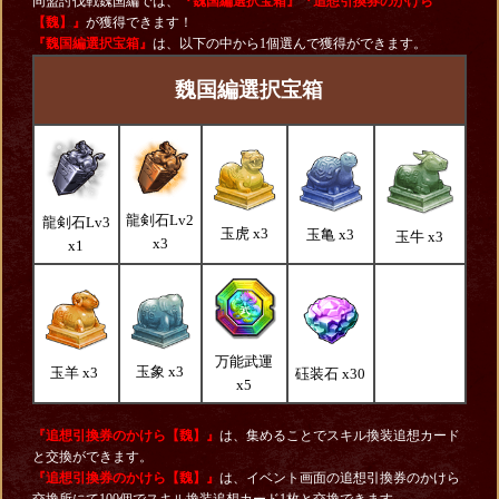
同盟討伐戦魏国編では、
『魏国編選択宝箱
』
『追想引換券のかけら
【魏】
』
が獲得できます！
『魏国編選択宝箱』
は、以下の中から1個選んで獲得ができます。
魏国編選択宝箱
龍剣石Lv2
龍剣石Lv3
玉虎 x3
玉亀 x3
玉牛 x3
x3
x1
万能武運
玉象 x3
玉羊 x3
砡装石 x30
x5
『追想引換券のかけら【魏】』
は、集めることでスキル換装追想カード
と交換ができます。
『追想引換券のかけら【魏】』
は、イベント画面の追想引換券のかけら