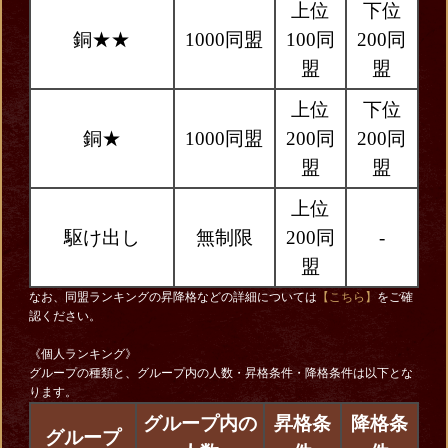
上位
下位
銅★★
1000同盟
100同
200同
盟
盟
上位
下位
銅★
1000同盟
200同
200同
盟
盟
上位
駆け出し
無制限
200同
-
盟
なお、同盟ランキングの昇降格などの詳細については
【こちら】
をご確
認ください。
《個人ランキング》
グループの種類と、グループ内の人数・昇格条件・降格条件は以下とな
ります。
グループ内の
昇格条
降格条
グループ