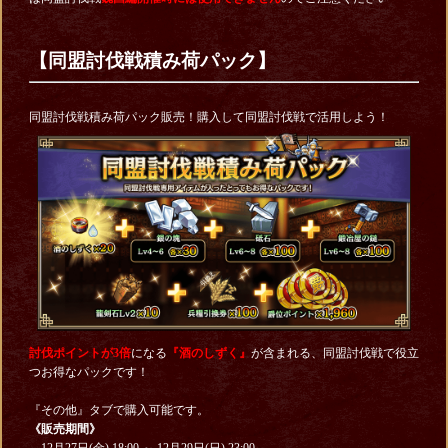
【同盟討伐戦積み荷パック】
同盟討伐戦積み荷パック販売！購入して同盟討伐戦で活用しよう！
討伐ポイントが3倍
になる
『酒のしずく』
が含まれる、同盟討伐戦で役立
つお得なパックです！
『その他』タブで購入可能です。
《販売期間》
12月27日(金) 18:00 ～ 12月29日(日) 23:00