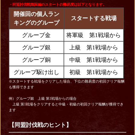
・同盟討伐戦魏国編
のスタートの難易度は以下となります。
開催回の個人ラン
スタートする戦場
キングのグループ
グループ金
将軍級 第1戦場から
グループ銀
上級 第1戦場から
グループ銅
中級 第1戦場から
グループ駆け出し
初級 第1戦場から
※スタートする戦場をクリアした場合、下位の難易度の初回クリア報酬
も獲得できます
例）グループ銀 上級 第1戦場からの場合
上級 第1戦場をクリアすると中級・初級の初回クリア報酬が獲得でき
ます
【同盟討伐戦のヒント】