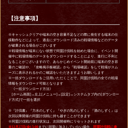
【注意事項】
※キャッシュクリアや端末の空き容量不足などの際に発生する端末の仕
様動作などによって、過去にダウンロード済みの戦場情報などのデータ
が破棄される場合がございます
※戦場情報が端末にない状態で同盟討伐戦を始めた場合に、イベント開
催中に戦場情報のデータをダウンロードすることにより、進行に不利と
なることがございますので、あらかじめイベント開始前に端末の空き容
量のご確認や、『攻略掲示板確認』から『戦場確認』をして戦場がスム
ーズに表示されるかのご確認をいただきますようお願いします
※一括ダウンロードをご活用いただくことで、同盟討伐戦の全ての戦場
情報をダウンロード可能となります
《一括ダウンロード方法》
[ホーム画面]→左上[メニュー]→[設定]→システムタブ内の[ダウンロー
ド方式]で一括を選択
※『討伐書』『力水のしずく』『やぎの乳のしずく』『酒のしずく』は
次回以降開催の同盟討伐戦に持ち越すことができます
※同盟討伐戦の進行状況は、次回開催時にリセットされます
※12月27日(金) 5:00
までに同盟に加入していない場合、
同盟討伐戦に参