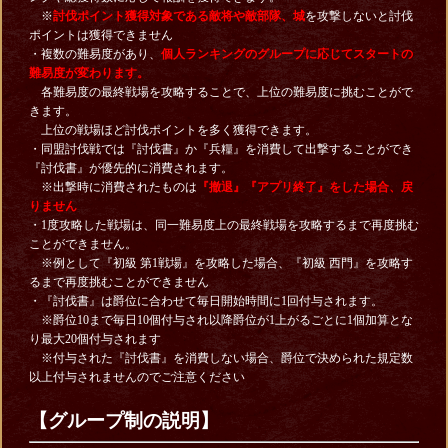
※
討伐ポイント獲得対象である敵将や敵部隊、城
を攻撃しないと討伐
ポイントは獲得できません
・複数の難易度があり、
個人ランキングのグループに応じてスタートの
難易度が変わります。
各難易度の最終戦場を攻略することで、上位の難易度に挑むことがで
きます。
上位の戦場ほど討伐ポイントを多く獲得できます。
・同盟討伐戦では『討伐書』か『兵糧』を消費して出撃することができ
『討伐書』が優先的に消費されます。
※出撃時に消費されたものは
『撤退』『アプリ終了』をした場合、戻
りません
・1度攻略した戦場は、同一難易度上の最終戦場を攻略するまで再度挑む
ことができません。
※例として『初級 第1戦場』を攻略した場合、『初級 西門』を攻略す
るまで再度挑むことができません
・『討伐書』は爵位に合わせて毎日開始時間に1回付与されます。
※爵位10まで毎日10個付与され以降爵位が1上がるごとに1個加算とな
り最大20個付与されます
※付与された『討伐書』を消費しない場合、爵位で決められた規定数
以上付与されませんのでご注意ください
【グループ制の説明】