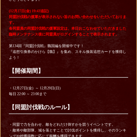
(12月27日(金) 19:43追記)
同盟討伐戦の援軍が表示されない旨のお問い合わせをいただいておりま
す。
各同盟員の同盟討伐戦の援軍設定は、本日おこなわせていただきました
臨時メンテナンス後に同盟員がログインすることで表示されます。
第134回『同盟討伐戦』魏国編を開催中です！
『追想引換券のかけら【魏】』を集め、スキル換装追想カードを獲得し
よう！
【開催期間】
・12月27日(金) ～ 12月29日(日)
毎日 22:00
～ 23:00まで
【同盟討伐戦のルール】
・同盟で力を合わせ、敵をどれだけ倒すかを競うイベントです。
・敵将や敵部隊、城を落とすことで討伐ポイントを獲得し、そのランキ
ングや総獲得数に応じて報酬を獲得できます。