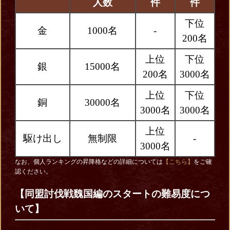
人数
件
件
下位
金
1000名
-
200名
上位
下位
銀
15000名
200名
3000名
上位
下位
銅
30000名
3000名
3000名
上位
駆け出し
無制限
-
3000名
なお、個人ランキングの昇降格などの詳細については
【こちら】
をご確
認ください。
【同盟討伐戦魏国編のスタートの難易度につ
いて】