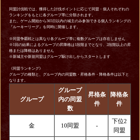
同盟討伐戦では、獲得した討伐ポイントに応じて同盟・個人それぞれの
ランキングをもとに各グループ帯に分類されます。
また、ゲーム開始から365日以内の城主のみ参加できる個人ランキングの
『ルーキーリーグ』を同時に開催します。
※同盟争覇戦とは異なり各グループ帯に複数グループは存在しません
※1回の結果によるグループの昇降格は1段階までとなり、2段階以上の昇
格または降格はありません
※新城主や新規同盟はグループ駆け出しからスタートします
《同盟ランキング》
グループの種類と、グループ内の同盟数・昇格条件・降格条件は以下と
なります。
グループ
昇格条
降格条
グループ
内の同盟
件
件
数
下位2
金
10同盟
-
同盟