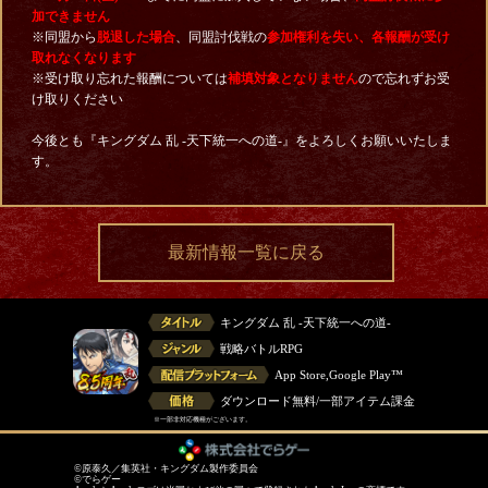
加できません
※同盟から
脱退した場合
、同盟討伐戦の
参加権利を失い、各報酬が受け
取れなくなります
※受け取り忘れた報酬については
補填対象となりません
ので忘れずお受
け取りください
今後とも『キングダム 乱 -天下統一への道-』をよろしくお願いいたしま
す。
最新情報一覧に戻る
キングダム 乱 -天下統一への道-
戦略バトルRPG
App Store,Google Play™
ダウンロード無料/一部アイテム課金
※一部非対応機種がございます。
©原泰久／集英社・キングダム製作委員会
©でらゲー