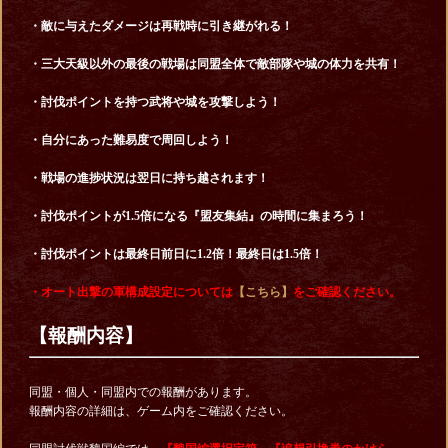
・敵に与えたダメージは再戦時に引き継がれる！
・三大天級以外の最後の戦場は同盟全体で敵部隊や城の体力を共有！
・討伐ポイントを持つ武将や城を攻撃しよう！
・自分にあった難易度で周回しよう！
・戦場の進捗状況は翌日に持ち越されます！
・討伐ポイントが1.5倍になる『盟友集結』の時間に集まろう！
・討伐ポイントは最終日前日に1.2倍！最終日は1.5倍！
・オート出撃の軍構成設定については
【こちら】
をご確認ください。
【報酬内容】
同盟・個人・同盟内での報酬があります。
報酬内容の詳細は、ゲーム内をご確認ください。