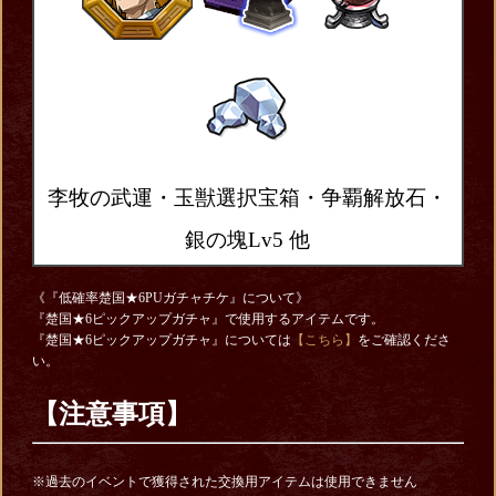
李牧の武運・玉獣選択宝箱・争覇解放石・
銀の塊Lv5 他
《『低確率楚国★6PUガチャチケ』について》
『楚国★6ピックアップガチャ』で使用するアイテムです。
『楚国★6ピックアップガチャ』については
【こちら】
をご確認くださ
い。
【注意事項】
※過去のイベントで獲得された交換用アイテムは使用できません