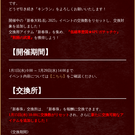
です。
どうぞ引き続き『キンラン』をよろしくお願いいたします！
開催中の『新春大戦-乱- 2025』イベントの交換数をリセットし、交換対
象を追加しました！
交換用アイテム『新春珠』を集め、
『低確率楚国★6PUガチャチケ
』
『郭開の武運』
を獲得しよう！
【開催期間】
1月1日(水) 0:00 ～ 1月29日(水) 14:00まで
イベント内容については
【こちら】
をご確認ください。
【交換所】
『新春珠』交換所は、『新春珠』を報酬に交換できます。
1月15日(水) 18:00に交換数がリセット
され、さらに
新たに交換可能なア
イテムを
追加しました！
《交換期間》