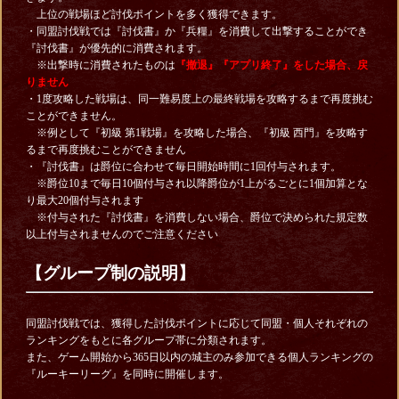
上位の戦場ほど討伐ポイントを多く獲得できます。
・同盟討伐戦では『討伐書』か『兵糧』を消費して出撃することができ
『討伐書』が優先的に消費されます。
※出撃時に消費されたものは
『撤退』『アプリ終了』をした場合、戻
りません
・1度攻略した戦場は、同一難易度上の最終戦場を攻略するまで再度挑む
ことができません。
※例として『初級 第1戦場』を攻略した場合、『初級 西門』を攻略す
るまで再度挑むことができません
・『討伐書』は爵位に合わせて毎日開始時間に1回付与されます。
※爵位10まで毎日10個付与され以降爵位が1上がるごとに1個加算とな
り最大20個付与されます
※付与された『討伐書』を消費しない場合、爵位で決められた規定数
以上付与されませんのでご注意ください
【グループ制の説明】
同盟討伐戦では、獲得した討伐ポイントに応じて同盟・個人それぞれの
ランキングをもとに各グループ帯に分類されます。
また、ゲーム開始から365日以内の城主のみ参加できる個人ランキングの
『ルーキーリーグ』を同時に開催します。