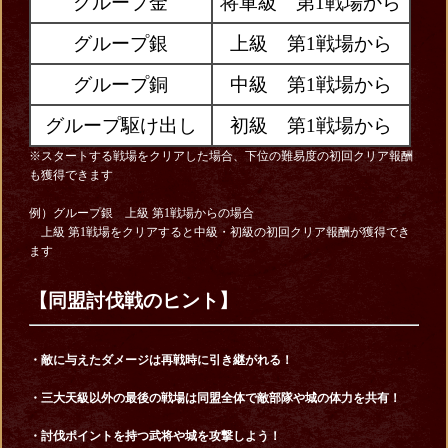
グループ金
将軍級 第1戦場から
グループ銀
上級 第1戦場から
グループ銅
中級 第1戦場から
グループ駆け出し
初級 第1戦場から
※スタートする戦場をクリアした場合、下位の難易度の初回クリア報酬
も獲得できます
例）グループ銀 上級 第1戦場からの場合
上級 第1戦場をクリアすると中級・初級の初回クリア報酬が獲得でき
ます
【同盟討伐戦のヒント】
・敵に与えたダメージは再戦時に引き継がれる！
・三大天級以外の最後の戦場は同盟全体で敵部隊や城の体力を共有！
・討伐ポイントを持つ武将や城を攻撃しよう！