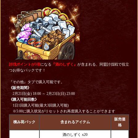
討伐ポイントが3倍
になる
『酒のしずく』
が含まれる、同盟討伐戦で役立
つお得なパックです！
『その他』タブで購入可能です。
《販売期間》
2月21日(金) 18:00 ～ 2月23日(日) 23:00
《購入可能回数》
1日1回購入可能(最大3回購入可能)
※5:00に購入状況がリセットされ再度購入することができます
販売価
積み荷パック
含まれるアイテム
格
酒のしずく x20