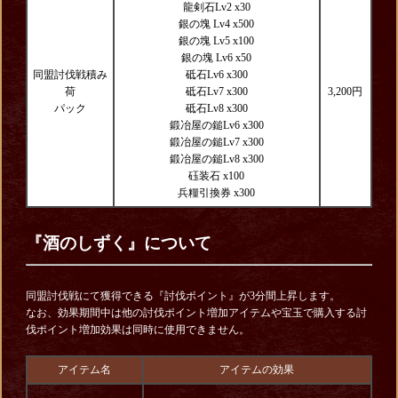
龍剣石Lv2 x30
銀の塊 Lv4 x500
銀の塊 Lv5 x100
銀の塊 Lv6 x50
同盟討伐戦積み
砥石Lv6 x300
荷
砥石Lv7 x300
3,200円
パック
砥石Lv8 x300
鍛冶屋の鎚Lv6 x300
鍛冶屋の鎚Lv7 x300
鍛冶屋の鎚Lv8 x300
砡装石 x100
兵糧引換券 x300
『酒のしずく』について
同盟討伐戦にて獲得できる『討伐ポイント』が3分間上昇します。
なお、効果期間中は他の討伐ポイント増加アイテムや宝玉で購入する討
伐ポイント増加効果は同時に使用できません。
アイテム名
アイテムの効果