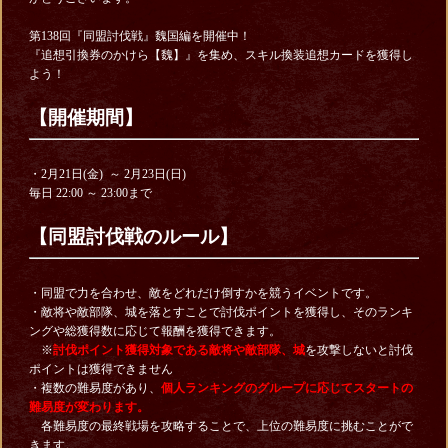
第138回『同盟討伐戦』魏国編を開催中！
『追想引換券のかけら【魏】』を集め、スキル換装追想カードを獲得し
よう！
【開催期間】
・2月21日(金) ～ 2月23日(日)
毎日 22:00
～ 23:00まで
【同盟討伐戦のルール】
・同盟で力を合わせ、敵をどれだけ倒すかを競うイベントです。
・敵将や敵部隊、城を落とすことで討伐ポイントを獲得し、そのランキ
ングや総獲得数に応じて報酬を獲得できます。
※
討伐ポイント獲得対象である敵将や敵部隊、城
を攻撃しないと討伐
ポイントは獲得できません
・複数の難易度があり、
個人ランキングのグループに応じてスタートの
難易度が変わります。
各難易度の最終戦場を攻略することで、上位の難易度に挑むことがで
きます。