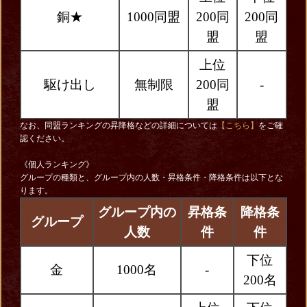
銅★
1000同盟
200同
200同
盟
盟
上位
駆け出し
無制限
200同
-
盟
なお、同盟ランキングの昇降格などの詳細については
【こちら】
をご確
認ください。
《個人ランキング》
グループの種類と、グループ内の人数・昇格条件・降格条件は以下とな
ります。
グループ内の
昇格条
降格条
グループ
人数
件
件
下位
金
1000名
-
200名