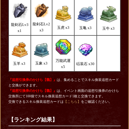
龍剣石Lv2
龍剣石Lv3
玉虎 x3
玉亀 x3
玉牛 x3
x3
x1
万能武運
玉象 x3
玉羊 x3
砡装石 x30
x5
『追想引換券のかけら【魏】』
は、集めることでスキル換装追想カード
と交換ができます。
『追想引換券のかけら【魏】』
は、イベント画面の追想引換券のかけら
交換所にて100個でスキル換装追想カード1枚と交換できます。
交換できるスキル換装追想カードは
【こちら】
をご確認ください。
【ランキング結果】