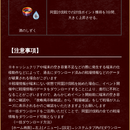
同盟討伐戦での討伐ポイント獲得を3分間、
大きく上昇させる。
酒のしずく
【注意事項】
※キャッシュクリアや端末の空き容量不足などの際に発生する端末の仕
様動作などによって、過去にダウンロード済みの戦場情報などのデータ
が破棄される場合がございます
※戦場情報が端末にない状態で同盟討伐戦を始めた場合に、イベント開
催中に戦場情報のデータをダウンロードすることにより、進行に不利と
なることがございますので、あらかじめイベント開始前に端末の空き容
量のご確認や、『攻略掲示板確認』から『戦場確認』をして戦場がスム
ーズに表示されるかのご確認をいただきますようお願いします
※一括ダウンロードをご活用いただくことで、同盟討伐戦の全ての戦場
情報をダウンロード可能となります
《一括ダウンロード方法》
[ホーム画面]→左上[メニュー]→[設定]→システムタブ内の[ダウンロー