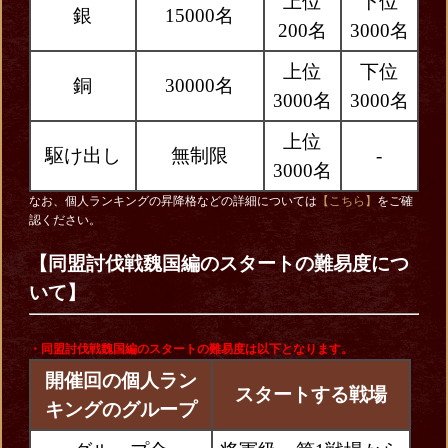
上位
下位
銀
15000名
200名
3000名
上位
下位
銅
30000名
3000名
3000名
上位
駆け出し
無制限
-
3000名
なお、個人ランキングの昇降格などの詳細については
【こちら】
をご確
認ください。
【同盟討伐戦魏国編のスタートの難易度につ
いて】
・同盟討伐戦魏国編
のスタートの難易度は以下となります。
開催回の個人ラン
スタートする戦場
キングのグループ