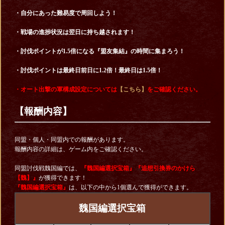
・自分にあった難易度で周回しよう！
・戦場の進捗状況は翌日に持ち越されます！
・討伐ポイントが1.5倍になる『盟友集結』の時間に集まろう！
・討伐ポイントは最終日前日に1.2倍！最終日は1.5倍！
・オート出撃の軍構成設定については
【こちら】
をご確認ください。
【報酬内容】
同盟・個人・同盟内での報酬があります。
報酬内容の詳細は、ゲーム内をご確認ください。
同盟討伐戦魏国編では、
『魏国編選択宝箱
』
『追想引換券のかけら
【魏】
』
が獲得できます！
『魏国編選択宝箱』
は、以下の中から1個選んで獲得ができます。
魏国編選択宝箱