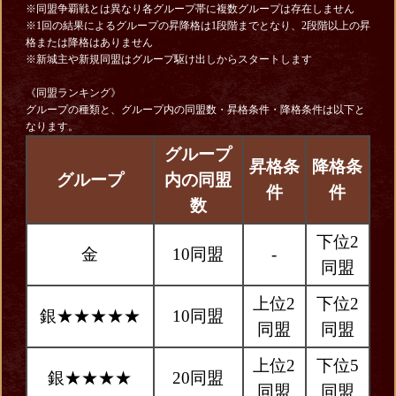
※同盟争覇戦とは異なり各グループ帯に複数グループは存在しません
※1回の結果によるグループの昇降格は1段階までとなり、2段階以上の昇
格または降格はありません
※新城主や新規同盟はグループ駆け出しからスタートします
《同盟ランキング》
グループの種類と、グループ内の同盟数・昇格条件・降格条件は以下と
なります。
グループ
昇格条
降格条
グループ
内の同盟
件
件
数
下位2
金
10同盟
-
同盟
上位2
下位2
銀★★★★★
10同盟
同盟
同盟
上位2
下位5
銀★★★★
20同盟
同盟
同盟