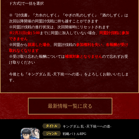
ド方式]で一括を選択
※『討伐書』『力水のしずく』『やぎの乳のしずく』『酒のしずく』は
次回以降開催の同盟討伐戦に持ち越すことができます
※同盟討伐戦の進行状況は、次回開催時にリセットされます
※2月21日(金) 5:00
までに同盟に加入していない場合、
同盟討伐戦に参加
できません
※同盟から
脱退した場合
、同盟討伐戦の
参加権利を失い、各報酬が受け
取れなくなります
※受け取り忘れた報酬については
補填対象となりません
ので忘れずお受
け取りください
今後とも『キングダム 乱 -天下統一への道-』をよろしくお願いいたしま
す。
最新情報一覧に戻る
キングダム 乱 -天下統一への道-
戦略バトルRPG