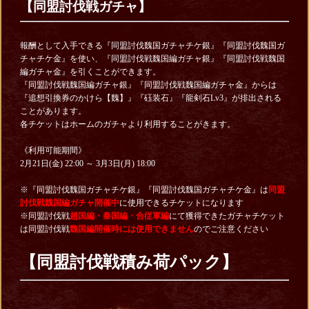
【同盟討伐戦ガチャ】
報酬として入手できる『同盟討伐魏国ガチャチケ銀』『同盟討伐魏国ガ
チャチケ金』を使い、『同盟討伐戦魏国編ガチャ銀』『同盟討伐戦魏国
編ガチャ金』を引くことができます。
『同盟討伐戦魏国編ガチャ銀』『同盟討伐戦魏国編ガチャ金』からは
『追想引換券のかけら【魏】』『砡装石』『龍剣石Lv3』が排出される
ことがあります。
各チケットはホームのガチャより利用することがきます。
《利用可能期間》
2月21日(金) 22:00 ～ 3月3日(月) 18:00
※『同盟討伐魏国ガチャチケ銀』『同盟討伐魏国ガチャチケ金』は
同盟
討伐戦魏国編ガチャ開催中
に使用できるチケットになります
※同盟討伐戦
趙国編・秦国編・合従軍編
にて獲得できたガチャチケット
は同盟討伐戦
魏国編開催時には使用できません
のでご注意ください
【同盟討伐戦積み荷パック】