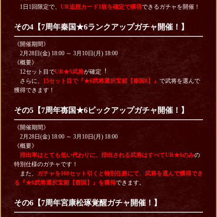
1日1回限定で、
UR追想カード1枚を確定で獲得
できるガチャを開催！
その4【7周年秦国★6ランクアップガチャ開催！】
《開催期間》
2月28日(金) 18:00 ～ 3月10日(月) 18:00
《概要》
12セット目で
UR★5武将
が確定︕
さらに、
15セット目で『★6武将選択宝箱【秦国8】』
で武将を選んで
獲得できます！
その5【7周年毐国★6ピックアップガチャ開催！】
《開催期間》
2月28日(金) 18:00 ～ 3月10日(月) 18:00
《概要》
排出率はとても低い代わりに、排出される武将はすべてUR★6のみ
の
特別仕様のガチャです！
また、
ガチャを100セット引くと特別任務にて、武将を選んで獲得でき
る『★6武将選択宝箱【毐国】』を獲得
できます。
その6【7周年宮康松琢覚醒ガチャ開催！】