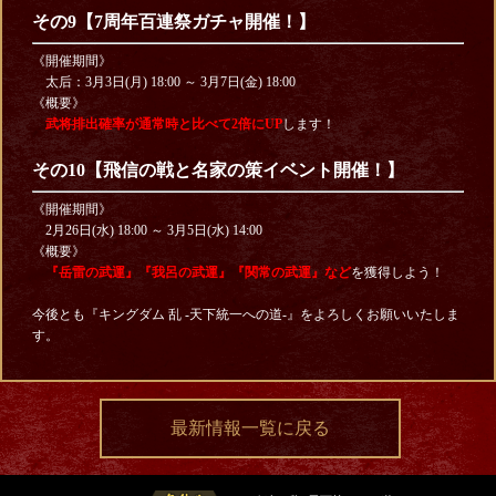
その9【7周年百連祭ガチャ開催！】
《開催期間》
太后：3月3日(月) 18:00 ～ 3月7日(金) 18:00
《概要》
武将排出確率が通常時と比べて2倍にUP
します！
その10【飛信の戦と名家の策イベント開催！】
《開催期間》
2月26日(水) 18:00 ～ 3月5日(水) 14:00
《概要》
『岳雷の武運』『我呂の武運』『関常の武運』など
を獲得しよう！
今後とも『キングダム 乱 -天下統一への道-』をよろしくお願いいたしま
す。
最新情報一覧に戻る