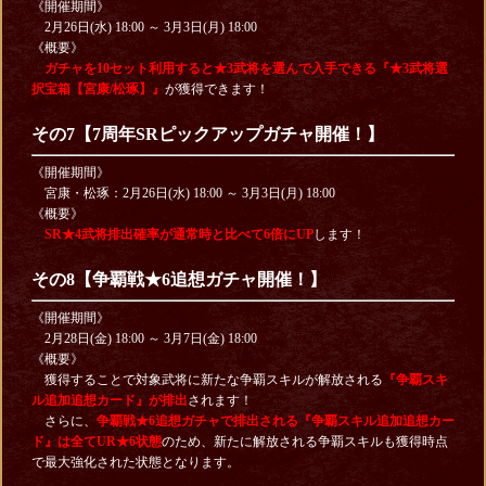
《開催期間》
2月26日(水) 18:00 ～ 3月3日(月) 18:00
《概要》
ガチャを10セット利用すると★3武将を選んで入手できる『★3武将選
択宝箱【宮康/松琢】』
が獲得できます！
その7【7周年SRピックアップガチャ開催！】
《開催期間》
宮康・松琢：2月26日(水) 18:00 ～ 3月3日(月) 18:00
《概要》
SR★4武将排出確率が通常時と比べて6倍にUP
します！
その8【争覇戦★6追想ガチャ開催！】
《開催期間》
2月28日(金) 18:00 ～ 3月7日(金) 18:00
《概要》
獲得することで対象武将に新たな争覇スキルが解放される
『争覇スキ
ル追加追想カード』が排出
されます！
さらに、
争覇戦★6追想ガチャで排出される『争覇スキル追加追想カー
ド』は全てUR★6状態
のため、新たに解放される争覇スキルも獲得時点
で最大強化された状態となります。