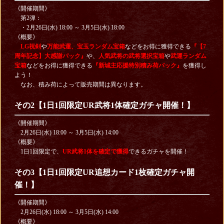
《開催期間》
第2弾：
・2月26日(水) 18:00 ～ 3月5日(水) 18:00
《概要》
LG祝剣
や
万能武運、宝玉ランダム宝箱
などをお得に獲得できる
『【7
周年記念】大感謝パック』
や、
人気武将の武将選択宝箱
や
武運ランダム
宝箱
などをお得に獲得できる
『新城主応援特別積み荷パック』
を獲得し
よう！
なお、積み荷によって販売期間は異なります。
その2【1日1回限定UR武将1体確定ガチャ開催！】
《開催期間》
2月26日(水) 18:00 ～ 3月5日(水) 14:00
《概要》
1日1回限定で、
UR武将1体を確定で獲得
できるガチャを開催！
その3【1日1回限定UR追想カード1枚確定ガチャ開
催！】
《開催期間》
2月26日(水) 18:00 ～ 3月5日(水) 14:00
《概要》