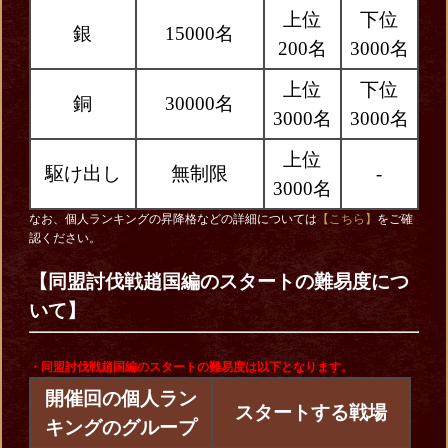
上位
下位
銀
15000名
200名
3000名
上位
下位
銅
30000名
3000名
3000名
上位
駆け出し
無制限
-
3000名
なお、個人ランキングの昇降格などの詳細については
【こちら】
をご確
認ください。
【同盟討伐戦趙国編のスタートの難易度につ
いて】
・同盟討伐戦趙国編
のスタートの難易度は以下となります。
開催回の個人ラン
スタートする戦場
キングのグループ