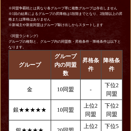
※同盟争覇戦とは異なり各グループ帯に複数グループは存在しません
※1回の結果によるグループの昇降格は1段階までとなり、2段階以上の昇
格または降格はありません
※新城主や新規同盟はグループ駆け出しからスタートします
《同盟ランキング》
グループの種類と、グループ内の同盟数・昇格条件・降格条件は以下と
なります。
グループ
昇格条
降格条
グループ
内の同盟
件
件
数
下位2
金
10同盟
-
同盟
上位2
下位2
銀★★★★★
10同盟
同盟
同盟
上位2
下位5
銀★★★★
20同盟