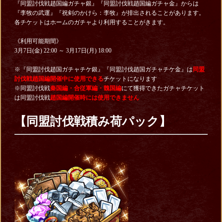
『同盟討伐戦趙国編ガチャ銀』『同盟討伐戦趙国編ガチャ金』からは
『李牧の武運』『祝剣のかけら：李牧』が排出されることがあります。
各チケットはホームのガチャより利用することがきます。
《利用可能期間》
3月7日(金) 22:00 ～ 3月17日(月) 18:00
※『同盟討伐趙国ガチャチケ銀』『同盟討伐趙国ガチャチケ金』は
同盟
討伐戦趙国編開催中に使用できる
チケットになります
※同盟討伐戦
秦国編・合従軍編・魏国編
にて獲得できたガチャチケット
は同盟討伐戦
趙国編開催時には使用できません
【同盟討伐戦積み荷パック】