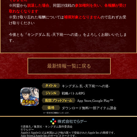
※同盟から
脱退した場合
、同盟討伐戦の
参加権利を失い、各報酬が受け
取れなくなります
※受け取り忘れた報酬については
補填対象となりません
ので忘れずお受
け取りください
今後とも『キングダム 乱 -天下統一への道-』をよろしくお願いいたしま
す。
最新情報一覧に戻る
キングダム 乱 -天下統一への道-
戦略バトルRPG
App Store,Google Play™
ダウンロード無料/一部アイテム課金
※一部非対応機種がございます。
©原泰久／集英社・キングダム製作委員会
©でらゲー
AppleとAppleロゴは米国および他の国々で登録されたApple Inc.の商標です。
App StoreはApple Inc.のサービスマークです。