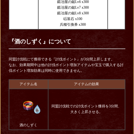
鍛冶屋の鎚Lv6 x300
鍛冶屋の鎚Lv7 x300
鍛冶屋の鎚Lv8 x300
砡装石 x100
兵糧引換券 x300
『酒のしずく』について
同盟討伐戦にて獲得できる『討伐ポイント』が3分間上昇します。
なお、効果期間中は他の討伐ポイント増加アイテムや宝玉で購入する討
伐ポイント増加効果は同時に使用できません。
アイテム名
アイテムの効果
同盟討伐戦での討伐ポイント獲得を3分間、
大きく上昇させる。
酒のしずく