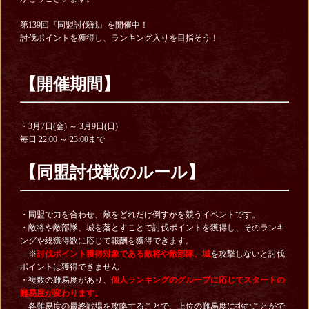
第139回『同盟討伐戦』を開催中！
討伐ポイントを獲得し、ランキング入りを目指そう！
【開催期間】
・3月7日(金) ～ 3月9日(日)
毎日 22:00
～ 23:00まで
【同盟討伐戦のルール】
・同盟で力を合わせ、敵をどれだけ倒すかを競うイベントです。
・敵将や敵部隊、城を落とすことで討伐ポイントを獲得し、そのランキ
ングや総獲得数に応じて報酬を獲得できます。
※
討伐ポイント獲得対象である敵将や敵部隊、城
を攻撃しないと討伐
ポイントは獲得できません
・複数の難易度があり、
個人ランキングのグループに応じてスタートの
難易度が変わります。
各難易度の最終戦場を攻略することで、上位の難易度に挑むことがで