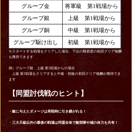
グループ金
将軍級 第1戦場から
グループ銀
上級 第1戦場から
グループ銅
中級 第1戦場から
グループ駆け出し
初級 第1戦場から
※スタートする戦場をクリアした場合、下位の難易度の初回クリア報酬
も獲得できます
例）グループ銀 上級 第1戦場からの場合
上級 第1戦場をクリアすると中級・初級の初回クリア報酬が獲得でき
ます
【同盟討伐戦のヒント】
・敵に与えたダメージは再戦時に引き継がれる！
・三大天級以外の最後の戦場は同盟全体で敵部隊や城の体力を共有！