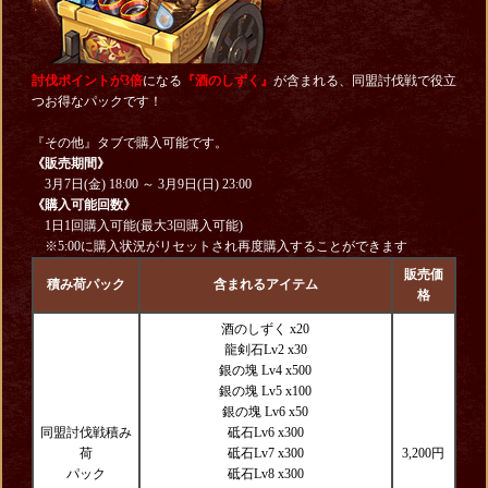
討伐ポイントが3倍
になる
『酒のしずく』
が含まれる、同盟討伐戦で役立
つお得なパックです！
『その他』タブで購入可能です。
《販売期間》
3月7日(金) 18:00 ～ 3月9日(日) 23:00
《購入可能回数》
1日1回購入可能(最大3回購入可能)
※5:00に購入状況がリセットされ再度購入することができます
販売価
積み荷パック
含まれるアイテム
格
酒のしずく x20
龍剣石Lv2 x30
銀の塊 Lv4 x500
銀の塊 Lv5 x100
銀の塊 Lv6 x50
同盟討伐戦積み
砥石Lv6 x300
荷
砥石Lv7 x300
3,200円
パック
砥石Lv8 x300