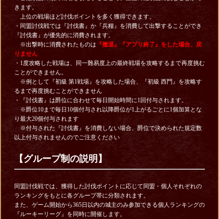
きます。
上位の戦場ほど討伐ポイントを多く獲得できます。
・同盟討伐戦では『討伐書』か『兵糧』を消費して出撃することができ
『討伐書』が優先的に消費されます。
※出撃時に消費されたものは
『撤退』『アプリ終了』をした場合、戻
りません
・1度攻略した戦場は、同一難易度上の最終戦場を攻略するまで再度挑む
ことができません。
※例として『初級 第1戦場』を攻略した場合、『初級 西門』を攻略す
るまで再度挑むことができません
・『討伐書』は爵位に合わせて毎日開始時間に1回付与されます。
※爵位10まで毎日10個付与され以降爵位が1上がるごとに1個加算とな
り最大20個付与されます
※付与された『討伐書』を消費しない場合、爵位で決められた規定数
以上付与されませんのでご注意ください
【グループ制の説明】
同盟討伐戦では、獲得した討伐ポイントに応じて同盟・個人それぞれの
ランキングをもとに各グループ帯に分類されます。
また、ゲーム開始から365日以内の城主のみ参加できる個人ランキングの
『ルーキーリーグ』を同時に開催します。