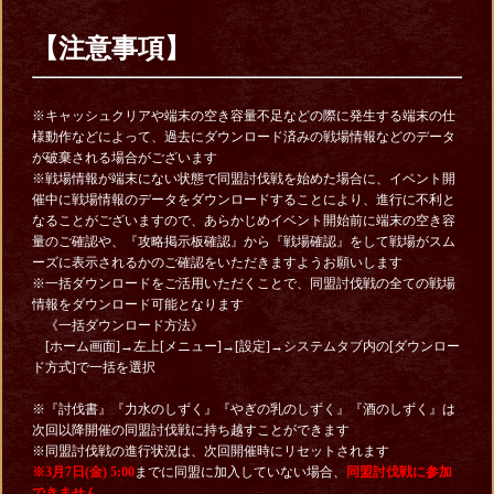
【注意事項】
※キャッシュクリアや端末の空き容量不足などの際に発生する端末の仕
様動作などによって、過去にダウンロード済みの戦場情報などのデータ
が破棄される場合がございます
※戦場情報が端末にない状態で同盟討伐戦を始めた場合に、イベント開
催中に戦場情報のデータをダウンロードすることにより、進行に不利と
なることがございますので、あらかじめイベント開始前に端末の空き容
量のご確認や、『攻略掲示板確認』から『戦場確認』をして戦場がスム
ーズに表示されるかのご確認をいただきますようお願いします
※一括ダウンロードをご活用いただくことで、同盟討伐戦の全ての戦場
情報をダウンロード可能となります
《一括ダウンロード方法》
[ホーム画面]→左上[メニュー]→[設定]→システムタブ内の[ダウンロー
ド方式]で一括を選択
※『討伐書』『力水のしずく』『やぎの乳のしずく』『酒のしずく』は
次回以降開催の同盟討伐戦に持ち越すことができます
※同盟討伐戦の進行状況は、次回開催時にリセットされます
※3月7日(金) 5:00
までに同盟に加入していない場合、
同盟討伐戦に参加
できません