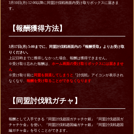
3月10日(月) 12:00以降に同盟討伐戦画面内受け取りボックスに届きま
す。
【報酬獲得方法】
3月17日(月) 5:00までに、同盟討伐戦画面内の『報酬受取』よりお受け取
りください。
上記日時までに獲得しなかった場合、報酬は獲得できません。
※受け取り忘れた報酬は、
ホーム画面の受け取りボックスには届きませ
ん
※受け取り前に
同盟を脱退してしまうと
『討伐戦』アイコンが表示され
なくなり、
報酬を受け取ることができなくなります
【同盟討伐戦ガチャ】
報酬として入手できる『同盟討伐趙国ガチャチケ銀』『同盟討伐趙国ガ
チャチケ金』を使い、『同盟討伐戦趙国編ガチャ銀』『同盟討伐戦趙国
編ガチャ金』を引くことができます。