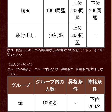
上位
下位
銅★
1000同盟
200同
200同
盟
盟
上位
駆け出し
無制限
200同
-
盟
なお、同盟ランキングの昇降格などの詳細については
【こちら】
をご確
認ください。
《個人ランキング》
グループの種類と、グループ内の人数・昇格条件・降格条件は以下とな
ります。
グループ内の
昇格条
降格条
グループ
人数
件
件
下位
金
1000名
-
200名