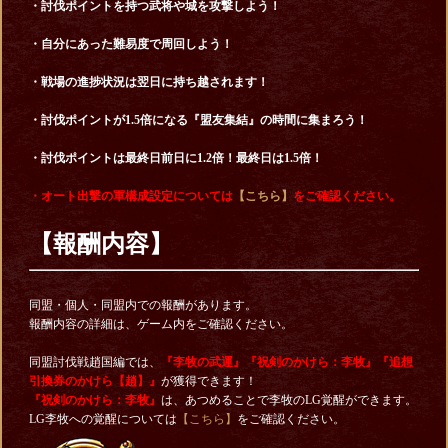
・討伐ポイントを持つ武将や城を攻撃しよう！
・自分にあった難易度で周回しよう！
・戦場の進捗状況は翌日に持ち越されます！
・討伐ポイントが1.5倍になる『盟友集結』の時間に集まろう！
・討伐ポイントは最終日前日に1.2倍！最終日は1.5倍！
・オート出撃の軍構成設定については
【こちら】
をご確認ください。
【報酬内容】
同盟・個人・同盟内での報酬があります。
報酬内容の詳細は、ゲーム内をご確認ください。
同盟討伐戦趙国編では、
『李牧の武運』
『祝剣のかけら：李牧』『追想
引換券のかけら【趙】』
が獲得できます！
『祝剣のかけら：李牧』
は、あつめることで李牧のLG覚醒ができます。
LG李牧への覚醒については
【こちら】
をご確認ください。