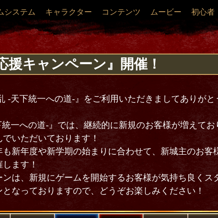
ムシステム
キャラクター
コンテンツ
ムービー
初心者
主応援キャンペーン』開催！
乱 -天下統一への道-』をご利用いただきましてありが
天下統一への道-』では、継続的に新規のお客様が増えて
んでいただいております！
年も新年度や新学期の始まりに合わせて、新城主のお客
催します！
ーンは、新規にゲームを開始するお客様が気持ち良くス
ンとなっておりますので、どうぞお楽しみください！