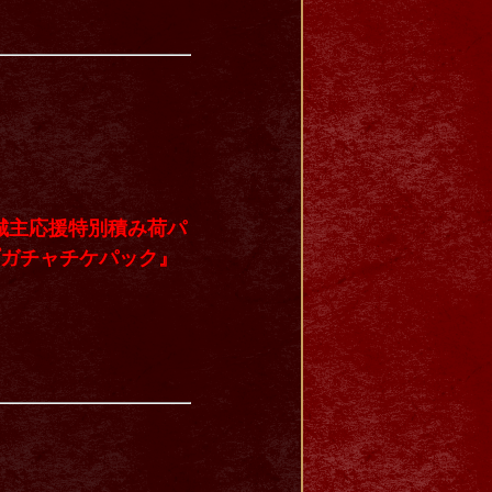
城主応援特別積み荷パ
プガチャチケパック』