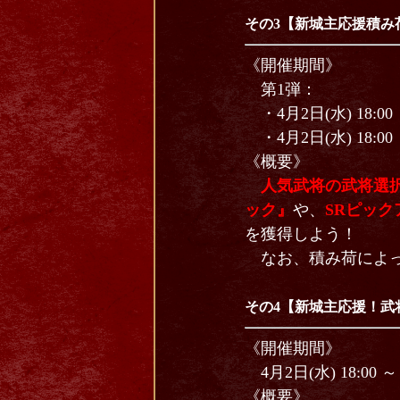
その3【新城主応援積み
《開催期間》
第1弾：
・4月2日(水) 18:00 ～
・4月2日(水) 18:00 ～
《概要》
人気武将の武将選
ック』
や、
SRピッ
を獲得しよう！
なお、積み荷によっ
その4【新城主応援！武
《開催期間》
4月2日(水) 18:00 ～ 
《概要》