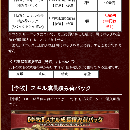
3回
4,900円
積み荷パック
【特選】 x200
【特選】スキル成長
13,800円
UR武運選択宝箱
積み荷パック
1回
(900円お
【特選】 x600
(3パックまとめ買い)
得！)
※マンスリーパックについて、まとめ買いをした後は、同じパックを追
加で個別購入することはできません
また、1パック以上購入後は同じパックをまとめ買いすることはできま
せん
《『UR武運選択宝箱【特選】』について》
以下の武将の武運の中からいずれか1個を選択して獲得できる宝箱です。
龐煖
廉頗
輪虎
蒙驁
【李牧】スキル成長積み荷パック
【李牧】スキル成長積み荷パックは、いずれも『武運』タブで購入可能
です。