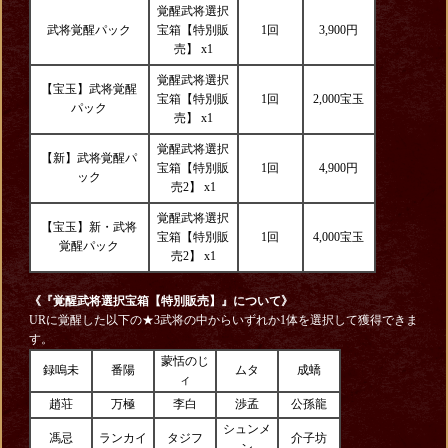
覚醒武将選択
武将覚醒パック
宝箱【特別販
1回
3,900円
売】 x1
覚醒武将選択
【宝玉】武将覚醒
宝箱【特別販
1回
2,000宝玉
パック
売】 x1
覚醒武将選択
【新】武将覚醒パ
宝箱【特別販
1回
4,900円
ック
売2】 x1
覚醒武将選択
【宝玉】新・武将
宝箱【特別販
1回
4,000宝玉
覚醒パック
売2】 x1
《『覚醒武将選択宝箱【特別販売】
』について》
URに覚醒した以下の★3武将の中からいずれか1体を選択して獲得できま
す。
蒙恬のじ
録嗚未
番陽
ムタ
成蟜
ィ
趙荘
万極
李白
渉孟
公孫龍
シュンメ
馮忌
ランカイ
タジフ
介子坊