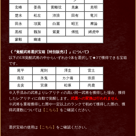
ン
玄峰
姜燕
黄離弦
羌象
羌明
楚水
松左
沛浪
田有
竜川
田永
項翼
白麗
昭王
摩論
黒桜
魏加
紫夏
傅抵
縛虎申
蒙毅
幽連
《『覚醒武将選択宝箱【特別販売2】
』について》
以下のUR覚醒武将の中からいずれか1体を選択して★3で獲得できる宝箱
です。
尾平
尾到
澤圭
雷土
燕呈
氷鬼
カク備
崇原
去亥
宮康
松琢
尚鹿
※入手済みの武将よりレアリティの高い同一武将を獲得した場合、獲得
したレアリティに自動で覚醒します。
武運への変換は行われません
※武将を重複獲得した際や一定以上のランクで初めて獲得した際の、獲
得武運数については
【こちら】
をご確認ください。
選択宝箱の使用は
【こちら】
をご確認ください。