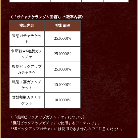
《『ガチャチケランダム宝箱3』の確率内容》
排出内容
排出確率
追想ガチャチケッ
25.00000%
ト
争覇戦★6追想ガチ
25.00000%
ャチケ
復刻ピックアップ
25.00000%
ガチャチケ
戦乱ノ宴ガチャチ
15.00000%
ケット
群雄割拠ガチャチ
10.00000%
ケット
《『復刻ピックアップガチャチケ』について》
『復刻ピックアップガチャ』で使用するアイテムです。
『SRピックアップガチャ』には使用できませんのでご注意ください。