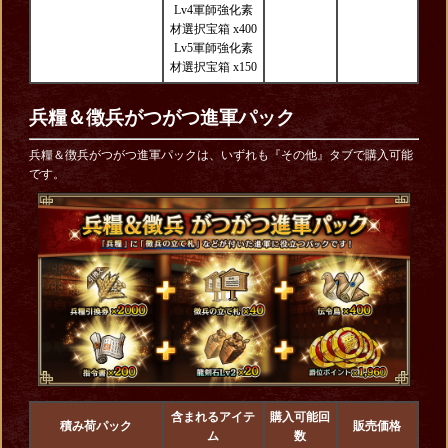
Lv4軍師強化素
材選択宝箱 x400
Lv5軍師強化素
材選択宝箱 x150
兵糧＆徴兵がつがつ進軍パック
兵糧＆徴兵がつがつ進軍パックは、いずれも『その他』タブで購入可能
です。
含まれるアイテ
購入可能回
積み荷パック
販売価格
ム
数