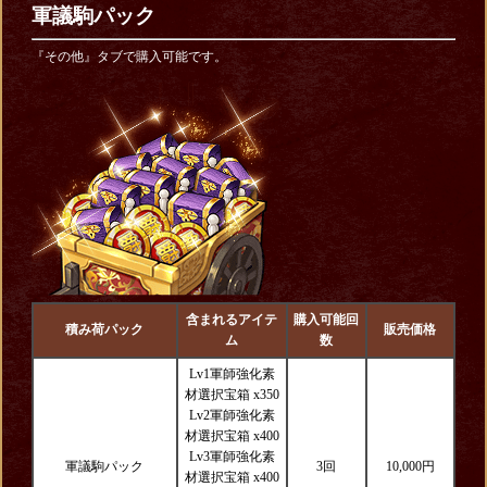
軍議駒パック
『その他』タブで購入可能です。
含まれるアイテ
購入可能回
積み荷パック
販売価格
ム
数
Lv1軍師強化素
材選択宝箱 x35
0
Lv2軍師強化素
材選択宝箱 x400
Lv3軍師強化素
軍議駒パック
3回
10,000円
材選択宝箱 x400