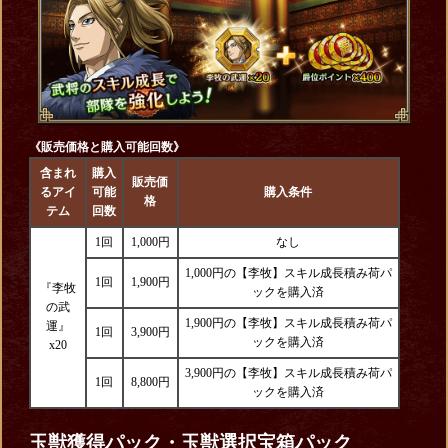
《販売価格と購入可能回数》
含まれ
購入
販売価
るアイ
可能
購入条件
格
テム
回数
1回
1,000円
なし
1,000円の【李牧】スキル成長積み荷パ
1回
1,900円
『李牧
ックを購入済
の武
1,900円の【李牧】スキル成長積み荷パ
運』
1回
3,900円
ックを購入済
x20
3,900円の【李牧】スキル成長積み荷パ
1回
8,800円
ックを購入済
玉獣獲得パック・玉獣選択宝箱パック