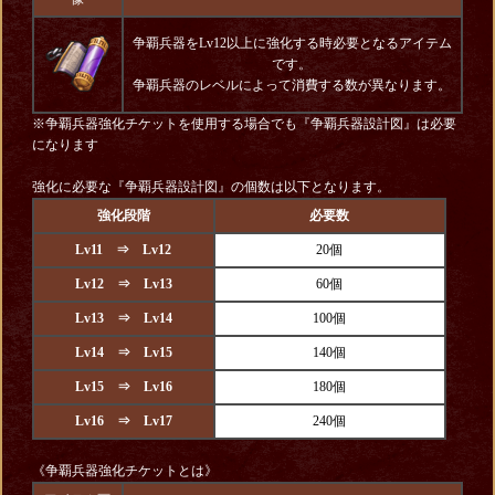
争覇兵器をLv12以上に強化する時必要となるアイテム
です。
争覇兵器のレベルによって消費する数が異なります。
※争覇兵器強化チケットを使用する場合でも『争覇兵器設計図』は必要
になります
強化に必要な『争覇兵器設計図』の個数は以下となります。
強化段階
必要数
Lv11 ⇒ Lv12
20個
Lv12 ⇒ Lv13
60個
Lv13 ⇒ Lv14
100個
Lv14 ⇒ Lv15
140個
Lv15 ⇒ Lv16
180個
Lv16 ⇒ Lv17
240個
《争覇兵器強化チケットとは》