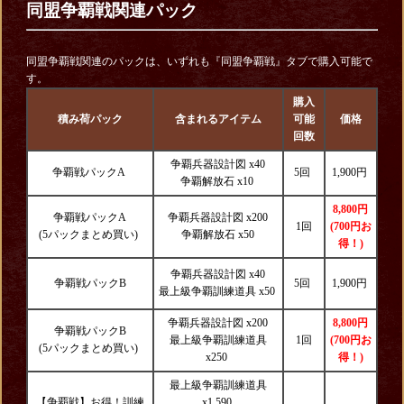
同盟争覇戦関連パック
同盟争覇戦関連のパックは、いずれも『同盟争覇戦』タブで購入可能で
す。
購入
積み荷パック
含まれるアイテム
可能
価格
回数
争覇兵器設計図 x40
争覇戦パックA
5回
1,900円
争覇解放石 x10
8,800円
争覇戦パックA
争覇兵器設計図 x200
1回
(700円お
(5パックまとめ買い)
争覇解放石 x50
得！)
争覇兵器設計図 x40
争覇戦パックB
5回
1,900円
最上級争覇訓練道具 x50
争覇兵器設計図 x200
8,800円
争覇戦パックB
最上級争覇訓練道具
1回
(700円お
(5パックまとめ買い)
x250
得！)
最上級争覇訓練道具
【争覇戦】お得！訓練
x1,590