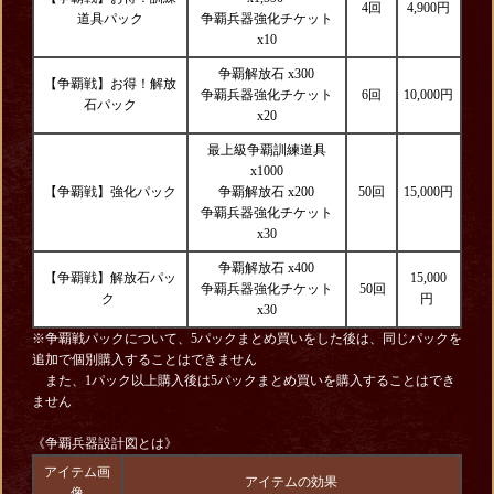
4回
4,900円
道具パック
争覇兵器強化チケット
x10
争覇解放石 x300
【争覇戦】お得！解放
争覇兵器強化チケット
6回
10,000円
石パック
x20
最上級争覇訓練道具
x1000
【争覇戦】強化パック
争覇解放石 x200
50回
15,000円
争覇兵器強化チケット
x30
争覇解放石 x400
【争覇戦】解放石パッ
15,000
争覇兵器強化チケット
50回
ク
円
x30
※争覇戦パックについて、5パックまとめ買いをした後は、同じパックを
追加で個別購入することはできません
また、1パック以上購入後は5パックまとめ買いを購入することはでき
ません
《争覇兵器設計図とは》
アイテム画
アイテムの効果
像