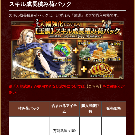
スキル成長積み荷パック
スキル成長積み荷パックは、いずれも『武運』タブで購入可能です。
※『万能武運』が使用できない武将については
【こちら】
をご確認くだ
さい
含まれるアイテ
購入可能回
積み荷パック
販売価格
ム
数
万能武運 x100