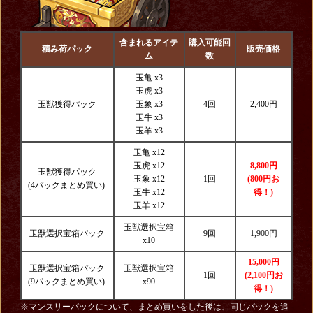
含まれるアイテ
購入可能回
積み荷パック
販売価格
ム
数
玉亀 x3
玉虎 x3
玉獣獲得パック
玉象 x3
4回
2,400円
玉牛 x3
玉羊 x3
玉亀 x12
玉虎 x12
8,800円
玉獣獲得パック
玉象 x12
1回
(800円お
(4パックまとめ買い)
玉牛 x12
得！)
玉羊 x12
玉獣選択宝箱
玉獣選択宝箱パック
9回
1,900円
x10
15,000円
玉獣選択宝箱パック
玉獣選択宝箱
1回
(2,100円お
(9パックまとめ買い)
x90
得！)
※マンスリーパックについて、まとめ買いをした後は、同じパックを追