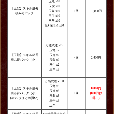
玉亀 x10
玉虎 x10
【玉獣】スキル成長
玉象 x10
1回
10,000円
積み荷パック
玉牛 x10
玉羊 x10
龍剣石Lv1 x20
万能武運 x25
玉亀 x2
【玉獣】スキル成長
玉虎 x2
4回
2,400円
積み荷パック（小）
玉象 x2
玉牛 x2
玉羊 x2
万能武運 x100
玉亀 x8
【玉獣】スキル成長
8,800円
玉虎 x8
積み荷パック（小）
1回
(800円お
玉象 x8
(4パックまとめ買い)
得！)
玉牛 x8
玉羊 x8
【特選】スキル成長
UR武運選択宝箱