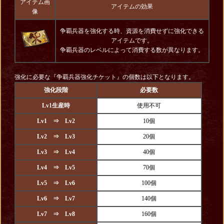
アイテム画
アイテムの効果
像
争覇兵器を強化する時、資源を消費せずに強化できる
アイテムです。
争覇兵器のレベルによって消費する数が異なります。
強化に必要な『争覇兵器強化チケット』の個数は以下となります。
強化段階
必要数
Lv1生産時
使用不可
Lv1 ⇒ Lv2
10個
Lv2 ⇒ Lv3
20個
Lv3 ⇒ Lv4
40個
Lv4 ⇒ Lv5
70個
Lv5 ⇒ Lv6
100個
Lv6 ⇒ Lv7
140個
Lv7 ⇒ Lv8
160個