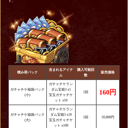
す。
含まれるアイテ
購入可能回
積み荷パック
販売価格
ム
数
ガチャチケラン
ガチャチケ福袋パック
ダム宝箱3 x1
160円
1回
(小)
宝玉ガチャチケ
ット x10
ガチャチケラン
ガチャチケ福袋パック
ダム宝箱3 x10
1回
10,000円
(大)
宝玉ガチャチケ
ット x100