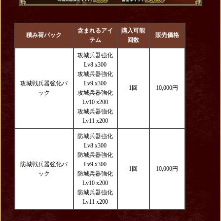
含まれるアイ
購入可能
積み荷パック
販売価格
テム
回数
攻城兵器強化
Lv8 x300
攻城兵器強化
攻城戦兵器強化パ
Lv9 x300
1回
10,000円
ック
攻城兵器強化
Lv10 x200
攻城兵器強化
Lv11 x200
防城兵器強化
Lv8 x300
防城兵器強化
防城戦兵器強化パ
Lv9 x300
1回
10,000円
ック
防城兵器強化
Lv10 x200
防城兵器強化
Lv11 x200