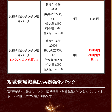
兵糧引換券
x2000
徴兵の立て札
兵糧＆徴兵がつがつ進
x40
3回
4,900円
軍パック
伝令鳥 x400
指令書 x200
龍剣石Lv2 x20
兵糧引換券
x6000
兵糧＆徴兵がつがつ進
徴兵の立て札
13,800円
軍パック
x120
1回
(900円お
(3パックまとめ買い)
伝令鳥 x1200
得！)
指令書 x600
龍剣石Lv2 x60
攻城/防城戦高Lv兵器強化パック
攻城戦高Lv兵器強化パック・防城戦高Lv兵器強化パックともに、いずれ
も『その他』タブで購入可能です。