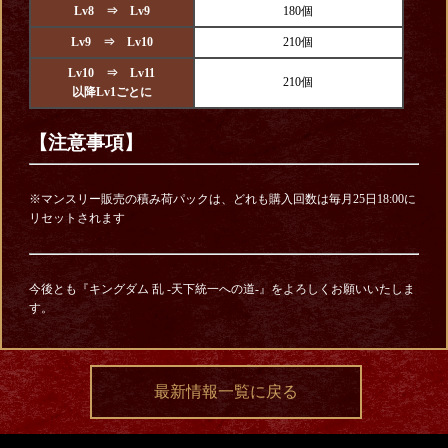
Lv8 ⇒ Lv9
180個
Lv9 ⇒ Lv10
210個
Lv10 ⇒ Lv11
210個
以降Lv1ごとに
【注意事項】
※マンスリー販売の積み荷パックは、どれも購入回数は毎月25日18:00に
リセットされます
今後とも『キングダム 乱 -天下統一への道-』をよろしくお願いいたしま
す。
最新情報一覧に戻る