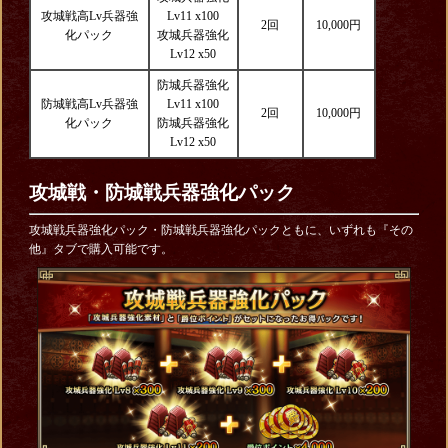
攻城戦高Lv兵器強
Lv11 x100
2回
10,000円
化パック
攻城兵器強化
Lv12 x50
防城兵器強化
防城戦高Lv兵器強
Lv11 x100
2回
10,000円
化パック
防城兵器強化
Lv12 x50
攻城戦・防城戦兵器強化パック
攻城戦兵器強化パック・防城戦兵器強化パックともに、いずれも『その
他』タブで購入可能です。