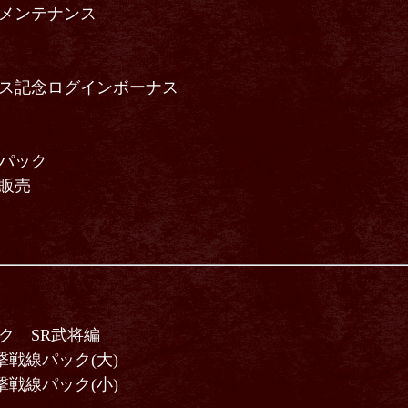
ートメンテナンス
リース記念ログインボーナス
得パック
別販売
ック SR武将編
戦線パック(大)
戦線パック(小)