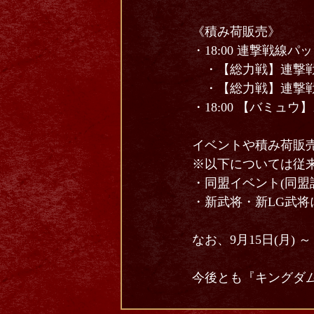
《積み荷販売》
・18:00 連撃戦線
・【総力戦】連撃戦
・【総力戦】連撃戦
・18:00 【バミュ
イベントや積み荷販
※以下については従
・同盟イベント(同盟
・新武将・新LG武
なお、9月15日(月) 
今後とも『キングダム