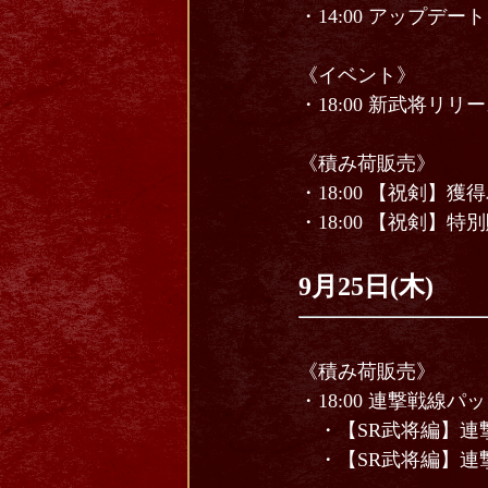
・14:00 アップデ
《イベント》
・18:00 新武将リ
《積み荷販売》
・18:00 【祝剣】獲
・18:00 【祝剣】特
9月25日(木)
《積み荷販売》
・18:00 連撃戦線パ
・【SR武将編】連撃
・【SR武将編】連撃