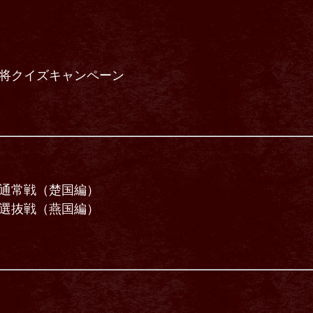
ス武将クイズキャンペーン
戦 通常戦（楚国編）
戦 選抜戦（燕国編）