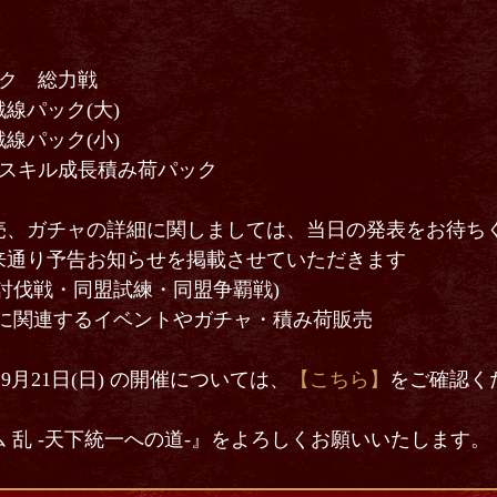
パック 総力戦
線パック(大)
線パック(小)
ウ】スキル成長積み荷パック
売、ガチャの詳細に関しましては、当日の発表をお待ち
来通り予告お知らせを掲載させていただきます
討伐戦・同盟試練・同盟争覇戦)
将に関連するイベントやガチャ・積み荷販売
～ 9月21日(日) の開催については、
【こちら】
をご確認く
 乱 -天下統一への道-』をよろしくお願いいたします。