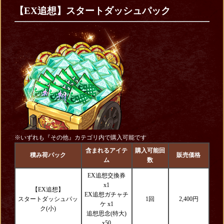
【EX追想】スタートダッシュパック
※いずれも『その他』カテゴリ内で購入可能です
含まれるアイテ
購入可能回
積み荷パック
販売価格
ム
数
EX追想交換券
x1
【EX追想】
EX追想ガチャチ
スタートダッシュパッ
1回
2,400円
ケ x1
ク(小)
追想思念(特大)
x50