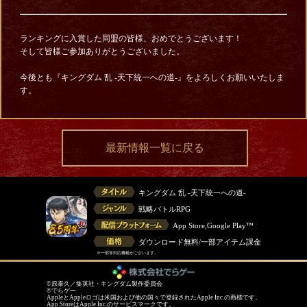
ランキングに入賞した同盟の皆様、おめでとうございます！
そして皆様ご参加ありがとうございました。
今後とも『キングダム 乱 -天下統一への道-』をよろしくお願いいたしま
す。
最新情報一覧に戻る
キングダム 乱 -天下統一への道-
戦略バトルRPG
App Store,Google Play™
ダウンロード無料/一部アイテム課金
※一部非対応機種がございます。
©原泰久／集英社・キングダム製作委員会
©でらゲー
AppleとAppleロゴは米国および他の国々で登録されたApple Inc.の商標です。
App StoreはApple Inc.のサービスマークです。